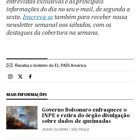
entrevistas exclusivas e as principais
informações do dia no seu e-mail, de segunda a
sexta.
Inscreva-se
também para receber nossa
newsletter semanal aos sábados, com os
destaques da cobertura na semana.
Receba o boletim do EL PAÍS América
Brasil El País Brasil en Instagram
Brasil El País Brasil en Twitter
Brasil El País Brasil en Facebook
MAIS INFORMAÇÕES
Governo Bolsonaro enfraquece o
INPE e retira do órgão divulgação
sobre dados de queimadas
JOANA OLIVEIRA
| SÃO PAULO