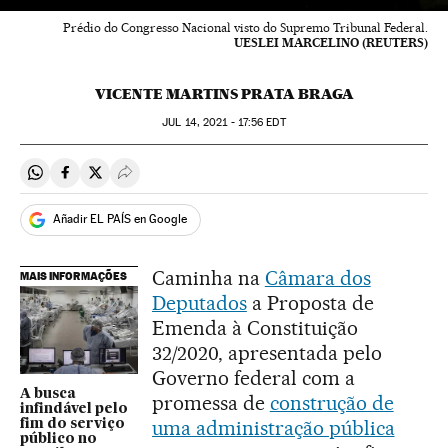
Prédio do Congresso Nacional visto do Supremo Tribunal Federal.
UESLEI MARCELINO (REUTERS)
VICENTE MARTINS PRATA BRAGA
JUL
14, 2021 - 17:56
EDT
Compartir en Whatsapp
Compartir en Facebook
Compartir en Twitter
Desplegar Redes Sociales
Añadir EL PAÍS en Google
Caminha na
Câmara dos
MAIS INFORMAÇÕES
Deputados
a Proposta de
Emenda à Constituição
32/2020, apresentada pelo
Governo federal com a
A busca
promessa de
construção de
infindável pelo
uma administração pública
fim do serviço
público no