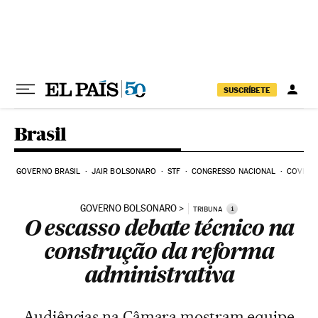
Pular para o conteúdo
SUSCRÍBETE
Brasil
GOVERNO BRASIL
JAIR BOLSONARO
STF
CONGRESSO NACIONAL
COVID-1
GOVERNO BOLSONARO
i
TRIBUNA
O escasso debate técnico na
construção da reforma
administrativa
Audiências na Câmara mostram equipe