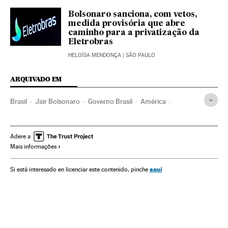
Bolsonaro sanciona, com vetos,
medida provisória que abre
caminho para a privatização da
Eletrobras
HELOÍSA MENDONÇA
| SÃO PAULO
ARQUIVADO EM
Brasil
Jair Bolsonaro
Governo Brasil
América
Governo
Presidente Brasil
Presidência Brasil
Reforma administração
Serviço público emprego
Adere a
Mais informações
Funcionários públicos
Função pública
Câmara Deputados
Congresso Nacional
aquí
Si está interesado en licenciar este contenido, pinche
Constituição brasileira