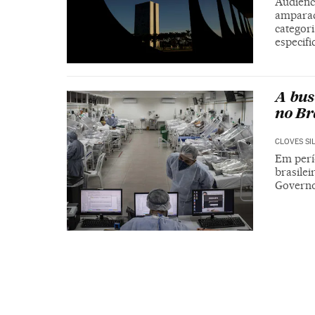
Audiênc
amparad
categor
especifi
A bus
no Br
CLOVES SI
Em perí
brasilei
Governo