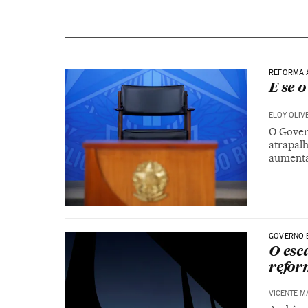
REFORMA 
E se 
ELOY OLIV
O Gover
atrapal
aumenta.
GOVERNO 
O esc
refor
VICENTE M