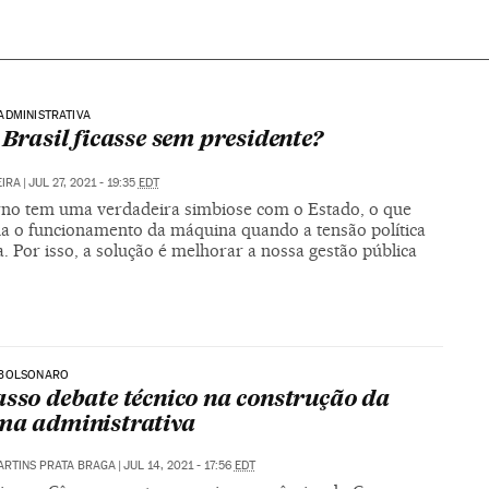
ADMINISTRATIVA
o Brasil ficasse sem presidente?
EIRA
|
JUL 27, 2021 - 19:35
EDT
no tem uma verdadeira simbiose com o Estado, o que
ha o funcionamento da máquina quando a tensão política
 Por isso, a solução é melhorar a nossa gestão pública
BOLSONARO
asso debate técnico na construção da
ma administrativa
ARTINS PRATA BRAGA
|
JUL 14, 2021 - 17:56
EDT