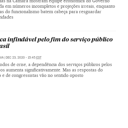
ias na Câmara mostram equipe econômica do Governo
a em números incompletos e projeções irreais, enquanto
ias do funcionalismo batem cabeça para resguardar
cidades
ca infindável pelo fim do serviço público
asil
LVA
|
DEC 23, 2020 - 15:45
EST
odos de crise, a dependência dos serviços públicos pelos
ros aumenta significativamente. Mas as respostas do
 e de congressistas vão no sentido oposto