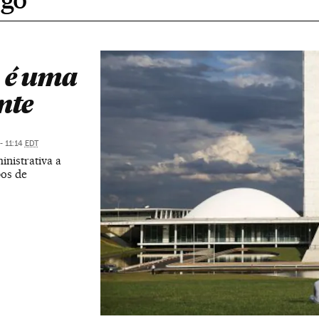
 é uma
nte
- 11:14
EDT
inistrativa a
pos de