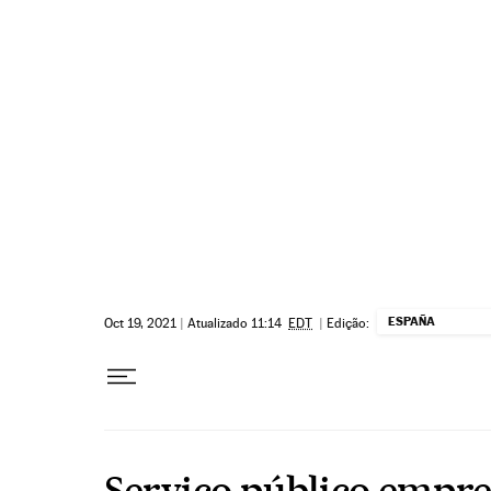
Pular para o conteúdo
ESPAÑA
Oct 19, 2021
|
Atualizado 11:14
EDT
|
Edição:
Serviço público empr