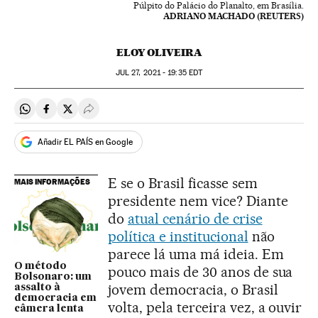
Púlpito do Palácio do Planalto, em Brasília.
ADRIANO MACHADO (REUTERS)
ELOY OLIVEIRA
JUL
27, 2021 - 19:35
EDT
Compartir en Whatsapp
Compartir en Facebook
Compartir en Twitter
Desplegar Redes Sociales
Añadir EL PAÍS en Google
E se o Brasil ficasse sem
MAIS INFORMAÇÕES
presidente nem vice? Diante
do
atual cenário de crise
política e institucional
não
parece lá uma má ideia. Em
O método
pouco mais de 30 anos de sua
Bolsonaro: um
jovem democracia, o Brasil
assalto à
democracia em
volta, pela terceira vez, a ouvir
câmera lenta