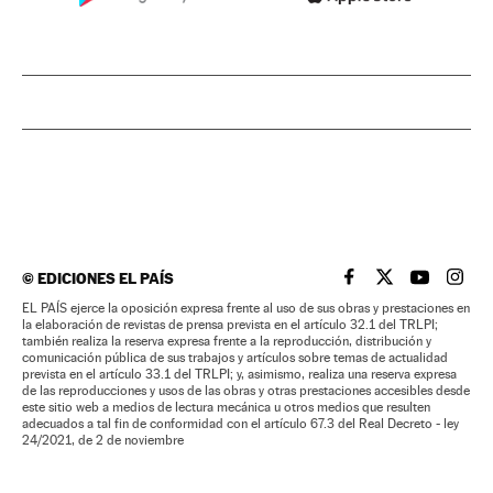
©
EDICIONES EL PAÍS
EL PAÍS BRASIL EN
EL PAÍS BRASI
EL PAÍS B
EL PA
EL PAÍS ejerce la oposición expresa frente al uso de sus obras y prestaciones en
la elaboración de revistas de prensa prevista en el artículo 32.1 del TRLPI;
también realiza la reserva expresa frente a la reproducción, distribución y
comunicación pública de sus trabajos y artículos sobre temas de actualidad
prevista en el artículo 33.1 del TRLPI; y, asimismo, realiza una reserva expresa
de las reproducciones y usos de las obras y otras prestaciones accesibles desde
este sitio web a medios de lectura mecánica u otros medios que resulten
adecuados a tal fin de conformidad con el artículo 67.3 del Real Decreto - ley
24/2021, de 2 de noviembre