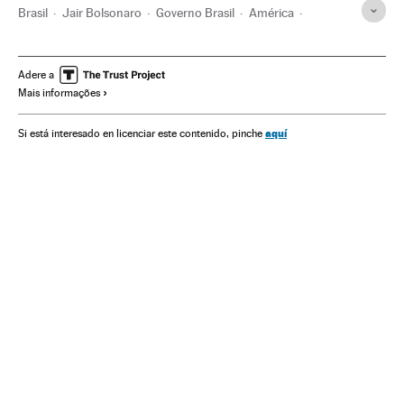
Brasil
Jair Bolsonaro
Governo Brasil
América
Governo
Presidente Brasil
Presidência Brasil
Elio di Rupo
Destituições políticas
Impeachment
Adere a
Mais informações
Bélgica
Serviço público emprego
Reforma administração
Congresso Nacional
aquí
Si está interesado en licenciar este contenido, pinche
Câmara Deputados