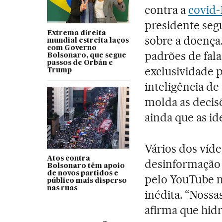
contra a
covid-
presidente seg
Extrema direita
sobre a doença
mundial estreita laços
com Governo
padrões de fala
Bolsonaro, que segue
passos de Orbán e
exclusividade 
Trump
inteligência d
molda as decisõ
ainda que as id
Vários dos víd
Atos contra
desinformação 
Bolsonaro têm apoio
de novos partidos e
pelo YouTube n
público mais disperso
nas ruas
inédita. “Noss
afirma que hid