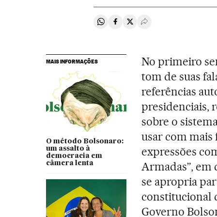
Compartir en Whatsapp
Compartir en Facebook
Compartir en Twitter
Desplegar Redes Soci
No primeiro se
MAIS INFORMAÇÕES
tom de suas fal
referências aut
presidenciais,
sobre o sistema
usar com mais 
O método Bolsonaro:
expressões com
um assalto à
democracia em
câmera lenta
Armadas”, em q
se apropria par
constitucional 
Governo Bolso