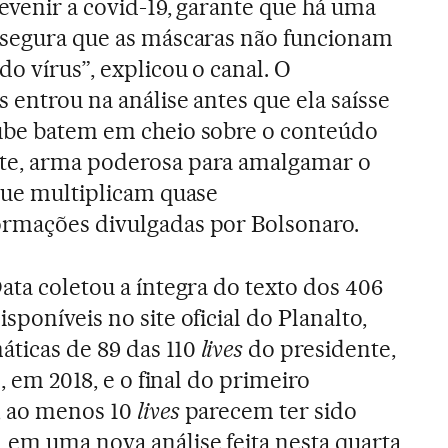
revenir a covid-19, garante que há uma
assegura que as máscaras não funcionam
do vírus”, explicou o canal. O
 entrou na análise antes que ela saísse
Tube batem em cheio sobre o conteúdo
te, arma poderosa para amalgamar o
 que multiplicam quase
ormações divulgadas por Bolsonaro.
ata coletou a íntegra do texto dos 406
sponíveis no site oficial do Planalto,
ticas de 89 das 110
lives
do presidente,
l, em 2018, e o final do primeiro
, ao menos 10
lives
parecem ter sido
em uma nova análise feita nesta quarta