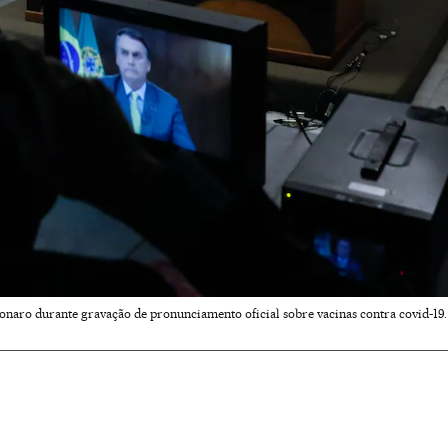
sonaro durante gravação de pronunciamento oficial sobre vacinas contra covid-19. N