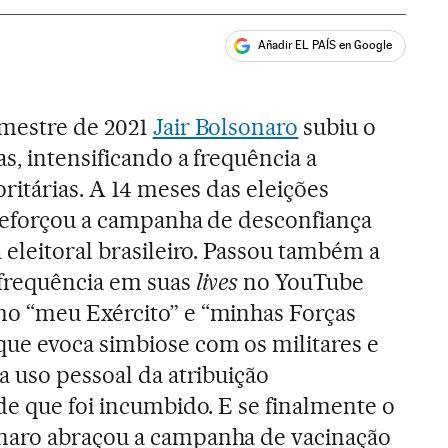
Añadir EL PAÍS en Google
ales
mestre de 2021
Jair Bolsonaro
subiu o
as, intensificando a frequência a
oritárias. A 14 meses das eleições
 reforçou a campanha de desconfiança
 eleitoral brasileiro. Passou também a
frequência em suas
lives
no YouTube
o “meu Exército” e “minhas Forças
ue evoca simbiose com os militares e
a uso pessoal da atribuição
de que foi incumbido. E se finalmente o
naro abraçou a campanha de vacinação