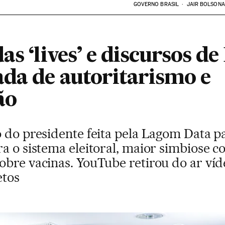
GOVERNO BRASIL
JAIR BOLSON
as ‘lives’ e discursos d
ada de autoritarismo e
ão
o do presidente feita pela Lagom Data 
a o sistema eleitoral, maior simbiose c
obre vacinas. YouTube retirou do ar ví
etos