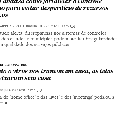
l analisa como fortalecer o controle
no para evitar desperdício de recursos
cos
AIPPER CERATTI
|
Brasília
|
DEC 23, 2020 - 13:52
EST
udo alerta: discrepâncias nos sistemas de controles
 dos estados e municípios podem facilitar irregularidades
 a qualidade dos serviços públicos
 DE CORONAVÍRUS
o o vírus nos trancou em casa, as telas
eixaram sem casa
UM
|
DEC 23, 2020 - 11:44
EST
a do ‘home office’ e das ‘lives’ e dos ‘meetings’ pedalou a
orta