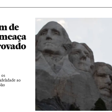
im de
ameaça
provado
 os
fidelidade ao
lio