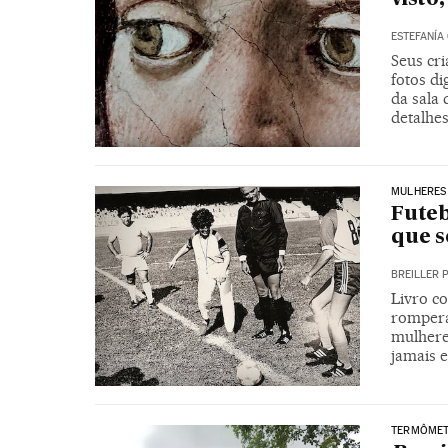
ESTEFANÍA
Seus cr
fotos di
da sala 
detalhe
MULHERES
Futeb
que s
BREILLER 
Livro co
rompera
mulheres
jamais e
TERMÔMET