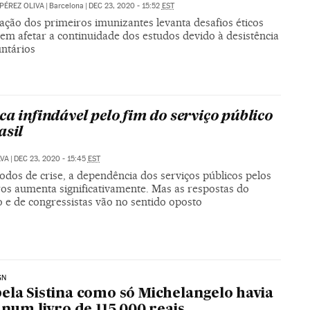
PÉREZ OLIVA
|
Barcelona
|
DEC 23, 2020 - 15:52
EST
ação dos primeiros imunizantes levanta desafios éticos
em afetar a continuidade dos estudos devido à desistência
untários
ca infindável pelo fim do serviço público
asil
LVA
|
DEC 23, 2020 - 15:45
EST
odos de crise, a dependência dos serviços públicos pelos
ros aumenta significativamente. Mas as respostas do
 e de congressistas vão no sentido oposto
GN
ela Sistina como só Michelangelo havia
, num livro de 115.000 reais