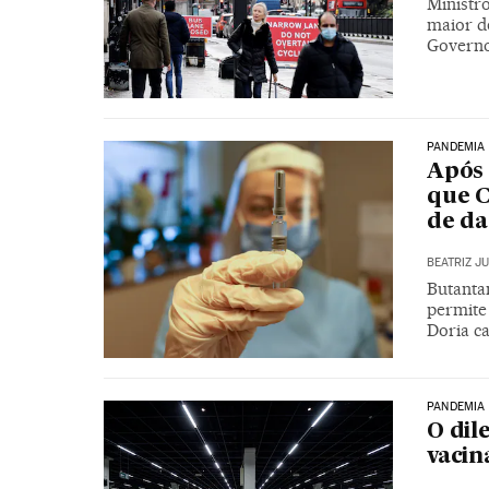
Ministr
maior d
Governo 
PANDEMIA
Após 
que C
de d
BEATRIZ J
Butanta
permite
Doria ca
PANDEMIA
O dil
vacin