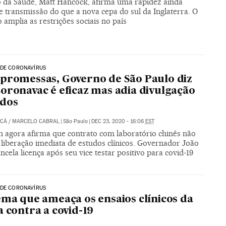
o da Saúde, Matt Hancock, afirma uma rapidez ainda
e transmissão do que a nova cepa do sul da Inglaterra. O
amplia as restrições sociais no país
 DE CORONAVÍRUS
promessas, Governo de São Paulo diz
oronavac é eficaz mas adia divulgação
ados
UCÁ
/
MARCELO CABRAL
|
São Paulo
|
DEC 23, 2020 - 16:06
EST
n agora afirma que contrato com laboratório chinês não
 liberação imediata de estudos clínicos. Governador João
ncela licença após seu vice testar positivo para covid-19
 DE CORONAVÍRUS
ema que ameaça os ensaios clínicos da
a contra a covid-19