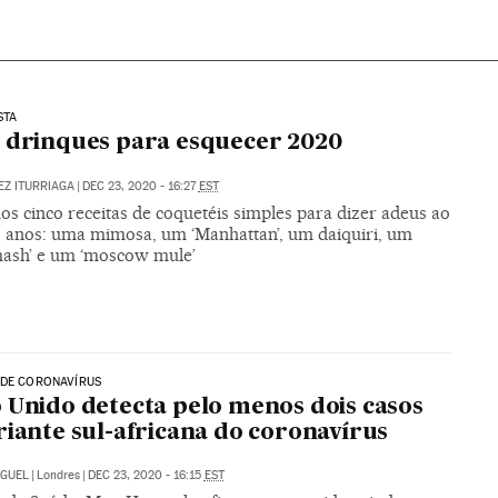
STA
 drinques para esquecer 2020
EZ ITURRIAGA
|
DEC 23, 2020 - 16:27
EST
s cinco receitas de coquetéis simples para dizer adeus ao
s anos: uma mimosa, um ‘Manhattan’, um daiquiri, um
smash’ e um ‘moscow mule’
 DE CORONAVÍRUS
 Unido detecta pelo menos dois casos
riante sul-africana do coronavírus
IGUEL
|
Londres
|
DEC 23, 2020 - 16:15
EST