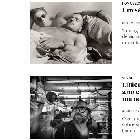
HOMOSSEX
Um sé
RUT DE LA
‘Loving:
de casai
em anti
VERNE
Linie
ano 
mun
ALMUDENA
O cartu
sobre s
Quino