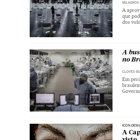
MILAGROS 
A aprov
que pod
dos vol
A bus
no Br
CLOVES SI
Em perí
brasilei
Governo
ICON DESI
A Cap
visto