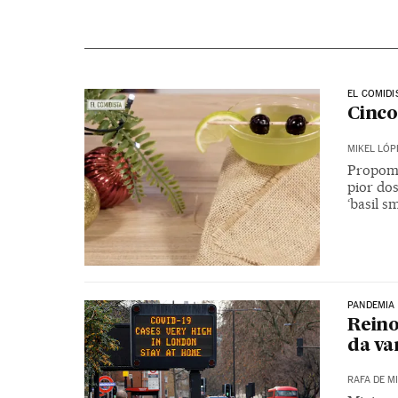
EL COMIDI
Cinco
MIKEL LÓP
Propomo
pior do
‘basil 
PANDEMIA
Reino
da va
RAFA DE M