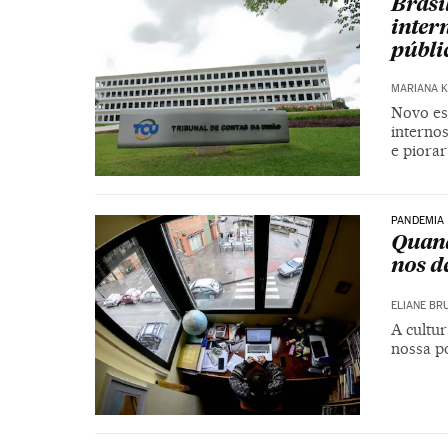
Brasi
inter
públi
MARIANA K
Novo est
internos
e piorar
PANDEMIA
Quand
nos d
ELIANE BR
A cultur
nossa p