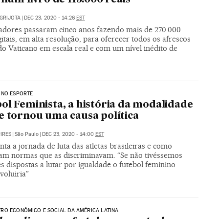
 GRIJOTA
|
DEC 23, 2020 - 14:26
EST
iadores passaram cinco anos fazendo mais de 270.000
gitais, em alta resolução, para oferecer todos os afrescos
do Vaticano em escala real e com um nível inédito de
s
 NO ESPORTE
ol Feminista, a história da modalidade
e tornou uma causa política
PIRES
|
São Paulo
|
DEC 23, 2020 - 14:00
EST
nta a jornada de luta das atletas brasileiras e como
m normas que as discriminavam. “Se não tivéssemos
 dispostas a lutar por igualdade o futebol feminino
voluiria”
RO ECONÔMICO E SOCIAL DA AMÉRICA LATINA