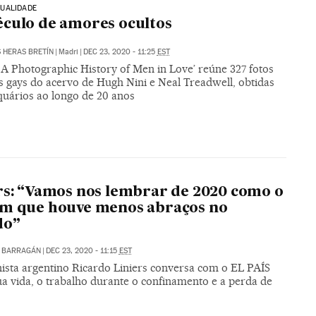
UALIDADE
culo de amores ocultos
S HERAS BRETÍN
|
Madri
|
DEC 23, 2020 - 11:25
EST
 A Photographic History of Men in Love’ reúne 327 fotos
s gays do acervo de Hugh Nini e Neal Treadwell, obtidas
quários ao longo de 20 anos
rs: “Vamos nos lembrar de 2020 como o
em que houve menos abraços no
do”
 BARRAGÁN
|
DEC 23, 2020 - 11:15
EST
nista argentino Ricardo Liniers conversa com o EL PAÍS
ua vida, o trabalho durante o confinamento e a perda de