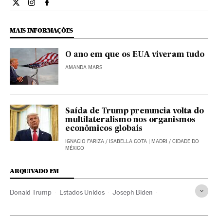
Internacional El País Brasil en Twitter
Internacional El País Brasil en Instagram
Internacional El País Brasil en Facebook
MAIS INFORMAÇÕES
O ano em que os EUA viveram tudo
AMANDA MARS
Saída de Trump prenuncia volta do
multilateralismo nos organismos
econômicos globais
IGNACIO FARIZA
/
ISABELLA COTA
| MADRI / CIDADE DO
MÉXICO
ARQUIVADO EM
Donald Trump
Estados Unidos
Joseph Biden
Kamala Harris
Mike Pence
Casa Branca
Eleições EUA