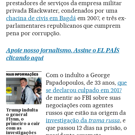
prestadores de serviços da empresa militar
privada Blackwater, condenados por uma
chacina de civis em Bagdá
em 2007, e três ex-
parlamentares republicanos que cumprem
pena por corrupção.
Apoie nosso jornalismo. Assine o EL PAÍS
clicando aqui
Com o indulto a George
MAIS INFORMAÇÕES
Papadopoulos, de 33 anos,
que
se declarou culpado em 2017
de mentir ao FBI sobre suas
negociações com agentes
Trump indulta
russos que estão na origem da
o general
investigação da
trama russa
, e
Flynn, o
primeiro a cair
que passou 12 dias na prisão, o
com as
investigações