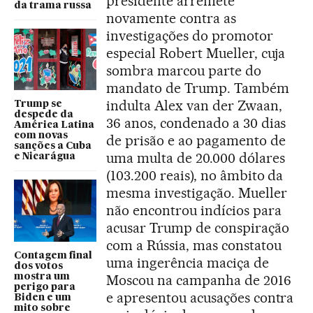
presidente arremete
da trama russa
novamente contra as
investigações do promotor
especial Robert Mueller, cuja
sombra marcou parte do
mandato de Trump. Também
indulta Alex van der Zwaan,
Trump se
despede da
36 anos, condenado a 30 dias
América Latina
com novas
de prisão e ao pagamento de
sanções a Cuba
uma multa de 20.000 dólares
e Nicarágua
(103.200 reais), no âmbito da
mesma investigação. Mueller
não encontrou indícios para
acusar Trump de conspiração
com a Rússia, mas constatou
Contagem final
uma ingerência maciça de
dos votos
mostra um
Moscou na campanha de 2016
perigo para
e apresentou acusações contra
Biden e um
mito sobre