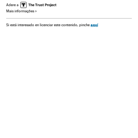
América
Eleições EUA 2020
Trama russa
Adere a
Mais informações
Eleições EUA 2016
aquí
Si está interesado en licenciar este contenido, pinche