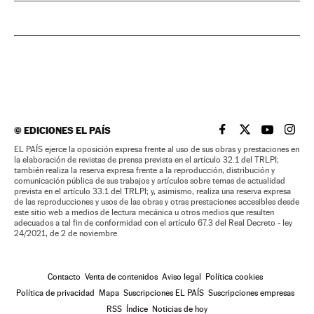
©
EDICIONES EL PAÍS
EL PAÍS BRASIL EN
EL PAÍS BRASI
EL PAÍS B
EL PA
EL PAÍS ejerce la oposición expresa frente al uso de sus obras y prestaciones en
la elaboración de revistas de prensa prevista en el artículo 32.1 del TRLPI;
también realiza la reserva expresa frente a la reproducción, distribución y
comunicación pública de sus trabajos y artículos sobre temas de actualidad
prevista en el artículo 33.1 del TRLPI; y, asimismo, realiza una reserva expresa
de las reproducciones y usos de las obras y otras prestaciones accesibles desde
este sitio web a medios de lectura mecánica u otros medios que resulten
adecuados a tal fin de conformidad con el artículo 67.3 del Real Decreto - ley
24/2021, de 2 de noviembre
Contacto
Venta de contenidos
Aviso legal
Política cookies
Política de privacidad
Mapa
Suscripciones EL PAÍS
Suscripciones empresas
RSS
Índice
Noticias de hoy