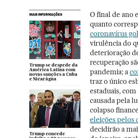
O final de ano
MAIS INFORMAÇÕES
quanto corresp
coronavírus go
virulência do q
deterioração d
recuperação sã
Trump se despede da
pandemia; a
co
América Latina com
novas sanções a Cuba
e Nicarágua
traz o único e
estaduais, com 
causada pela lu
colapso finance
eleições pelos
decidirão a mai
Trump concede