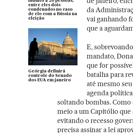
de janeiro, en
indulto a 20 pessoas,
entre eles dois
da Administraçã
condenados no caso
de elo com a Rússia na
vai ganhando fo
eleição
que a aguardam
E, sobrevoando
mandato, Dona
que for possíve
Geórgia definirá
batalha para re
controle do Senado
dos EUA em janeiro
até mesmo seu 
agenda polític
soltando bombas. Como a 
meio a um Capitólio que 
evitando o recesso gove
precisa assinar a lei ap