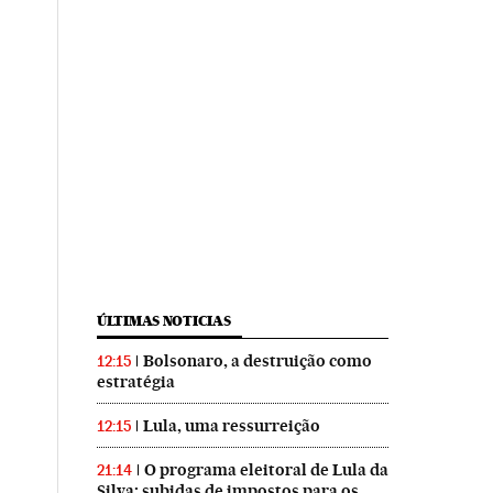
ÚLTIMAS NOTICIAS
Bolsonaro, a destruição como
12:15
estratégia
Lula, uma ressurreição
12:15
O programa eleitoral de Lula da
21:14
Silva: subidas de impostos para os