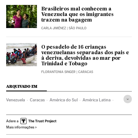
Brasileiros mal conhecem a
Venezuela que os imigrantes
trazem na bagagem
CARLA JIMÉNEZ
| SÃO PAULO
O pesadelo de 16 crianças
venezuelanas separadas dos pais e
à deriva, devolvidas ao mar por
Trinidad e Tobago
FLORANTONIA SINGER
| CARACAS
ARQUIVADO EM
Venezuela
Caracas
América do Sul
América Latina
Trinidade e Tobago
Caribe
Migração
Naufrágios
América
Adere a
Mais informações