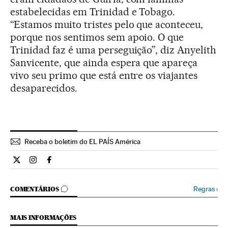
estabelecidas em Trinidad e Tobago.
“Estamos muito tristes pelo que aconteceu,
porque nos sentimos sem apoio. O que
Trinidad faz é uma perseguição”, diz Anyelith
Sanvicente, que ainda espera que apareça
vivo seu primo que está entre os viajantes
desaparecidos.
Receba o boletim do EL PAÍS América
Internacional El País Brasil en Twitter
Internacional El País Brasil en Instagram
Internacional El País Brasil en Facebook
COMENTÁRIOS
Regras
›
COMENTÁRIOS
MAIS INFORMAÇÕES