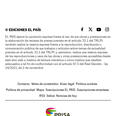
©
EDICIONES EL PAÍS
EL PAÍS BRASIL EN
EL PAÍS BRASI
EL PAÍS B
EL PA
EL PAÍS ejerce la oposición expresa frente al uso de sus obras y prestaciones en
la elaboración de revistas de prensa prevista en el artículo 32.1 del TRLPI;
también realiza la reserva expresa frente a la reproducción, distribución y
comunicación pública de sus trabajos y artículos sobre temas de actualidad
prevista en el artículo 33.1 del TRLPI; y, asimismo, realiza una reserva expresa
de las reproducciones y usos de las obras y otras prestaciones accesibles desde
este sitio web a medios de lectura mecánica u otros medios que resulten
adecuados a tal fin de conformidad con el artículo 67.3 del Real Decreto - ley
24/2021, de 2 de noviembre
Contacto
Venta de contenidos
Aviso legal
Política cookies
Política de privacidad
Mapa
Suscripciones EL PAÍS
Suscripciones empresas
RSS
Índice
Noticias de hoy