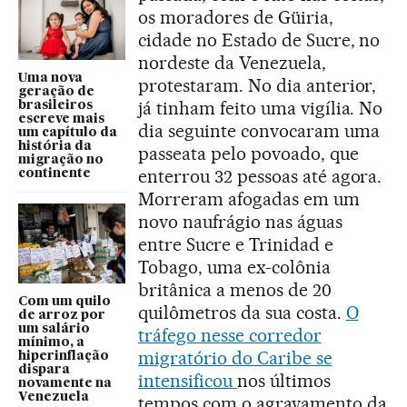
os moradores de Güiria,
cidade no Estado de Sucre, no
nordeste da Venezuela,
Uma nova
protestaram. No dia anterior,
geração de
já tinham feito uma vigília. No
brasileiros
escreve mais
dia seguinte convocaram uma
um capítulo da
história da
passeata pelo povoado, que
migração no
enterrou 32 pessoas até agora.
continente
Morreram afogadas em um
novo naufrágio nas águas
entre Sucre e Trinidad e
Tobago, uma ex-colônia
britânica a menos de 20
Com um quilo
quilômetros da sua costa.
O
de arroz por
um salário
tráfego nesse corredor
mínimo, a
migratório do Caribe se
hiperinflação
dispara
intensificou
nos últimos
novamente na
Venezuela
tempos com o agravamento da