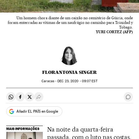
Um homem chora diante de um caixão no cemitério de Güiria, onde
foram enterradas as vítimas de um naufrágio no caminho para Trinidad y
Tobago.
YURI CORTEZ (AFP)
FLORANTONIA SINGER
Caracas -
DEC
23, 2020 - 09:07
EST
Compartir en Whatsapp
Compartir en Facebook
Compartir en Twitter
Desplegar Redes Sociales
Come
Añadir EL PAÍS en Google
Na noite da quarta-feira
MAIS INFORMAÇÕES
passada, com o luto nas costas,