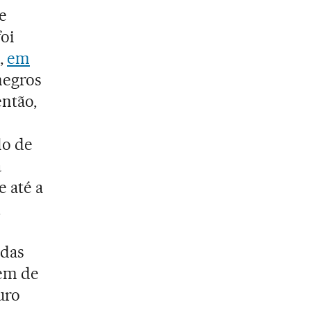
de
oi
l,
em
negros
então,
lo de
a
Se até a
,
e
 das
gem de
uro