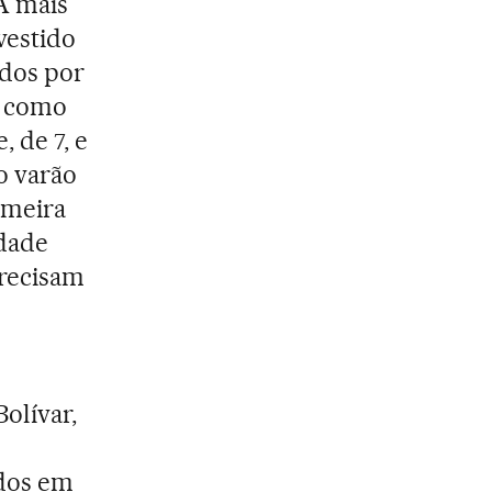
 A mais
vestido
ados por
im como
, de 7, e
co varão
rimeira
idade
Precisam
olívar,
ados em