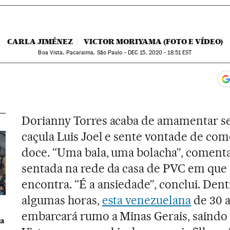
CARLA JIMÉNEZ
VICTOR MORIYAMA (FOTO E VÍDEO)
Boa Vista, Pacaraima, São Paulo -
DEC
15, 2020 - 18:51
EST
app
acebook
n Twitter
gar Redes Sociales
Dorianny Torres acaba de amamentar se
caçula Luis Joel e sente vontade de com
doce. “Uma bala, uma bolacha”, comenta
sentada na rede da casa de PVC em que 
encontra. “É a ansiedade”, conclui. Den
algumas horas,
esta venezuelana
de 30 
o
embarcará rumo a Minas Gerais, saindo
ra