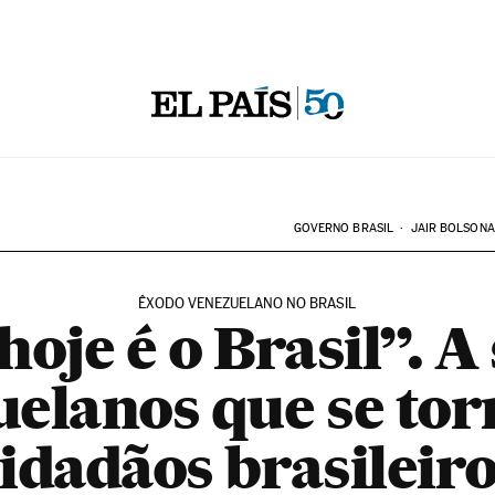
GOVERNO BRASIL
JAIR BOLSON
ÊXODO VENEZUELANO NO BRASIL
oje é o Brasil”. A
uelanos que se to
idadãos brasileir