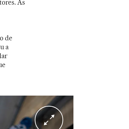
tores. As
o de
u a
lar
ue