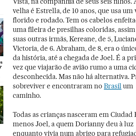
Vista, na companhia de seus seis filhos.
velha é Estrella, de 10 anos, que usa um 
florido e rodado. Tem os cabelos enfeit
uma fileira de presilhas coloridas, ass
suas outras irmãs, Kereane, de 5, Luciane
Victoria, de 6. Abraham, de 8, era o úni
da história, até a chegada de Joel. É a p
s
vez que viajarão de avião rumo a uma c
r
desconhecida. Mas não há alternativa. 
a
sobreviver e encontraram no
Brasil
um
caminho.
Todas as crianças nasceram em Ciudad B
menos Joel, a quem Dorianny deu à luz
enquanto vivia num abrigo para refugi