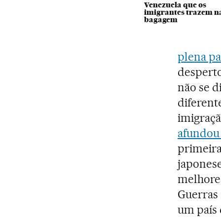
Venezuela que os
imigrantes trazem n
bagagem
plena p
desperto
não se d
diferent
imigraçã
afundou
primeira
japonese
melhores
Guerras 
um país 