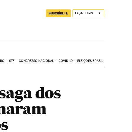
SUSCRÍBETE
FAÇA LOGIN
ARO
STF
CONGRESSO NACIONAL
COVID-19
ELEIÇÕES BRASIL
 saga dos
rnaram
os