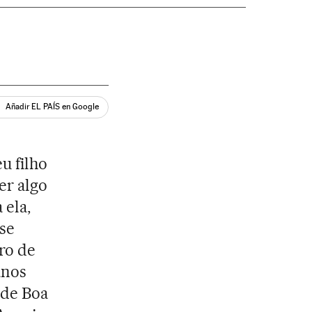
Añadir EL PAÍS en Google
u filho
er algo
 ela,
se
tro de
anos
 de Boa