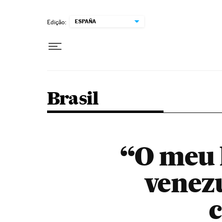
Pular para o conteúdo
ESPAÑA
Edição:
Brasil
“O meu h
venez
c