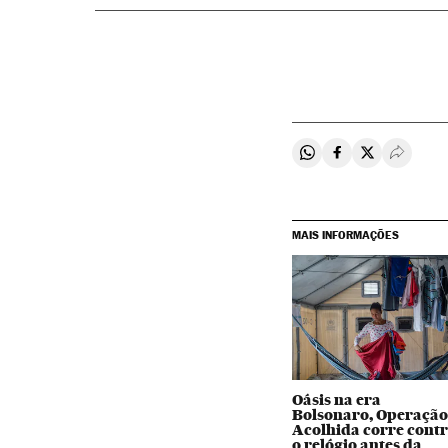
Compartir en Whats
Compartir en F
Compartir e
Desple
MAIS INFORMAÇÕES
Oásis na era
Bolsonaro, Operaçã
Acolhida corre cont
o relógio antes da