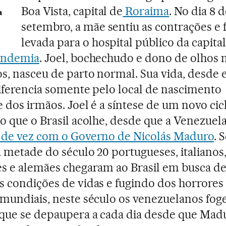
Boa Vista, capital de
Roraima
. No dia 8 
a
setembro, a mãe sentiu as contrações e f
levada para o hospital público da capita
andemia
. Joel, bochechudo e dono de olhos 
s, nasceu de parto normal. Sua vida, desde 
iferencia somente pelo local de nascimento
e dos irmãos. Joel é a síntese de um novo cic
o que o Brasil acolhe, desde que a Venezuel
 de vez com o Governo de Nicolás Maduro
. 
 metade do século 20 portugueses, italianos
s e alemães chegaram ao Brasil em busca d
 condições de vidas e fugindo dos horrores
mundiais, neste século os venezuelanos fo
que se depaupera a cada dia desde que Mad