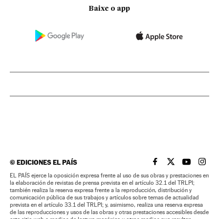
Baixe o app
©
EDICIONES EL PAÍS
EL PAÍS BRASIL EN
EL PAÍS BRASI
EL PAÍS B
EL PA
EL PAÍS ejerce la oposición expresa frente al uso de sus obras y prestaciones en
la elaboración de revistas de prensa prevista en el artículo 32.1 del TRLPI;
también realiza la reserva expresa frente a la reproducción, distribución y
comunicación pública de sus trabajos y artículos sobre temas de actualidad
prevista en el artículo 33.1 del TRLPI; y, asimismo, realiza una reserva expresa
de las reproducciones y usos de las obras y otras prestaciones accesibles desde