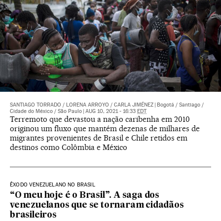
SANTIAGO TORRADO
/
LORENA ARROYO
/
CARLA JIMÉNEZ
|
Bogotá / Santiago /
Cidade do México / São Paulo
|
AUG 10, 2021 - 16:33
EDT
Terremoto que devastou a nação caribenha em 2010
originou um fluxo que mantém dezenas de milhares de
migrantes provenientes de Brasil e Chile retidos em
destinos como Colômbia e México
ÊXODO VENEZUELANO NO BRASIL
“O meu hoje é o Brasil”. A saga dos
venezuelanos que se tornaram cidadãos
brasileiros