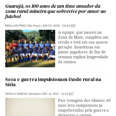
Guarajá, os 100 anos de um time amador da
zona rural mineira que sobrevive por amor ao
futebol
BREILLER PIRES
|
São Paulo
|
JUN 20, 2020 - 09:43
EDT
A equipe, que nasceu na
Zona da Mata, completa um
século e está em sua quarta
geração. Insistência em
juntar jogadores de fim de
semana explica longevidade
da camisa
Seca e guerra impulsionam êxodo rural na
Síria
NATALIA SANCHA
|
Damasco
|
DEC 13, 2017 - 11:42
EST
Pior estiagem dos últimos 40
anos leva camponeses já
empobrecidos pela guerra a
deixarem o campo