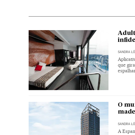
Adult
infid
SANDRA LÓ
Aplicati
que gir
espalha
O mun
made
SANDRA LÓ
A Espan