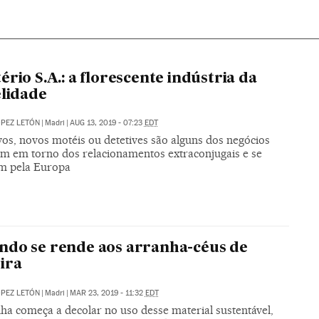
ério S.A.: a florescente indústria da
elidade
PEZ LETÓN
|
Madri
|
AUG 13, 2019 - 07:23
EDT
vos, novos motéis ou detetives são alguns dos negócios
am em torno dos relacionamentos extraconjugais e se
m pela Europa
do se rende aos arranha-céus de
ira
PEZ LETÓN
|
Madri
|
MAR 23, 2019 - 11:32
EDT
ha começa a decolar no uso desse material sustentável,