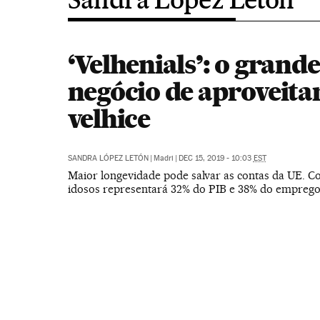
‘Velhenials’: o grande
negócio de aproveita
velhice
SANDRA LÓPEZ LETÓN
|
Madri
|
DEC 15, 2019 - 10:03
EST
Maior longevidade pode salvar as contas da UE. 
idosos representará 32% do PIB e 38% do empreg