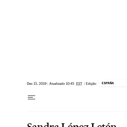
Pular para o conteúdo
ESPAÑA
Dec 15, 2019
|
Atualizado 10:45
EST
|
Edição:
Sandra López Letón