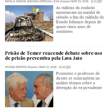
NATALIA SANCHA (ENVIADA ESPECIAL)
|
Erbil (Iraque)
|
MAR 23, 2019 - 11:11
EDT
As milícias da coalizão
anunciaram na manhã de
sábado o fim do califado do
Estado Islâmico depois de
quase cinco anos de
combates
Prisão de Temer reacende debate sobre uso
de prisão preventiva pela Lava Jato
AFONSO BENITES
|
Brasília
|
MAR 23, 2019 - 11:02
EDT
Promotor e professor de
direito se contrapõem na
análise técnica sobre a
detenção do ex-presidente