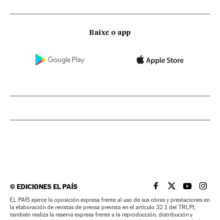
Baixe o app
©
EDICIONES EL PAÍS
EL PAÍS BRASIL EN
EL PAÍS BRASI
EL PAÍS B
EL PA
EL PAÍS ejerce la oposición expresa frente al uso de sus obras y prestaciones en
la elaboración de revistas de prensa prevista en el artículo 32.1 del TRLPI;
también realiza la reserva expresa frente a la reproducción, distribución y