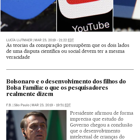
LUCÍA LIJTMAER
|
MAR 23, 2019 - 21:22
EDT
As teorias da conspiração pressupõem que os dois lados
de uma disputa científica ou social devem ter a mesma
veracidade
Bolsonaro e o desenvolvimento dos filhos do
Bolsa Família: o que os pesquisadores
realmente dizem
F.B.
|
São Paulo
|
MAR 23, 2019 - 19:51
EDT
Presidente afirmou de forma
imprecisa que estudo do
Governo chegou a conclusão
que o desenvolvimento
intelectual de crianças do