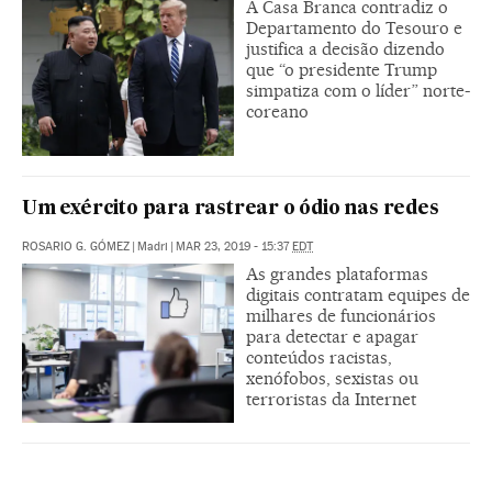
A Casa Branca contradiz o
Departamento do Tesouro e
justifica a decisão dizendo
que “o presidente Trump
simpatiza com o líder” norte-
coreano
Um exército para rastrear o ódio nas redes
ROSARIO G. GÓMEZ
|
Madri
|
MAR 23, 2019 - 15:37
EDT
As grandes plataformas
digitais contratam equipes de
milhares de funcionários
para detectar e apagar
conteúdos racistas,
xenófobos, sexistas ou
terroristas da Internet