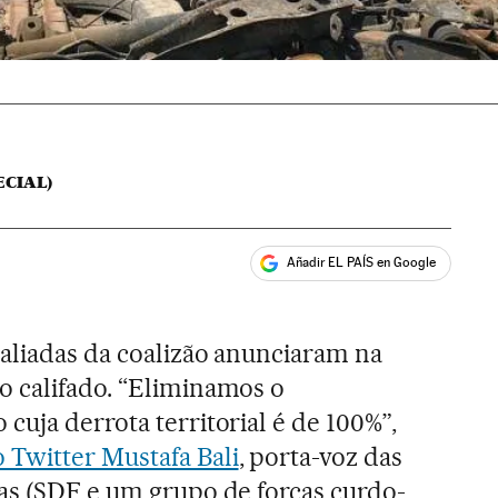
ECIAL)
Añadir EL PAÍS en Google
ales
 aliadas da coalizão anunciaram na
o califado. “Eliminamos o
cuja derrota territorial é de 100%”,
 Twitter Mustafa Bali
, porta-voz das
as (SDF e um grupo de forças curdo-