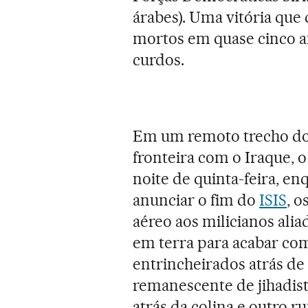
árabes). Uma vitória que
mortos em quase cinco a
curdos.
Em um remoto trecho do 
fronteira com o Iraque, o
noite de quinta-feira, e
anunciar o fim do
ISIS
, o
aéreo aos milicianos alia
em terra para acabar com
entrincheirados atrás de
remanescente de jihadist
atrás da colina e outro 