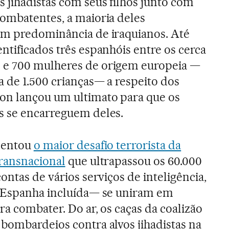
 jihadistas com seus filhos junto com
combatentes, a maioria deles
om predominância de iraquianos. Até
ntificados três espanhóis entre os cerca
 e 700 mulheres de origem europeia —
a de 1.500 crianças— a respeito dos
on lançou um ultimato para que os
s se encarreguem deles.
sentou
o maior desafio terrorista da
transnacional
que ultrapassou os 60.000
ontas de vários serviços de inteligência,
 —Espanha incluída— se uniram em
ra combater. Do ar, os caças da coalizão
bombardeios contra alvos jihadistas na