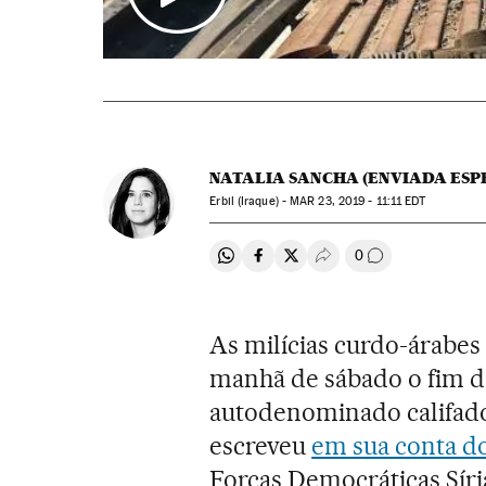
NATALIA SANCHA (ENVIADA ESP
Erbil (Iraque) -
MAR
23, 2019 - 11:11
EDT
0
Compartir en Whatsapp
Compartir en Facebook
Compartir en Twitter
Desplegar Redes Soci
Comentários
As milícias curdo-árabes
manhã de sábado o fim d
autodenominado califado 
escreveu
em sua conta do
Forças Democráticas Síri