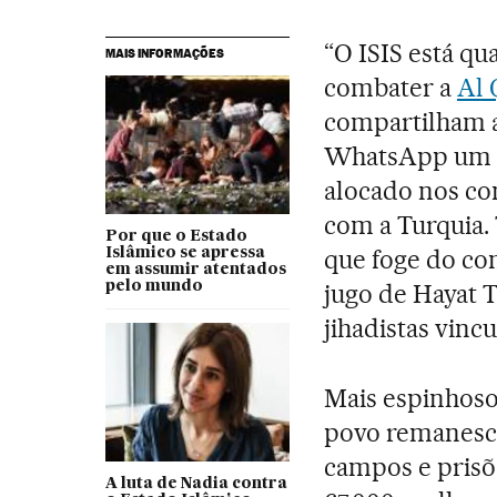
“O ISIS está q
MAIS INFORMAÇÕES
combater a
Al 
compartilham a
WhatsApp um so
alocado nos con
com a Turquia. 
Por que o Estado
que foge do co
Islâmico se apressa
em assumir atentados
pelo mundo
jugo de Hayat T
jihadistas vinc
Mais espinhoso
povo remanesce
campos e prisõ
A luta de Nadia contra