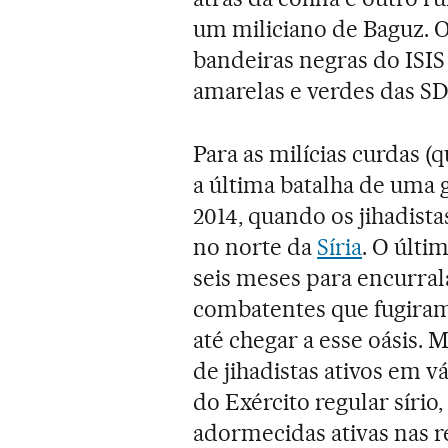
um miliciano de Baguz. 
bandeiras negras do ISI
amarelas e verdes das SD
Para as milícias curdas 
a última batalha de uma
2014, quando os jihadist
no norte da
Síria
. O últ
seis meses para encurra
combatentes que fugiram
até chegar a esse oásis. 
de jihadistas ativos em v
do Exército regular síri
adormecidas ativas nas r