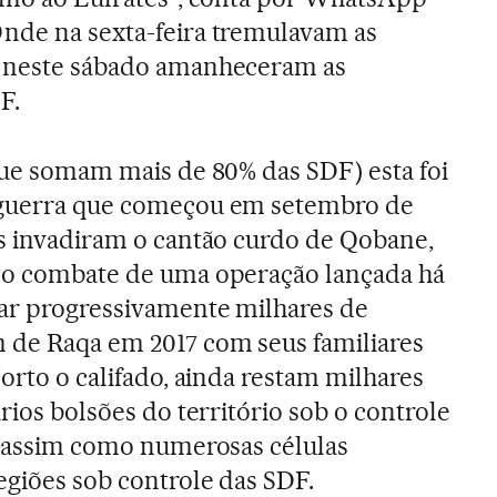
Onde na sexta-feira tremulavam as
S neste sábado amanheceram as
F.
(que somam mais de 80% das SDF) esta foi
 guerra que começou em setembro de
as invadiram o cantão curdo de Qobane,
imo combate de uma operação lançada há
lar progressivamente milhares de
 de Raqa em 2017 com seus familiares
Morto o califado, ainda restam milhares
ários bolsões do território sob o controle
o, assim como numerosas células
egiões sob controle das SDF.