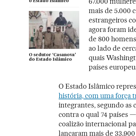
67.000 mulheres
o Estado Islâmico
mais de 5.000 
estrangeiros c
agora foram ide
de 800 homens
ao lado de cerc
O sedutor ‘Casanova’
quais Washingt
do Estado Islâmico
países europeu
O Estado Islâmico repre
história, com uma força 
integrantes, segundo as c
contra o qual 74 países
coalizão internacional pa
lançaram mais de 33.900 