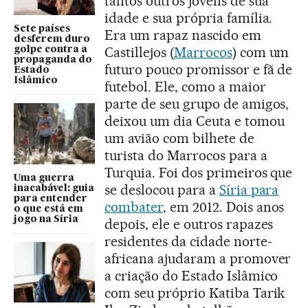
tantos outros jovens de sua
idade e sua própria família.
Sete países
Era um rapaz nascido em
desferem duro
Castillejos (
Marrocos
) com um
golpe contra a
propaganda do
futuro pouco promissor e fã de
Estado
Islâmico
futebol. Ele, como a maior
parte de seu grupo de amigos,
deixou um dia Ceuta e tomou
um avião com bilhete de
turista do Marrocos para a
Turquia. Foi dos primeiros que
Uma guerra
se deslocou para a
Síria para
inacabável: guia
para entender
combater
, em 2012. Dois anos
o que está em
jogo na Síria
depois, ele e outros rapazes
residentes da cidade norte-
africana ajudaram a promover
a criação do Estado Islâmico
com seu próprio Katiba Tarik