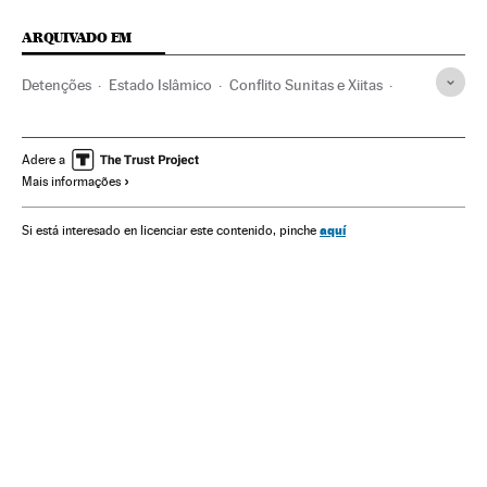
ARQUIVADO EM
Detenções
Estado Islâmico
Conflito Sunitas e Xiitas
terrorismo islâmico
Jihadismo
Polícia
Combatentes
Islã
Força segurança
Grupos terroristas
Terrorismo
Adere a
Mais informações
Processo judicial
Conflitos
Religião
Justiça
Policía Nacional
aquí
Si está interesado en licenciar este contenido, pinche