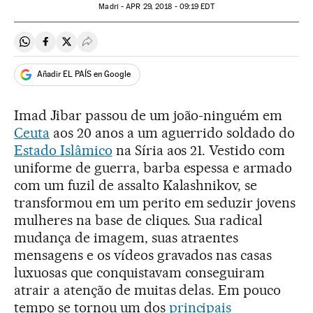
Madri -
APR
29, 2018 - 09:19
EDT
Compartir en Whatsapp
Compartir en Facebook
Compartir en Twitter
Desplegar Redes Sociales
Añadir EL PAÍS en Google
Imad Jibar passou de um joão-ninguém em
Ceuta
aos 20 anos a um aguerrido soldado do
Estado Islâmico
na Síria aos 21. Vestido com
uniforme de guerra, barba espessa e armado
com um fuzil de assalto Kalashnikov, se
transformou em um perito em seduzir jovens
mulheres na base de cliques. Sua radical
mudança de imagem, suas atraentes
mensagens e os vídeos gravados nas casas
luxuosas que conquistavam conseguiram
atrair a atenção de muitas delas. Em pouco
tempo se tornou um dos
principais