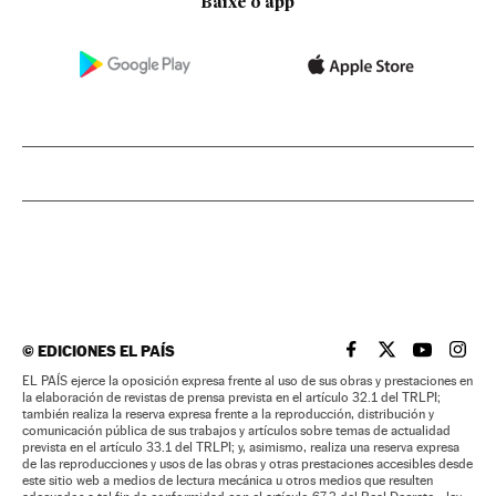
Baixe o app
©
EDICIONES EL PAÍS
EL PAÍS BRASIL EN
EL PAÍS BRASI
EL PAÍS B
EL PA
EL PAÍS ejerce la oposición expresa frente al uso de sus obras y prestaciones en
la elaboración de revistas de prensa prevista en el artículo 32.1 del TRLPI;
también realiza la reserva expresa frente a la reproducción, distribución y
comunicación pública de sus trabajos y artículos sobre temas de actualidad
prevista en el artículo 33.1 del TRLPI; y, asimismo, realiza una reserva expresa
de las reproducciones y usos de las obras y otras prestaciones accesibles desde
este sitio web a medios de lectura mecánica u otros medios que resulten