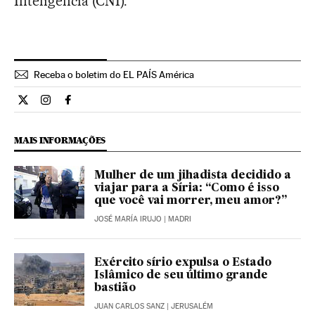
Inteligência (CNI).
Receba o boletim do EL PAÍS América
Internacional El País Brasil en Twitter
Internacional El País Brasil en Instagram
Internacional El País Brasil en Facebook
MAIS INFORMAÇÕES
Mulher de um jihadista decidido a
viajar para a Síria: “Como é isso
que você vai morrer, meu amor?”
JOSÉ MARÍA IRUJO
| MADRI
Exército sírio expulsa o Estado
Islâmico de seu último grande
bastião
JUAN CARLOS SANZ
| JERUSALÉM