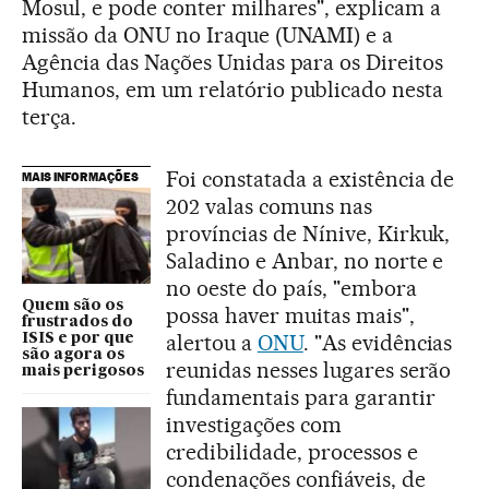
Mosul, e pode conter milhares", explicam a
missão da ONU no Iraque (UNAMI) e a
Agência das Nações Unidas para os Direitos
Humanos, em um relatório publicado nesta
terça.
Foi constatada a existência de
MAIS INFORMAÇÕES
202 valas comuns nas
províncias de Nínive, Kirkuk,
Saladino e Anbar, no norte e
no oeste do país, "embora
Quem são os
possa haver muitas mais",
frustrados do
alertou a
ONU
. "As evidências
ISIS e por que
são agora os
reunidas nesses lugares serão
mais perigosos
fundamentais para garantir
investigações com
credibilidade, processos e
condenações confiáveis, de