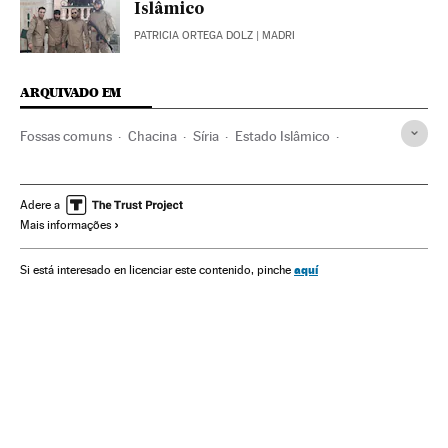
Islâmico
PATRICIA ORTEGA DOLZ
| MADRI
ARQUIVADO EM
Fossas comuns
Chacina
Síria
Estado Islâmico
Iraque
Conflito Sunitas e Xiitas
terrorismo islâmico
Ação militar
Islã
Jihadismo
Oriente médio
ONU
Adere a
Mais informações
Grupos terroristas
Ásia
Religião
Terrorismo
Conflitos
aquí
Si está interesado en licenciar este contenido, pinche