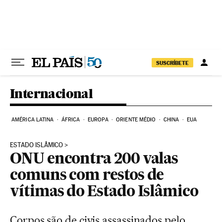
Pular para o conteúdo
SUSCRÍBETE
Internacional
AMÉRICA LATINA
ÁFRICA
EUROPA
ORIENTE MÉDIO
CHINA
EUA
ESTADO ISLÂMICO
ONU encontra 200 valas
comuns com restos de
vítimas do Estado Islâmico
Corpos são de civis assassinados pelo