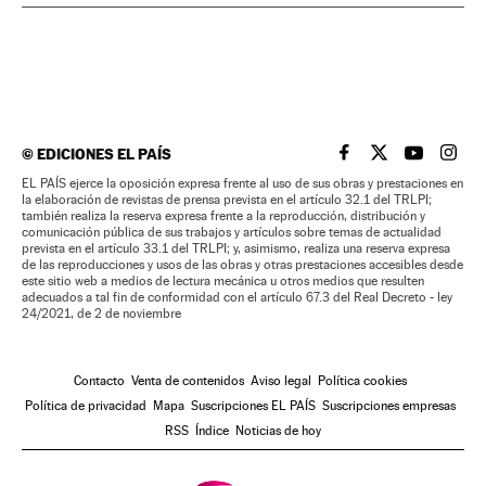
©
EDICIONES EL PAÍS
EL PAÍS BRASIL EN
EL PAÍS BRASI
EL PAÍS B
EL PA
EL PAÍS ejerce la oposición expresa frente al uso de sus obras y prestaciones en
la elaboración de revistas de prensa prevista en el artículo 32.1 del TRLPI;
también realiza la reserva expresa frente a la reproducción, distribución y
comunicación pública de sus trabajos y artículos sobre temas de actualidad
prevista en el artículo 33.1 del TRLPI; y, asimismo, realiza una reserva expresa
de las reproducciones y usos de las obras y otras prestaciones accesibles desde
este sitio web a medios de lectura mecánica u otros medios que resulten
adecuados a tal fin de conformidad con el artículo 67.3 del Real Decreto - ley
24/2021, de 2 de noviembre
Contacto
Venta de contenidos
Aviso legal
Política cookies
Política de privacidad
Mapa
Suscripciones EL PAÍS
Suscripciones empresas
RSS
Índice
Noticias de hoy