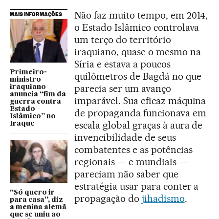
Não faz muito tempo, em 2014,
MAIS INFORMAÇÕES
o Estado Islâmico controlava
um terço do território
iraquiano, quase o mesmo na
Síria e estava a poucos
Primeiro-
quilômetros de Bagdá no que
ministro
parecia ser um avanço
iraquiano
anuncia “fim da
imparável. Sua eficaz máquina
guerra contra
Estado
de propaganda funcionava em
Islâmico” no
escala global graças à aura de
Iraque
invencibilidade de seus
combatentes e as potências
regionais — e mundiais —
pareciam não saber que
estratégia usar para conter a
“Só quero ir
propagação do
jihadismo
.
para casa”, diz
a menina alemã
que se uniu ao