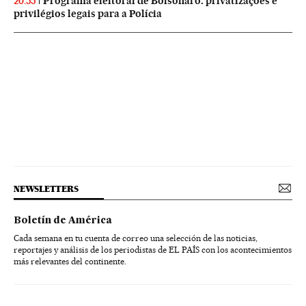
Programa eleitoral de Bolsonaro: privatizações e
20:55
privilégios legais para a Polícia
NEWSLETTERS
Boletín de América
Cada semana en tu cuenta de correo una selección de las noticias,
reportajes y análisis de los periodistas de EL PAÍS con los acontecimientos
más relevantes del continente.