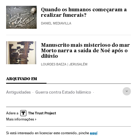
Quando os humanos começaram a
realizar funerais?
DANIEL MEDIAVILLA
Manuscrito mais misterioso do mar
Morto narra a saída de Noé após o
dilúvio
LOURDES BAEZA
| JERUSALÉM
ARQUIVADO EM
Antiguidades
Guerra contra Estado Islâmico
Contrabando
Financiamento terrorista
Estado Islâmico
Patrimônio histórico
Arqueologia
terrorismo islâmico
Adere a
Mais informações
Jihadismo
Arte
Cultura
Policía Nacional
aquí
Si está interesado en licenciar este contenido, pinche