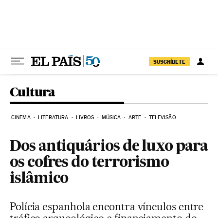
Pular para o conteúdo
SUSCRÍBETE
Cultura
CINEMA
LITERATURA
LIVROS
MÚSICA
ARTE
TELEVISÃO
Dos antiquários de luxo para
os cofres do terrorismo
islâmico
Polícia espanhola encontra vínculos entre