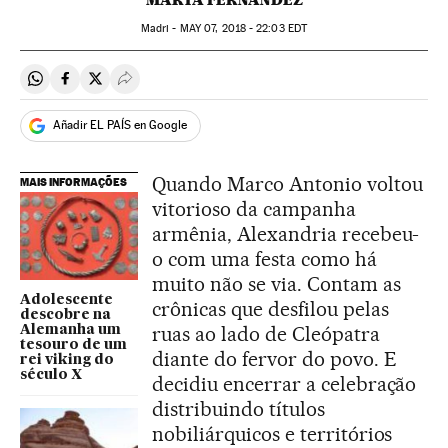
Madri -
MAY
07, 2018 - 22:03
EDT
Compartir en Whatsapp
Compartir en Facebook
Compartir en Twitter
Desplegar Redes Sociales
Añadir EL PAÍS en Google
Quando Marco Antonio voltou
MAIS INFORMAÇÕES
vitorioso da campanha
armênia, Alexandria recebeu-
o com uma festa como há
muito não se via. Contam as
Adolescente
crônicas que desfilou pelas
descobre na
ruas ao lado de Cleópatra
Alemanha um
tesouro de um
diante do fervor do povo. E
rei viking do
século X
decidiu encerrar a celebração
distribuindo títulos
nobiliárquicos e territórios