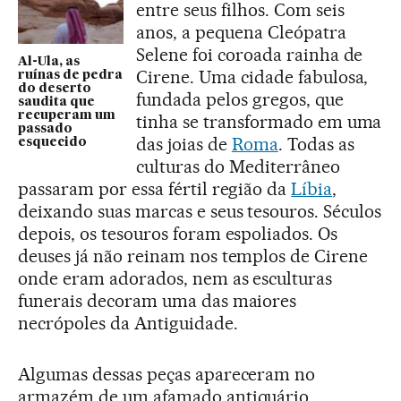
entre seus filhos. Com seis
anos, a pequena Cleópatra
Selene foi coroada rainha de
Al-Ula, as
Cirene. Uma cidade fabulosa,
ruínas de pedra
do deserto
fundada pelos gregos, que
saudita que
recuperam um
tinha se transformado em uma
passado
das joias de
Roma
. Todas as
esquecido
culturas do Mediterrâneo
passaram por essa fértil região da
Líbia
,
deixando suas marcas e seus tesouros. Séculos
depois, os tesouros foram espoliados. Os
deuses já não reinam nos templos de Cirene
onde eram adorados, nem as esculturas
funerais decoram uma das maiores
necrópoles da Antiguidade.
Algumas dessas peças apareceram no
armazém de um afamado antiquário