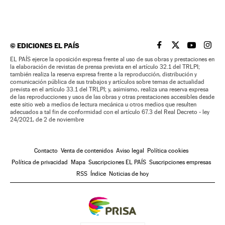
©
EDICIONES EL PAÍS
EL PAÍS BRASIL EN
EL PAÍS BRASI
EL PAÍS B
EL PA
EL PAÍS ejerce la oposición expresa frente al uso de sus obras y prestaciones en
la elaboración de revistas de prensa prevista en el artículo 32.1 del TRLPI;
también realiza la reserva expresa frente a la reproducción, distribución y
comunicación pública de sus trabajos y artículos sobre temas de actualidad
prevista en el artículo 33.1 del TRLPI; y, asimismo, realiza una reserva expresa
de las reproducciones y usos de las obras y otras prestaciones accesibles desde
este sitio web a medios de lectura mecánica u otros medios que resulten
adecuados a tal fin de conformidad con el artículo 67.3 del Real Decreto - ley
24/2021, de 2 de noviembre
Contacto
Venta de contenidos
Aviso legal
Política cookies
Política de privacidad
Mapa
Suscripciones EL PAÍS
Suscripciones empresas
RSS
Índice
Noticias de hoy