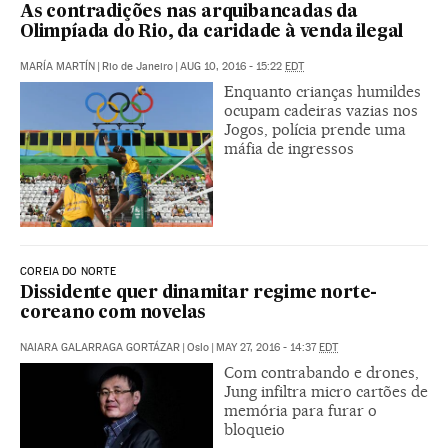
As contradições nas arquibancadas da
Olimpíada do Rio, da caridade à venda ilegal
MARÍA MARTÍN
|
Rio de Janeiro
|
AUG 10, 2016 - 15:22
EDT
Enquanto crianças humildes
ocupam cadeiras vazias nos
Jogos, polícia prende uma
máfia de ingressos
COREIA DO NORTE
Dissidente quer dinamitar regime norte-
coreano com novelas
NAIARA GALARRAGA GORTÁZAR
|
Oslo
|
MAY 27, 2016 - 14:37
EDT
Com contrabando e drones,
Jung infiltra micro cartões de
memória para furar o
bloqueio