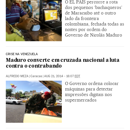
O EL PAÍS percorre a rota
dos pequenos ‘bachaqueros’
de Maracaibo até o outro
lado da fronteira
colombiana, fechada todas as
noites por ordem do
Governo de Nicolás Maduro
CRISE NA VENEZUELA
Maduro converte em cruzada nacional a luta
contra o contrabando
ALFREDO MEZA
|
Caracas
|
AUG 21, 2014 - 16:07
EDT
O Governo ordena colocar
máquinas para detectar
impressões digitais nos
supermercados