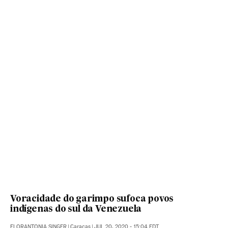
Voracidade do garimpo sufoca povos
indígenas do sul da Venezuela
FLORANTONIA SINGER
|
Caracas
|
JUL 20, 2020 - 15:04
EDT