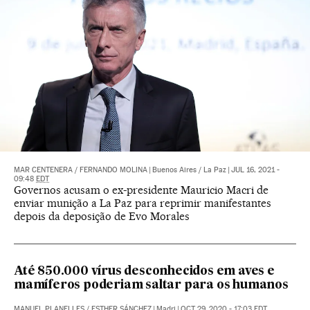
MAR CENTENERA
/
FERNANDO MOLINA
|
Buenos Aires / La Paz
|
JUL 16, 2021 -
09:48
EDT
Governos acusam o ex-presidente Mauricio Macri de
enviar munição a La Paz para reprimir manifestantes
depois da deposição de Evo Morales
Até 850.000 vírus desconhecidos em aves e
mamíferos poderiam saltar para os humanos
MANUEL PLANELLES
/
ESTHER SÁNCHEZ
|
Madri
|
OCT 29, 2020 - 17:03
EDT