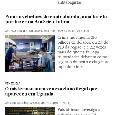
antitabagistas
Punir os chefões do contrabando, uma tarefa
por fazer na América Latina
AFONSO BENITES
|
San José (Costa Rica)
|
MAY 11, 2019 - 21:37
EDT
Crime movimenta 210
bilhões de dólares, ou 2% do
PIB da região, e é 2,2 vezes
mais do que na Europa.
Autoridades debatem como
seguir o dinheiro e chegar ao
topo do crime
VENEZUELA
O misterioso ouro venezuelano ilegal que
apareceu em Uganda
JACOBO GARCÍA
|
Caracas
|
MAR 16, 2019 - 19:49
EDT
País africano investiga a
entrada no país de 7,4