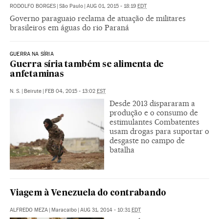
RODOLFO BORGES
|
São Paulo
|
AUG 01, 2015 - 18:19
EDT
Governo paraguaio reclama de atuação de militares
brasileiros em águas do rio Paraná
GUERRA NA SÍRIA
Guerra síria também se alimenta de
anfetaminas
N. S.
|
Beirute
|
FEB 04, 2015 - 13:02
EST
Desde 2013 dispararam a
produção e o consumo de
estimulantes Combatentes
usam drogas para suportar o
desgaste no campo de
batalha
Viagem à Venezuela do contrabando
ALFREDO MEZA
|
Maracaibo
|
AUG 31, 2014 - 10:31
EDT