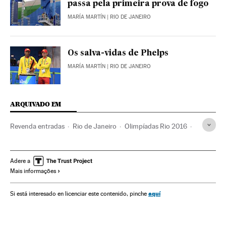
passa pela primeira prova de fogo
MARÍA MARTÍN
| RIO DE JANEIRO
Os salva-vidas de Phelps
MARÍA MARTÍN
| RIO DE JANEIRO
ARQUIVADO EM
Revenda entradas
Rio de Janeiro
Olimpíadas Rio 2016
Contrabando
Estado Rio de Janeiro
Estádios futebol
Jogos Olímpicos
Delitos econômicos
Brasil
Adere a
Mais informações
Instalações esportivas
Futebol
América do Sul
América Latina
Competições
América
Esportes
aquí
Si está interesado en licenciar este contenido, pinche
Delitos
Justiça