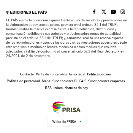
©
EDICIONES EL PAÍS
EL PAÍS BRASIL EN
EL PAÍS BRASI
EL PAÍS B
EL PA
EL PAÍS ejerce la oposición expresa frente al uso de sus obras y prestaciones en
la elaboración de revistas de prensa prevista en el artículo 32.1 del TRLPI;
también realiza la reserva expresa frente a la reproducción, distribución y
comunicación pública de sus trabajos y artículos sobre temas de actualidad
prevista en el artículo 33.1 del TRLPI; y, asimismo, realiza una reserva expresa
de las reproducciones y usos de las obras y otras prestaciones accesibles desde
este sitio web a medios de lectura mecánica u otros medios que resulten
adecuados a tal fin de conformidad con el artículo 67.3 del Real Decreto - ley
24/2021, de 2 de noviembre
Contacto
Venta de contenidos
Aviso legal
Política cookies
Política de privacidad
Mapa
Suscripciones EL PAÍS
Suscripciones empresas
RSS
Índice
Noticias de hoy
Webs de PRISA