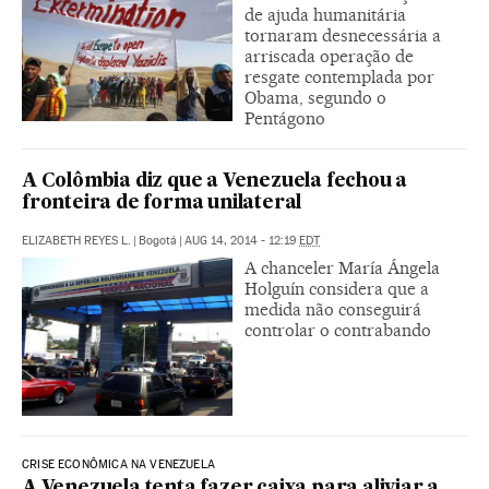
de ajuda humanitária
tornaram desnecessária a
arriscada operação de
resgate contemplada por
Obama, segundo o
Pentágono
A Colômbia diz que a Venezuela fechou a
fronteira de forma unilateral
ELIZABETH REYES L.
|
Bogotá
|
AUG 14, 2014 - 12:19
EDT
A chanceler María Ángela
Holguín considera que a
medida não conseguirá
controlar o contrabando
CRISE ECONÔMICA NA VENEZUELA
A Venezuela tenta fazer caixa para aliviar a