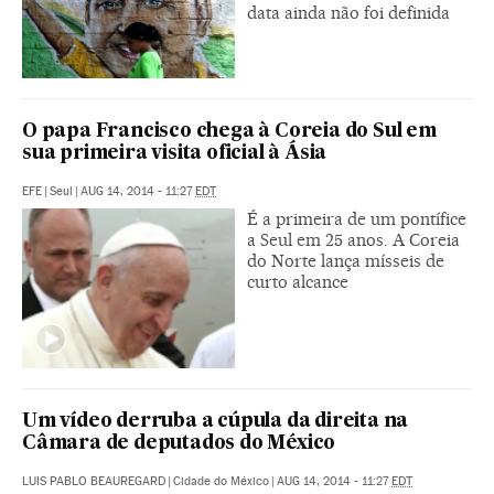
data ainda não foi definida
O papa Francisco chega à Coreia do Sul em
sua primeira visita oficial à Ásia
EFE
|
Seul
|
AUG 14, 2014 - 11:27
EDT
É a primeira de um pontífice
a Seul em 25 anos. A Coreia
do Norte lança mísseis de
curto alcance
Um vídeo derruba a cúpula da direita na
Câmara de deputados do México
LUIS PABLO BEAUREGARD
|
Cidade do México
|
AUG 14, 2014 - 11:27
EDT