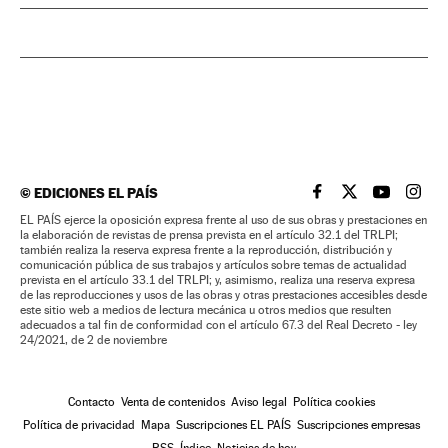
©
EDICIONES EL PAÍS
EL PAÍS BRASIL EN
EL PAÍS BRASI
EL PAÍS B
EL PA
EL PAÍS ejerce la oposición expresa frente al uso de sus obras y prestaciones en
la elaboración de revistas de prensa prevista en el artículo 32.1 del TRLPI;
también realiza la reserva expresa frente a la reproducción, distribución y
comunicación pública de sus trabajos y artículos sobre temas de actualidad
prevista en el artículo 33.1 del TRLPI; y, asimismo, realiza una reserva expresa
de las reproducciones y usos de las obras y otras prestaciones accesibles desde
este sitio web a medios de lectura mecánica u otros medios que resulten
adecuados a tal fin de conformidad con el artículo 67.3 del Real Decreto - ley
24/2021, de 2 de noviembre
Contacto
Venta de contenidos
Aviso legal
Política cookies
Política de privacidad
Mapa
Suscripciones EL PAÍS
Suscripciones empresas