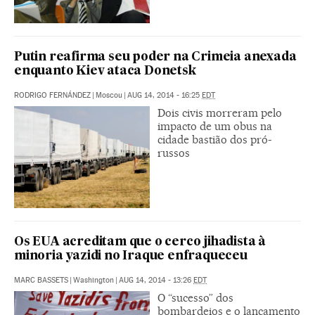
Putin reafirma seu poder na Crimeia anexada
enquanto Kiev ataca Donetsk
RODRIGO FERNÁNDEZ
|
Moscou
|
AUG 14, 2014 - 16:25
EDT
Dois civis morreram pelo
impacto de um obus na
cidade bastião dos pró-
russos
Os EUA acreditam que o cerco jihadista à
minoria yazidi no Iraque enfraqueceu
MARC BASSETS
|
Washington
|
AUG 14, 2014 - 13:26
EDT
O “sucesso” dos
bombardeios e o lançamento