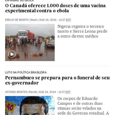
EXPANSÃO DO EBOLA
O Canadá oferece 1.000 doses de uma vacina
experimental contra o ebola
EMILIO DE BENITO
|
Madri
|
AUG 14, 2014 - 11:27
EDT
Nigeria registra o terceiro
morto e Sierra Leona perde
a outro diretor médico
LUTO NA POLÍTICA BRASILEIRA
Pernambuco se prepara para o funeral de seu
ex-governador
AFONSO BENITES
|
Recife
|
AUG 14, 2014 - 11:27
EDT
Os corpos de Eduardo
Campos e de outras duas
vítimas serão velados na
sede do Governo estadual. A