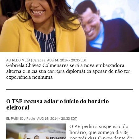
ALFREDO MEZA
|
Caracas
|
AUG 14, 2014 - 20:35
EDT
Gabriela Chávez Colmenares será a nova embaixadora
alterna e inicia sua carreira diplomática apesar de não ter
experiência nenhuma
O TSE recusa adiar o início do horário
eleitoral
EL PAÍS
|
São Paulo
|
AUG 14, 2014 - 20:33
EDT
O PV pediu a suspensão do
horário, que começa dia 19,
por três dias O presidente do