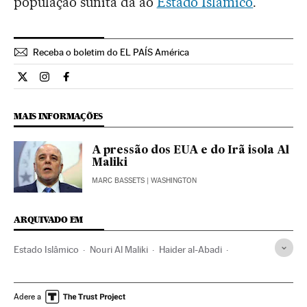
população sunita dá ao
Estado Islâmico
.
Receba o boletim do EL PAÍS América
Internacional El País Brasil en Twitter
Internacional El País Brasil en Instagram
Internacional El País Brasil en Facebook
MAIS INFORMAÇÕES
A pressão dos EUA e do Irã isola Al
Maliki
MARC BASSETS
| WASHINGTON
ARQUIVADO EM
Estado Islâmico
Nouri Al Maliki
Haider al-Abadi
Iraque
terrorismo islâmico
Oriente médio
Estados Unidos
Ásia
América do Norte
Adere a