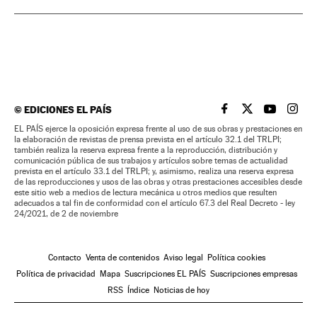
©
EDICIONES EL PAÍS
EL PAÍS BRASIL EN
EL PAÍS BRASI
EL PAÍS B
EL PA
EL PAÍS ejerce la oposición expresa frente al uso de sus obras y prestaciones en
la elaboración de revistas de prensa prevista en el artículo 32.1 del TRLPI;
también realiza la reserva expresa frente a la reproducción, distribución y
comunicación pública de sus trabajos y artículos sobre temas de actualidad
prevista en el artículo 33.1 del TRLPI; y, asimismo, realiza una reserva expresa
de las reproducciones y usos de las obras y otras prestaciones accesibles desde
este sitio web a medios de lectura mecánica u otros medios que resulten
adecuados a tal fin de conformidad con el artículo 67.3 del Real Decreto - ley
24/2021, de 2 de noviembre
Contacto
Venta de contenidos
Aviso legal
Política cookies
Política de privacidad
Mapa
Suscripciones EL PAÍS
Suscripciones empresas
RSS
Índice
Noticias de hoy