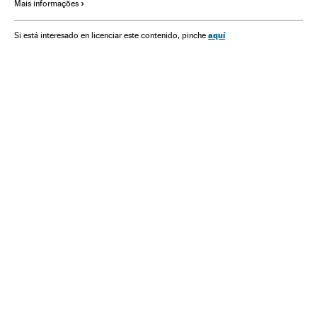
Mais informações
Grupos terroristas
América
Terrorismo
aquí
Si está interesado en licenciar este contenido, pinche