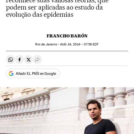
reconhece suas valiosas teorias, que
podem ser aplicadas ao estudo da
evolução das epidemias
FRANCHO BARÓN
Rio de Janeiro -
AUG
14, 2014 - 07:56
EDT
Compartir en Whatsapp
Compartir en Facebook
Compartir en Twitter
Desplegar Redes Sociales
Añadir EL PAÍS en Google