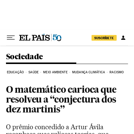
Pular para o conteúdo
SUSCRÍBETE
Sociedade
EDUCAÇÃO
SAÚDE
MEIO AMBIENTE
MUDANÇA CLIMÁTICA
RACISMO
O matemático carioca que
resolveu a “conjectura dos
dez martinis”
O prêmio concedido a Artur Ávila