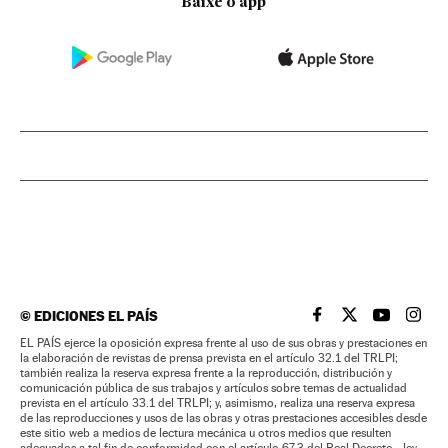
Baixe o app
©
EDICIONES EL PAÍS
EL PAÍS BRASIL EN
EL PAÍS BRASI
EL PAÍS B
EL PA
EL PAÍS ejerce la oposición expresa frente al uso de sus obras y prestaciones en
la elaboración de revistas de prensa prevista en el artículo 32.1 del TRLPI;
también realiza la reserva expresa frente a la reproducción, distribución y
comunicación pública de sus trabajos y artículos sobre temas de actualidad
prevista en el artículo 33.1 del TRLPI; y, asimismo, realiza una reserva expresa
de las reproducciones y usos de las obras y otras prestaciones accesibles desde
este sitio web a medios de lectura mecánica u otros medios que resulten