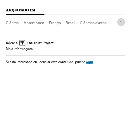
ARQUIVADO EM
Ciência
Matemática
França
Brasil
Ciências exatas
América do Sul
América Latina
Europa Ocidental
América
Europa
Adere a
Mais informações
aquí
Si está interesado en licenciar este contenido, pinche