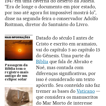
1947 em uma caverna do deserto da Judeia.
“Era de longe o documento em pior estado,
por isso até agora foi impossível mostrá-lo”,
disse na segunda-feira o conservador Adolfo
Roitman, diretor do Santuário do Livro.
Datado do século I antes de
MAIS INFORMAÇÕES
Cristo e escrito em aramaico,
vai do capítulo 5 ao capítulo 15
do Gênesis. Uma parte da
Bíblia
que fala de Abraão e
Passagem da
Noé, mas contada com
Bíblia tem o
diferenças significativas, por
registro mais
antigo de um
isso é considerado um texto
eclipse solar
apócrifo. Seu conteúdo não faz
tremer as bases do
Vaticano
—
que considera os manuscritos
do Mar Morto de interesse