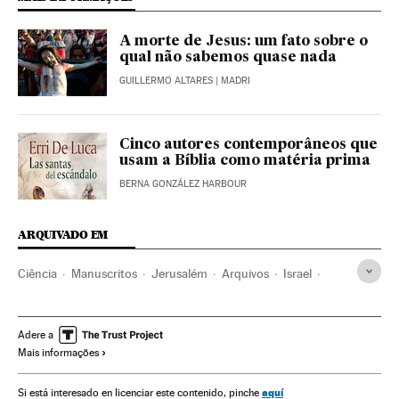
A morte de Jesus: um fato sobre o
qual não sabemos quase nada
GUILLERMO ALTARES
| MADRI
Cinco autores contemporâneos que
usam a Bíblia como matéria prima
BERNA GONZÁLEZ HARBOUR
ARQUIVADO EM
Ciência
Manuscritos
Jerusalém
Arquivos
Israel
Arqueologia
Oriente médio
Serviços informação
Ásia
Cultura
Adere a
Mais informações
aquí
Si está interesado en licenciar este contenido, pinche