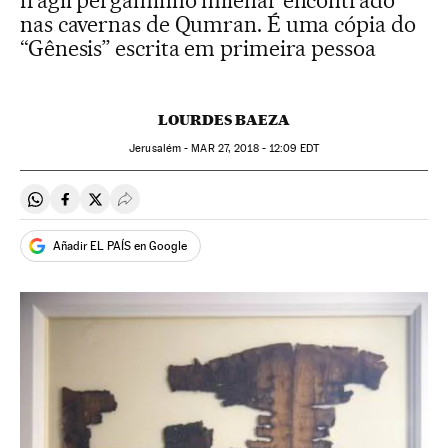
frágil pergaminho milenar encontrado
nas cavernas de Qumran. É uma cópia do
“Gênesis” escrita em primeira pessoa
LOURDES BAEZA
Jerusalém -
MAR
27, 2018 - 12:09
EDT
Compartir en Whatsapp
Compartir en Facebook
Compartir en Twitter
Desplegar Redes Sociales
Añadir EL PAÍS en Google