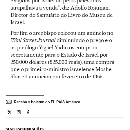
exigidos por Israel ou pelos palestinos
atrapalhava a venda", diz Adolfo Roitman,
Diretor do Santuário do Livro do Museu de
Israel.
Por fim o arcebispo colocou um anúncio no
Wall Street Journal
diminuindo o preço e o
arqueólogo Yigael Yadin os comprou
secretamente para o Estado de Israel por
250.000 dólares (825.000 reais), uma compra
que o primeiro-ministro israelense Moshe
Sharett anunciou em fevereiro de 1955.
Receba o boletim do EL PAÍS América
Cultura El País Brasil en Twitter
Cultura El País Brasil en Instagram
Cultura El País Brasil en Facebook
MAIS INFORMAÇÕES