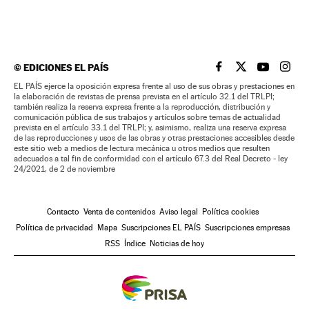
©
EDICIONES EL PAÍS
EL PAÍS BRASIL EN
EL PAÍS BRASI
EL PAÍS B
EL PA
EL PAÍS ejerce la oposición expresa frente al uso de sus obras y prestaciones en
la elaboración de revistas de prensa prevista en el artículo 32.1 del TRLPI;
también realiza la reserva expresa frente a la reproducción, distribución y
comunicación pública de sus trabajos y artículos sobre temas de actualidad
prevista en el artículo 33.1 del TRLPI; y, asimismo, realiza una reserva expresa
de las reproducciones y usos de las obras y otras prestaciones accesibles desde
este sitio web a medios de lectura mecánica u otros medios que resulten
adecuados a tal fin de conformidad con el artículo 67.3 del Real Decreto - ley
24/2021, de 2 de noviembre
Contacto
Venta de contenidos
Aviso legal
Política cookies
Política de privacidad
Mapa
Suscripciones EL PAÍS
Suscripciones empresas
RSS
Índice
Noticias de hoy