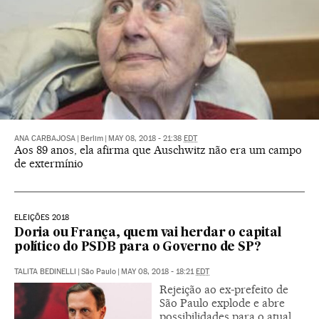
ANA CARBAJOSA
|
Berlim
|
MAY 08, 2018 - 21:38
EDT
Aos 89 anos, ela afirma que Auschwitz não era um campo
de extermínio
ELEIÇÕES 2018
Doria ou França, quem vai herdar o capital
político do PSDB para o Governo de SP?
TALITA BEDINELLI
|
São Paulo
|
MAY 08, 2018 - 18:21
EDT
Rejeição ao ex-prefeito de
São Paulo explode e abre
possibilidades para o atual