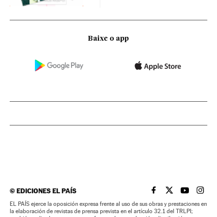
Baixe o app
©
EDICIONES EL PAÍS
EL PAÍS BRASIL EN
EL PAÍS BRASI
EL PAÍS B
EL PA
EL PAÍS ejerce la oposición expresa frente al uso de sus obras y prestaciones en
la elaboración de revistas de prensa prevista en el artículo 32.1 del TRLPI;