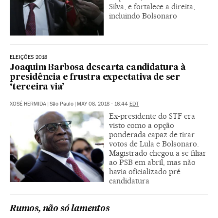
Silva, e fortalece a direita,
incluindo Bolsonaro
ELEIÇÕES 2018
Joaquim Barbosa descarta candidatura à
presidência e frustra expectativa de ser
‘terceira via’
XOSÉ HERMIDA
|
São Paulo
|
MAY 08, 2018 - 16:44
EDT
Ex-presidente do STF era
visto como a opção
ponderada capaz de tirar
votos de Lula e Bolsonaro.
Magistrado chegou a se filiar
ao PSB em abril, mas não
havia oficializado pré-
candidatura
Rumos, não só lamentos