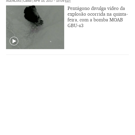
AGÊNCIAS
|
Cabul
|
APR 15, 2017 - 15:09
EDT
Pentágono divulga vídeo da
explosão ocorrida na quinta-
feira, com a bomba MOAB
GBU-43