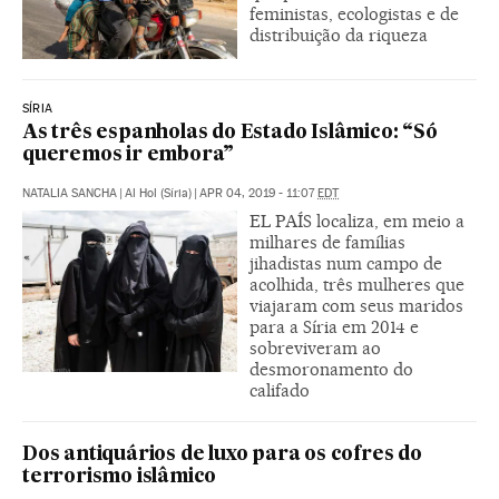
feministas, ecologistas e de
distribuição da riqueza
SÍRIA
As três espanholas do Estado Islâmico: “Só
queremos ir embora”
NATALIA SANCHA
|
Al Hol (Síria)
|
APR 04, 2019 - 11:07
EDT
EL PAÍS localiza, em meio a
milhares de famílias
jihadistas num campo de
acolhida, três mulheres que
viajaram com seus maridos
para a Síria em 2014 e
sobreviveram ao
desmoronamento do
califado
Dos antiquários de luxo para os cofres do
terrorismo islâmico