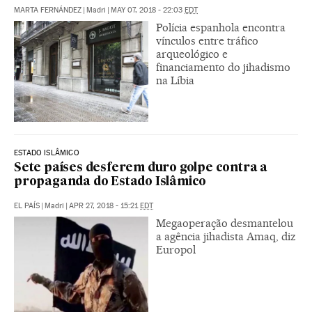
MARTA FERNÁNDEZ
|
Madri
|
MAY 07, 2018 - 22:03
EDT
Polícia espanhola encontra
vínculos entre tráfico
arqueológico e
financiamento do jihadismo
na Líbia
ESTADO ISLÂMICO
Sete países desferem duro golpe contra a
propaganda do Estado Islâmico
EL PAÍS
|
Madri
|
APR 27, 2018 - 15:21
EDT
Megaoperação desmantelou
a agência jihadista Amaq, diz
Europol