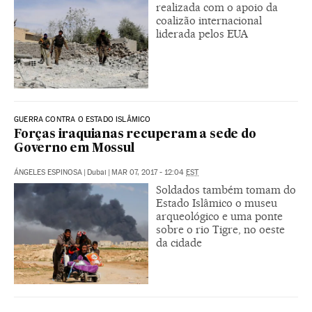
realizada com o apoio da
coalizão internacional
liderada pelos EUA
GUERRA CONTRA O ESTADO ISLÂMICO
Forças iraquianas recuperam a sede do
Governo em Mossul
ÁNGELES ESPINOSA
|
Dubai
|
MAR 07, 2017 - 12:04
EST
Soldados também tomam do
Estado Islâmico o museu
arqueológico e uma ponte
sobre o rio Tigre, no oeste
da cidade