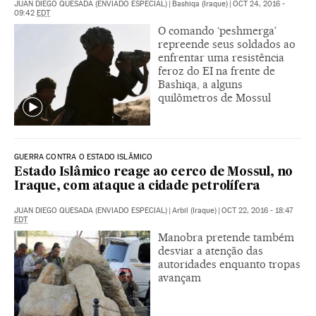
JUAN DIEGO QUESADA (ENVIADO ESPECIAL)
|
Bashiqa (Iraque)
|
OCT 24, 2016 -
09:42
EDT
O comando ‘peshmerga’
repreende seus soldados ao
enfrentar uma resistência
feroz do EI na frente de
Bashiqa, a alguns
quilômetros de Mossul
GUERRA CONTRA O ESTADO ISLÂMICO
Estado Islâmico reage ao cerco de Mossul, no
Iraque, com ataque a cidade petrolífera
JUAN DIEGO QUESADA (ENVIADO ESPECIAL)
|
Arbil (Iraque)
|
OCT 22, 2016 - 18:47
EDT
Manobra pretende também
desviar a atenção das
autoridades enquanto tropas
avançam