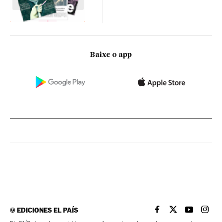
Baixe o app
©
EDICIONES EL PAÍS
EL PAÍS BRASIL EN
EL PAÍS BRASI
EL PAÍS B
EL PA