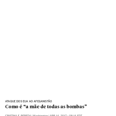
ATAQUE DOS EUA AO AFEGANISTÃO
Como é “a mãe de todas as bombas”
CRISTINA F. PEREDA
|
Washington
|
APR 14, 2017 - 08:14
EDT