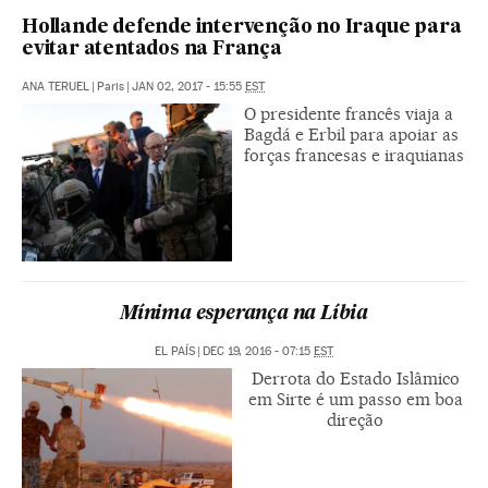
Hollande defende intervenção no Iraque para
evitar atentados na França
ANA TERUEL
|
Paris
|
JAN 02, 2017 - 15:55
EST
O presidente francês viaja a
Bagdá e Erbil para apoiar as
forças francesas e iraquianas
Mínima esperança na Líbia
EL PAÍS
|
DEC 19, 2016 - 07:15
EST
Derrota do Estado Islâmico
em Sirte é um passo em boa
direção