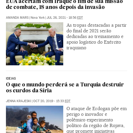
EUA acertam com Iraque o fim de sua missão
de combate, 18 anos depois da invasão
AMANDA MARS
|
Nova York
|
JUL 26, 2021 - 18:56
EDT
As tropas destacadas a partir
do final de 2021 serão
dedicadas ao treinamento e
apoio logístico do Exército
iraquiano
IDEIAS
O que o mundo perderá se a Turquia destruir
os curdos da Síria
JENNA KRAJESKI
|
OCT 20, 2019 - 15:33
EDT
O ataque de Erdogan põe em
perigo o inovador e
polêmico experimento
político da região de Rojava,
que promete iniciativas