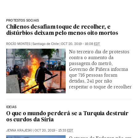
PROTESTOS SOCIAIS
Chilenos desafiam toque de recolher, e
distúrbios deixam pelo menos oito mortos
ROCÍO MONTES
|
Santiago de Chile
|
OCT 20, 2019 - 16:08
EDT
No terceiro dia de protestos
contra o aumento da
passagem do metrô,
Governo de Piñera informa
que 716 pessoas foram
detidas, 241 por não
respeitar o toque de recolher
IDEIAS
O que o mundo perderá se a Turquia destruir
os curdos da Síria
JENNA KRAJESKI
|
OCT 20, 2019 - 15:33
EDT