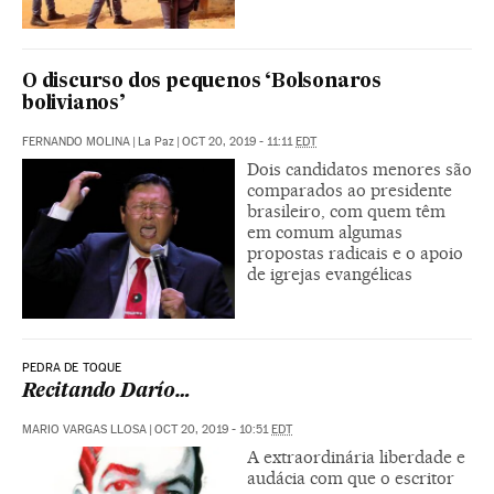
O discurso dos pequenos ‘Bolsonaros
bolivianos’
FERNANDO MOLINA
|
La Paz
|
OCT 20, 2019 - 11:11
EDT
Dois candidatos menores são
comparados ao presidente
brasileiro, com quem têm
em comum algumas
propostas radicais e o apoio
de igrejas evangélicas
PEDRA DE TOQUE
Recitando Darío…
MARIO VARGAS LLOSA
|
OCT 20, 2019 - 10:51
EDT
A extraordinária liberdade e
audácia com que o escritor