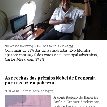
FRANCESCO MANETTO
|
La Paz
|
OCT 20, 2019 - 20:47
EDT
Com mais de 83% das urnas apuradas, Evo Morales
aparece com 45,7% dos votos e seu principal adversário,
Carlos Mesa, com 37,8%
As receitas dos prêmios Nobel de Economia
para reduzir a pobreza
ELISA ARACIL
|
OCT 20, 2019 - 20:13
EDT
A contribuição de Banerjee,
Duflo e Kremer é relevante,
pois se baseia na ideia de