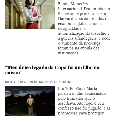
Fundo Monetário
Internacional. Doutorada em
Princeton e professora em
Harvard, aborda desafios da
economia global como a
desigualdade, a
automatização do trabalho e
a guerra alfandegária, e pede
o aumento da presença
feminina na cúpula das
instituições
“Meu único legado da Copa foi um filho no
caixão”
BREILLER PIRES
|
Brasília
|
OCT 20, 2019 - 17:50
EDT
Em 2016, Vânia Maria
perdeu o filho assassinado
pelo treinador que o
assediava. Até hoje, o réu
confesso não foi julgado, e as
promessas para proteger