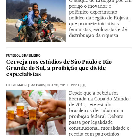
O ataque de Erdogan põe em
perigo o inovador e
polêmico experimento
político da região de Rojava,
que promete iniciativas
feministas, ecologistas e de
distribuição da riqueza
FUTEBOL BRASILEIRO
Cerveja nos estádios de São Paulo e Rio
Grande do Sul, a proibição que divide
especialistas
DIOGO MAGRI
|
São Paulo
|
OCT 20, 2019 - 15:20
EDT
Desde que a bebida foi
liberada na Copa do Mundo
de 2014, sete estados
brasileiros derrubaram a
proibição federal. Debate
passa por legalidade
constitucional, moralidade e
receita com patrocínios