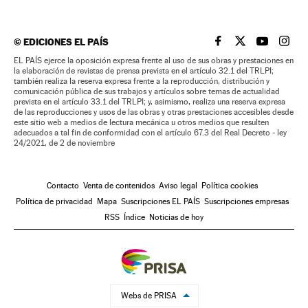
©
EDICIONES EL PAÍS
EL PAÍS BRASIL EN
EL PAÍS BRASI
EL PAÍS B
EL PA
EL PAÍS ejerce la oposición expresa frente al uso de sus obras y prestaciones en
la elaboración de revistas de prensa prevista en el artículo 32.1 del TRLPI;
también realiza la reserva expresa frente a la reproducción, distribución y
comunicación pública de sus trabajos y artículos sobre temas de actualidad
prevista en el artículo 33.1 del TRLPI; y, asimismo, realiza una reserva expresa
de las reproducciones y usos de las obras y otras prestaciones accesibles desde
este sitio web a medios de lectura mecánica u otros medios que resulten
adecuados a tal fin de conformidad con el artículo 67.3 del Real Decreto - ley
24/2021, de 2 de noviembre
Contacto
Venta de contenidos
Aviso legal
Política cookies
Política de privacidad
Mapa
Suscripciones EL PAÍS
Suscripciones empresas
RSS
Índice
Noticias de hoy
Webs de PRISA