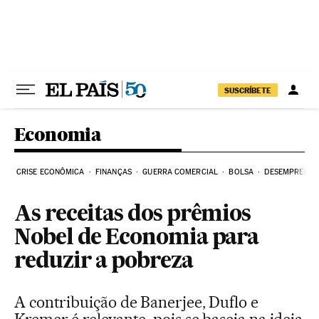
Pular para o conteúdo
SUSCRÍBETE
Economia
CRISE ECONÔMICA
FINANÇAS
GUERRA COMERCIAL
BOLSA
DESEMPREGO
As receitas dos prêmios
Nobel de Economia para
reduzir a pobreza
A contribuição de Banerjee, Duflo e