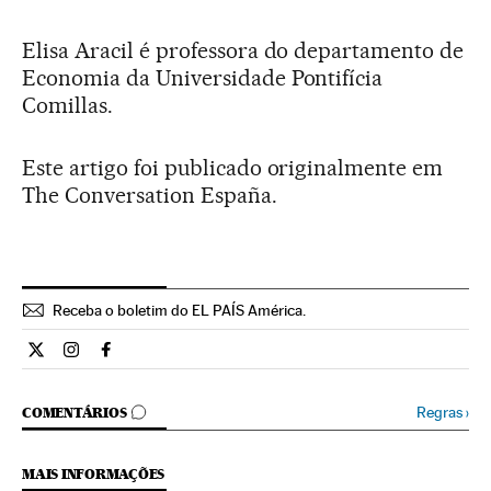
Elisa Aracil é professora do departamento de
Economia da Universidade Pontifícia
Comillas.
Este artigo foi publicado originalmente em
The Conversation España.
Receba o boletim do EL PAÍS América.
Economia El País Brasil en Twitter
Economia El País Brasil en Instagram
Economia El País Brasil en Facebook
COMENTÁRIOS
Regras
›
COMENTÁRIOS
MAIS INFORMAÇÕES