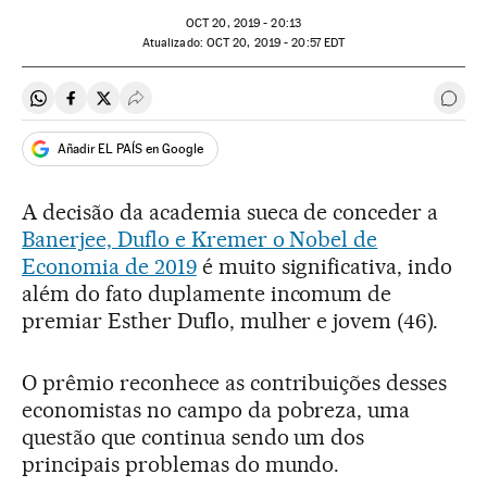
OCT
20, 2019 - 20:13
atualizado:
OCT
20, 2019 - 20:57
EDT
Compartir en Whatsapp
Compartir en Facebook
Compartir en Twitter
Desplegar Redes Sociales
Come
Añadir EL PAÍS en Google
A decisão da academia sueca de conceder a
Banerjee, Duflo e Kremer o Nobel de
Economia de 2019
é muito significativa, indo
além do fato duplamente incomum de
premiar Esther Duflo, mulher e jovem (46).
O prêmio reconhece as contribuições desses
economistas no campo da pobreza, uma
questão que continua sendo um dos
principais problemas do mundo.