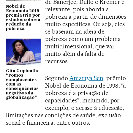
de Banerjee, Duflo e Kremer é
Nobel de
relevante, pois aborda a
Economia 2019
pobreza a partir de dimensões
premia trio por
estudos sobre a
muito específicas. Ou seja, eles
redução da
pobreza
se baseiam na ideia de
pobreza como um problema
multidimensional, que vai
muito além da falta de
recursos.
Gita Gopinath:
“Fomos
Segundo
Amartya Sen
, prêmio
complacentes
Nobel de Economia de 1998, “a
com as
consequências
pobreza é a privação de
negativas da
globalização”
capacidades”, incluindo, por
exemplo, o acesso à educação,
limitações nas condições de saúde, exclusão
social e financeira, entre outros.