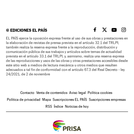
©
EDICIONES EL PAÍS
EL PAÍS BRASIL EN
EL PAÍS BRASI
EL PAÍS B
EL PA
EL PAÍS ejerce la oposición expresa frente al uso de sus obras y prestaciones en
la elaboración de revistas de prensa prevista en el artículo 32.1 del TRLPI;
también realiza la reserva expresa frente a la reproducción, distribución y
comunicación pública de sus trabajos y artículos sobre temas de actualidad
prevista en el artículo 33.1 del TRLPI; y, asimismo, realiza una reserva expresa
de las reproducciones y usos de las obras y otras prestaciones accesibles desde
este sitio web a medios de lectura mecánica u otros medios que resulten
adecuados a tal fin de conformidad con el artículo 67.3 del Real Decreto - ley
24/2021, de 2 de noviembre
Contacto
Venta de contenidos
Aviso legal
Política cookies
Política de privacidad
Mapa
Suscripciones EL PAÍS
Suscripciones empresas
RSS
Índice
Noticias de hoy