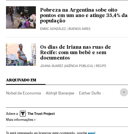
Pobreza na Argentina sobe oito
pontos em um ano e atinge 35,4% da
população
ENRIC GONZÁLEZ
| BUENOS AIRES
Os dias de Iriana nas ruas de
Recife: com um bebê e sem
documentos
JOANA SUAREZ (AGÊNCIA PÚBLICA)
| RECIFE
ARQUIVADO EM
Nobel de Economia
Abhijit Banerjee
Esther Duflo
Michael Kremer
Prêmios ciência
Prêmios Nobel
Pobreza
Prêmios
Investigação científica
Eventos
Adere a
Mais informações
Problemas sociais
Economia
Sociedade
Ciência
aquí
Si está interesado en licenciar este contenido, pinche