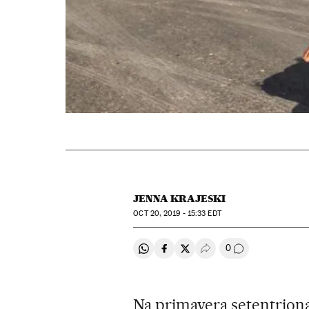
JENNA KRAJESKI
OCT
20, 2019 - 15:33
EDT
0
Compartir en Whatsapp
Compartir en Facebook
Compartir en Twitter
Desplegar Redes Soci
Comentários
Na primavera setentriona