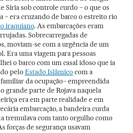
de Síria sob controle curdo − o que os
− era cruzando de barco o estreito rio
o iraquiano
. As embarcações eram
rrujadas. Sobrecarregadas de
os, moviam-se com a urgência de um
ol. Era uma viagem para pessoas
hei o barco com um casal idoso que ia
lado pelo
Estado Islâmico
com a
r familiar da ocupação− empreendida
mo grande parte de Rojava naquela
teiriça era em parte realidade e em
recária embarcação, a bandeira curda
la tremulava com tanto orgulho como
As forças de segurança usavam