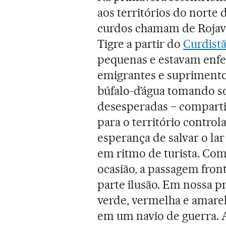
aos territórios do norte 
curdos chamam de Rojava 
Tigre a partir do
Curdistã
pequenas e estavam enfe
emigrantes e supriment
búfalo-d’água tomando s
desesperadas − compartil
para o território contro
esperança de salvar o la
em ritmo de turista. Co
ocasião, a passagem fron
parte ilusão. Em nossa p
verde, vermelha e amare
em um navio de guerra. 