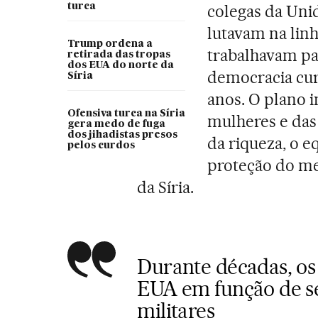
turca
colegas da Uni
lutavam na linh
Trump ordena a
trabalhavam pa
retirada das tropas
dos EUA do norte da
democracia cur
Síria
anos. O plano i
Ofensiva turca na Síria
mulheres e das 
gera medo de fuga
dos jihadistas presos
da riqueza, o eq
pelos curdos
proteção do me
da Síria.
Durante décadas, os
EUA em função de se
militares