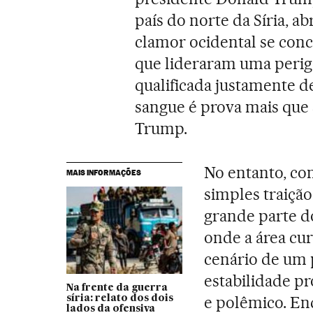
país do norte da Síria, ab
clamor ocidental se co
que lideraram uma perigo
qualificada justamente de
sangue é prova mais que 
Trump.
No entanto, c
MAIS INFORMAÇÕES
simples traição
grande parte d
onde a área cu
cenário de um 
estabilidade p
Na frente da guerra
e polêmico. E
síria: relato dos dois
lados da ofensiva