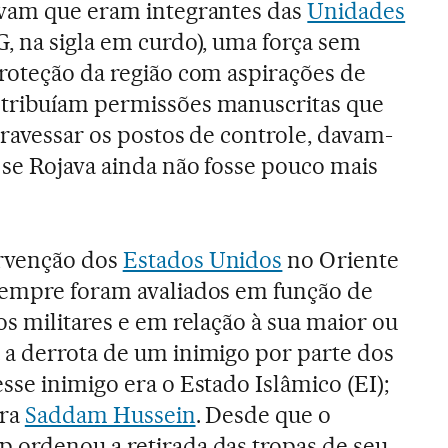
avam que eram integrantes das
Unidades
, na sigla em curdo), uma força sem
roteção da região com aspirações de
tribuíam permissões manuscritas que
travessar os postos de controle, davam-
se Rojava ainda não fosse pouco mais
ervenção dos
Estados Unidos
no Oriente
sempre foram avaliados em função de
os militares e em relação à sua maior ou
 a derrota de um inimigo por parte dos
sse inimigo era o Estado Islâmico (EI);
era
Saddam Hussein
. Desde que o
 ordenou a retirada das tropas de seu