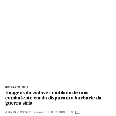
GUERRA NA SÍRIA
Imagens do cadáver mutilado de uma
combatente curda disparam a barbárie da
guerra síria
JUAN CARLOS SANZ
|
Jerusalém
|
FEB 03, 2018 - 16:06
EST