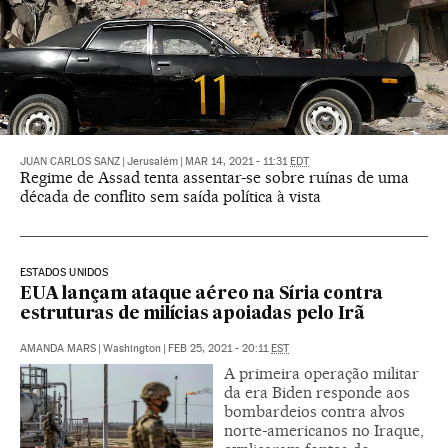
JUAN CARLOS SANZ
|
Jerusalém
|
MAR 14, 2021 - 11:31
EDT
Regime de Assad tenta assentar-se sobre ruínas de uma
década de conflito sem saída política à vista
ESTADOS UNIDOS
EUA lançam ataque aéreo na Síria contra
estruturas de milícias apoiadas pelo Irã
AMANDA MARS
|
Washington
|
FEB 25, 2021 - 20:11
EST
A primeira operação militar
da era Biden responde aos
bombardeios contra alvos
norte-americanos no Iraque,