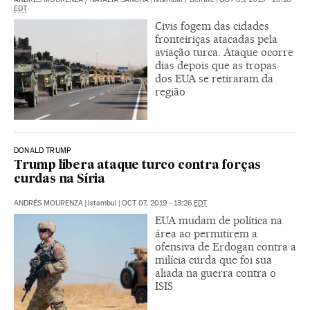
EDT
Civis fogem das cidades
fronteiriças atacadas pela
aviação turca. Ataque ocorre
dias depois que as tropas
dos EUA se retiraram da
região
DONALD TRUMP
Trump libera ataque turco contra forças
curdas na Síria
ANDRÉS MOURENZA
|
Istambul
|
OCT 07, 2019 - 13:26
EDT
EUA mudam de política na
área ao permitirem a
ofensiva de Erdogan contra a
milícia curda que foi sua
aliada na guerra contra o
ISIS