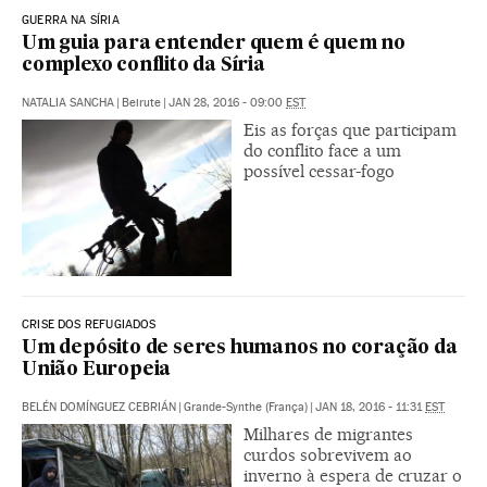
GUERRA NA SÍRIA
Um guia para entender quem é quem no
complexo conflito da Síria
NATALIA SANCHA
|
Beirute
|
JAN 28, 2016 - 09:00
EST
Eis as forças que participam
do conflito face a um
possível cessar-fogo
CRISE DOS REFUGIADOS
Um depósito de seres humanos no coração da
União Europeia
BELÉN DOMÍNGUEZ CEBRIÁN
|
Grande-Synthe (França)
|
JAN 18, 2016 - 11:31
EST
Milhares de migrantes
curdos sobrevivem ao
inverno à espera de cruzar o