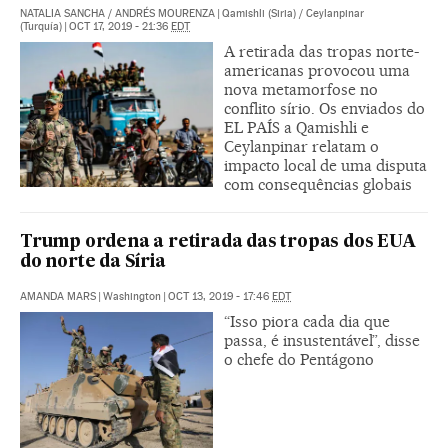
NATALIA SANCHA
/
ANDRÉS MOURENZA
|
Qamishli (Siria) / Ceylanpinar
(Turquía)
|
OCT 17, 2019 - 21:36
EDT
A retirada das tropas norte-
americanas provocou uma
nova metamorfose no
conflito sírio. Os enviados do
EL PAÍS a Qamishli e
Ceylanpinar relatam o
impacto local de uma disputa
com consequências globais
Trump ordena a retirada das tropas dos EUA
do norte da Síria
AMANDA MARS
|
Washington
|
OCT 13, 2019 - 17:46
EDT
“Isso piora cada dia que
passa, é insustentável”, disse
o chefe do Pentágono