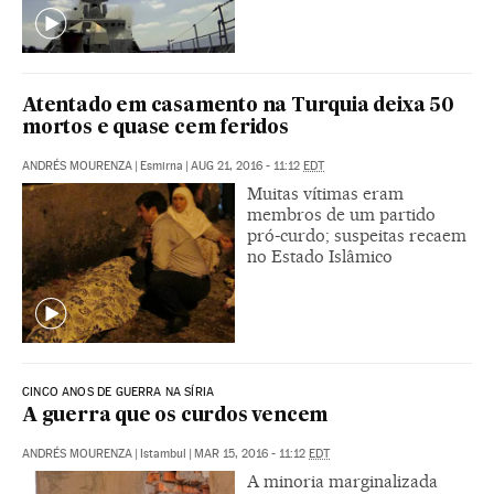
Atentado em casamento na Turquia deixa 50
mortos e quase cem feridos
ANDRÉS MOURENZA
|
Esmirna
|
AUG 21, 2016 - 11:12
EDT
Muitas vítimas eram
membros de um partido
pró-curdo; suspeitas recaem
no Estado Islâmico
CINCO ANOS DE GUERRA NA SÍRIA
A guerra que os curdos vencem
ANDRÉS MOURENZA
|
Istambul
|
MAR 15, 2016 - 11:12
EDT
A minoria marginalizada