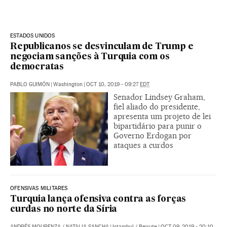
ESTADOS UNIDOS
Republicanos se desvinculam de Trump e
negociam sanções à Turquia com os
democratas
PABLO GUIMÓN
|
Washington
|
OCT 10, 2019 - 09:27
EDT
Senador Lindsey Graham,
fiel aliado do presidente,
apresenta um projeto de lei
bipartidário para punir o
Governo Erdogan por
ataques a curdos
OFENSIVAS MILITARES
Turquia lança ofensiva contra as forças
curdas no norte da Síria
ANDRÉS MOURENZA
/
NATALIA SANCHA
|
Istambul / Beirute
|
OCT 09, 2019 - 20:10