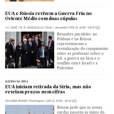
EUA e Rússia revivem a Guerra Fria no
Oriente Médio com duas cúpulas
J.C. SANZ
/
M. R. SAHUQUILLO
|
Sochi / Jerusalém
|
FEB 15, 2019 - 08:57
EST
Reuniões paralelas, na
Polônia e na Rússia,
representaram a
revitalização do rompimento
entre as potências sobre o
Irã, a guerra na Síria e o
conflito entre Israel e a
Palestina
GUERRA NA SÍRIA
EUA iniciam retirada da Síria, mas não
revelam prazos nem cifras
YOLANDA MONGE
|
Washington
|
JAN 12, 2019 - 08:12
EST
Rússia pede que as zonas
curdas passem às mãos do