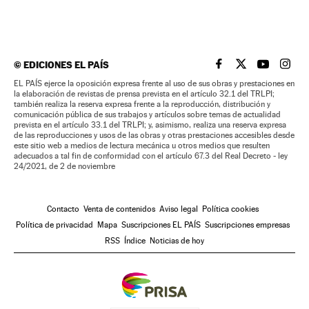
©
EDICIONES EL PAÍS
EL PAÍS BRASIL EN
EL PAÍS BRASI
EL PAÍS B
EL PA
EL PAÍS ejerce la oposición expresa frente al uso de sus obras y prestaciones en
la elaboración de revistas de prensa prevista en el artículo 32.1 del TRLPI;
también realiza la reserva expresa frente a la reproducción, distribución y
comunicación pública de sus trabajos y artículos sobre temas de actualidad
prevista en el artículo 33.1 del TRLPI; y, asimismo, realiza una reserva expresa
de las reproducciones y usos de las obras y otras prestaciones accesibles desde
este sitio web a medios de lectura mecánica u otros medios que resulten
adecuados a tal fin de conformidad con el artículo 67.3 del Real Decreto - ley
24/2021, de 2 de noviembre
Contacto
Venta de contenidos
Aviso legal
Política cookies
Política de privacidad
Mapa
Suscripciones EL PAÍS
Suscripciones empresas
RSS
Índice
Noticias de hoy