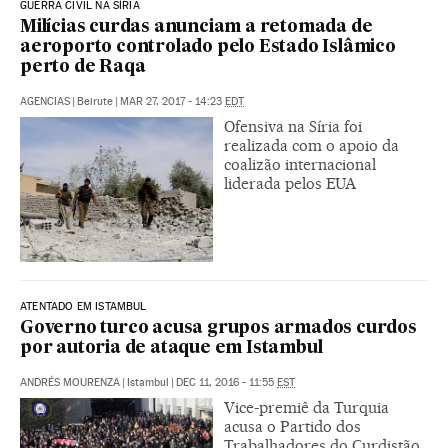
GUERRA CIVIL NA SÍRIA
Milícias curdas anunciam a retomada de
aeroporto controlado pelo Estado Islâmico
perto de Raqa
AGENCIAS
|
Beirute
|
MAR 27, 2017 - 14:23
EDT
Ofensiva na Síria foi
realizada com o apoio da
coalizão internacional
liderada pelos EUA
ATENTADO EM ISTAMBUL
Governo turco acusa grupos armados curdos
por autoria de ataque em Istambul
ANDRÉS MOURENZA
|
Istambul
|
DEC 11, 2016 - 11:55
EST
Vice-premiê da Turquia
acusa o Partido dos
Trabalhadores do Curdistão