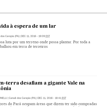
ida à espera de um lar
dos Carajás (PA)
|
DEC 11, 2016 - 19:09
EST
sa luta por um terreno onde possa plantar. Por toda a
abalhou em terra de terceiros
m-terra desafiam a gigante Vale na
ônia
INELLI
|
Canaã dos Carajás (PA)
|
DEC 11, 2016 - 18:41
EST
tores do Pará ocupam áreas que dizem ter sido compradas