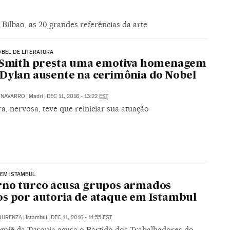
lbao, as 20 grandes referências da arte
BEL DE LITERATURA
i Smith presta uma emotiva homenagem
Dylan ausente na cerimônia do Nobel
 NAVARRO
|
Madri
|
DEC 11, 2016 - 13:22
EST
a, nervosa, teve que reiniciar sua atuação
EM ISTAMBUL
rno turco acusa grupos armados
s por autoria de ataque em Istambul
OURENZA
|
Istambul
|
DEC 11, 2016 - 11:55
EST
emiê da Turquia acusa o Partido dos Trabalhadores do