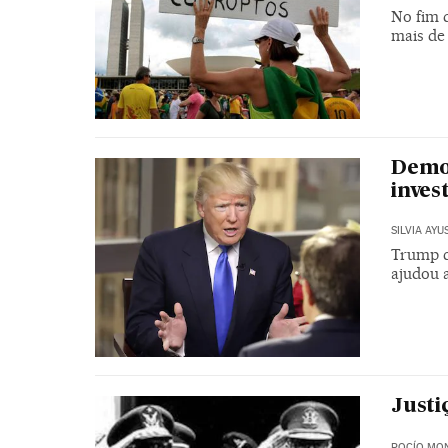
No fim 
mais de 
Demo
inves
SILVIA AYU
Trump cl
ajudou 
Justi
ROCÍO MO