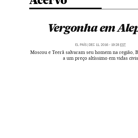
Acervo
Vergonha em Ale
EL PAÍS
|
DEC 11, 2016 - 19:28
EST
Moscou e Teerã salvaram seu homem na região, B
a um preço altíssimo em vidas civi