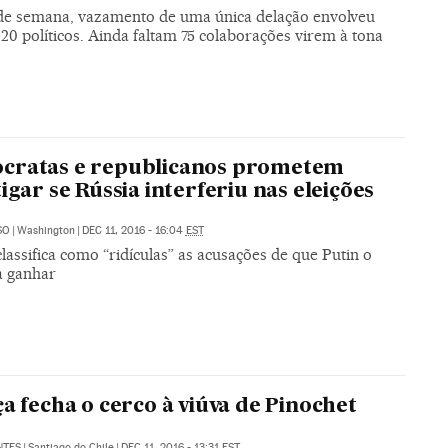
de semana, vazamento de uma única delação envolveu
20 políticos. Ainda faltam 75 colaborações virem à tona
cratas e republicanos prometem
tigar se Rússia interferiu nas eleições
SO
|
Washington
|
DEC 11, 2016 - 16:04
EST
assifica como “ridículas” as acusações de que Putin o
a ganhar
ça fecha o cerco à viúva de Pinochet
NTES
|
Santiago do Chile
|
DEC 11, 2016 - 13:31
EST