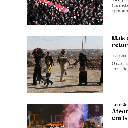
Curdistã
apontam
Mais 
reto
LUCÍA ABE
O czar 
“missões
EXPLOSÃO
Atent
em I