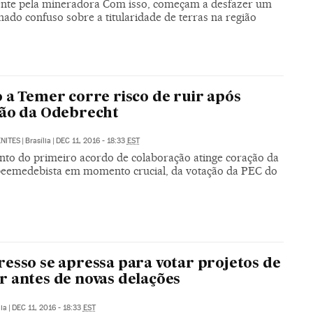
ente pela mineradora Com isso, começam a desfazer um
ado confuso sobre a titularidade de terras na região
 a Temer corre risco de ruir após
ão da Odebrecht
NITES
|
Brasília
|
DEC 11, 2016 - 18:33
EST
to do primeiro acordo de colaboração atinge coração da
peemedebista em momento crucial, da votação da PEC do
esso se apressa para votar projetos de
 antes de novas delações
lia
|
DEC 11, 2016 - 18:33
EST