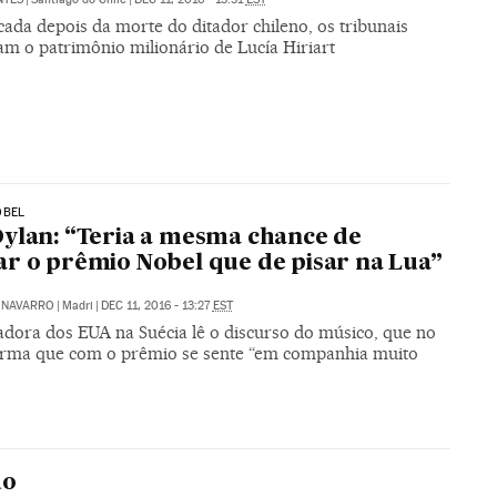
ada depois da morte do ditador chileno, os tribunais
am o patrimônio milionário de Lucía Hiriart
OBEL
ylan: “Teria a mesma chance de
r o prêmio Nobel que de pisar na Lua”
 NAVARRO
|
Madri
|
DEC 11, 2016 - 13:27
EST
dora dos EUA na Suécia lê o discurso do músico, que no
firma que com o prêmio se sente “em companhia muito
do