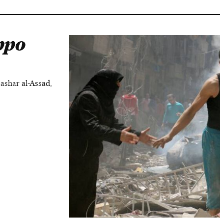
ppo
ashar al-Assad,
s