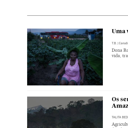
Uma v
T.B.
|
Canaã 
Dona Ro
vida, tr
Os se
Amaz
TALITA BED
Agricul