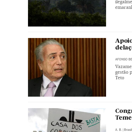
ilegalm
emaranh
Apoio
delaç
AFONSO BE
Vazamen
gestão 
Teto
Congr
Temer
A. B.
|
Brasí