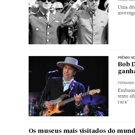
Uma déc
investig
PRÊMIO N
Bob D
ganha
FERNANDO
Embaixa
texto a
rara”
Os museus mais visitados do mun