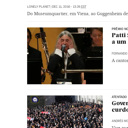
LONELY PLANET
|
DEC 11, 2016 - 13:26
EST
Do Museumquartier, em Viena, ao Guggenheim de Bi
PRÊMIO NO
Patt
a um 
FERNANDO
A cantor
ATENTADO 
Gove
curdo
ANDRÉS M
Vice-pr