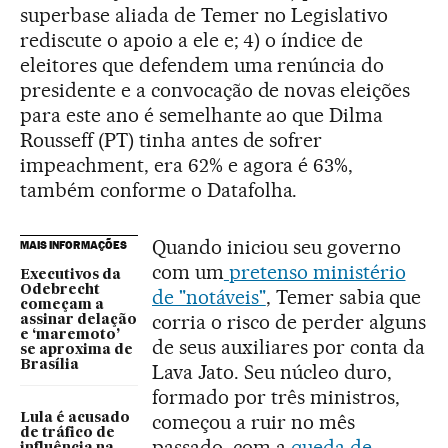
superbase aliada de Temer no Legislativo
rediscute o apoio a ele e; 4) o índice de
eleitores que defendem uma renúncia do
presidente e a convocação de novas eleições
para este ano é semelhante ao que Dilma
Rousseff (PT) tinha antes de sofrer
impeachment, era 62% e agora é 63%,
também conforme o Datafolha.
Quando iniciou seu governo
MAIS INFORMAÇÕES
com um
pretenso ministério
Executivos da
Odebrecht
de "notáveis"
, Temer sabia que
começam a
corria o risco de perder alguns
assinar delação
e ‘maremoto’
de seus auxiliares por conta da
se aproxima de
Brasília
Lava Jato. Seu núcleo duro,
formado por três ministros,
começou a ruir no mês
Lula é acusado
de tráfico de
passado, com a
queda de
influência na