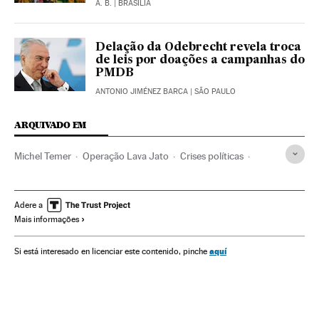
A. B.
| BRASÍLIA
Delação da Odebrecht revela troca
de leis por doações a campanhas do
PMDB
ANTONIO JIMÉNEZ BARCA
| SÃO PAULO
ARQUIVADO EM
Michel Temer
Operação Lava Jato
Crises políticas
Presidente Brasil
Caso Petrobras
Investigação policial
Presidência Brasil
Subornos
Financiamento ilegal
Adere a
Mais informações
Corrupção política
Governo Brasil
Corrupção
Conflitos políticos
Brasil
América do Sul
aquí
Si está interesado en licenciar este contenido, pinche
América Latina
Governo
Força segurança
Delitos
América
Administração Estado
Empresas
Justiça