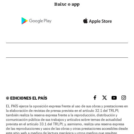
Baixe o app
©
EDICIONES EL PAÍS
EL PAÍS BRASIL EN
EL PAÍS BRASI
EL PAÍS B
EL PA
EL PAÍS ejerce la oposición expresa frente al uso de sus obras y prestaciones en
la elaboración de revistas de prensa prevista en el artículo 32.1 del TRLPI;
también realiza la reserva expresa frente a la reproducción, distribución y
comunicación pública de sus trabajos y artículos sobre temas de actualidad
prevista en el artículo 33.1 del TRLPI; y, asimismo, realiza una reserva expresa
de las reproducciones y usos de las obras y otras prestaciones accesibles desde
este sitio web a medios de lectura mecánica u otros medios que resulten