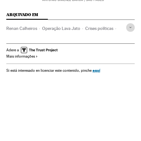
ARQUIVADO EM
Renan Calheiros
Operação Lava Jato
Crises políticas
Caso Petrobras
Investigação policial
Subornos
Financiamento ilegal
Lavagem dinheiro
Adere a
Mais informações
Corrupção política
Caixa dois
Conflitos políticos
Corrupção
Brasil
Partidos políticos
Polícia
aquí
Si está interesado en licenciar este contenido, pinche
Delitos fiscais
América do Sul
América Latina
Força segurança
Delitos
América
Empresas
Política
Justiça
Economia