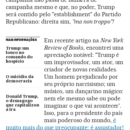
campanha mesmo e que, no poder, Trump
será contido pelo "establishment" do Partido
Republicano: direita sim,
"ma non troppo"!
Em recente artigo na
New York
MAIS INFORMAÇÕES
Review of Books
, encontrei uma
Trump: um
louco no
apreciação notável: "Trump é
comando do
um improvisador, um ator, um
hospício
criador de novas realidades.
Um homem prejudicado por
O suicídio da
democracia
seu próprio narcisismo; um
músico, um dançarino mágico:
Donald Trump,
nem ele mesmo sabe ou pode
o demagogo
imaginar o que vai acontecer'.
que capitalizou
a ira
Isso, para o presidente do país
mais poderoso do mundo,
é
muito mais do que preocupante: é assustador!