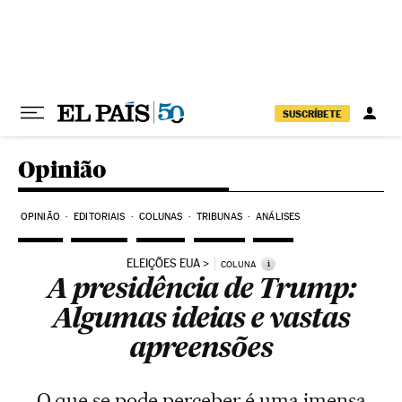
Pular para o conteúdo
SUSCRÍBETE
Opinião
OPINIÃO
EDITORIAIS
COLUNAS
TRIBUNAS
ANÁLISES
ELEIÇÕES EUA
i
COLUNA
A presidência de Trump:
Algumas ideias e vastas
apreensões
O que se pode perceber é uma imensa