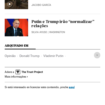
JACOBO GARCÍA
Putin e Trump irão “normalizar”
relações
SILVIA AYUSO
| WASHINGTON
ARQUIVADO EM
Opinião
Donald Trump
Vladimir Putin
Eleições EUA 2016
Eleições EUA
Eleições presidenciais
Estados Unidos
Eleições
América do Norte
Adere a
Mais informações
Política exterior
América
Política
Relações exteriores
aquí
Si está interesado en licenciar este contenido, pinche