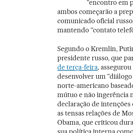
“encontro em p
ambos começarão a prep
comunicado oficial russo.
mantendo “contato telefô
Segundo o Kremlin, Puti
presidente russo, que pa
de terça-feira
, assegurou
desenvolver um “diálogo
norte-americano baseado 
mútuo e não ingerência n
declaração de intenções 
as tensas relações de M
Obama, que criticou dur
sua política interna como