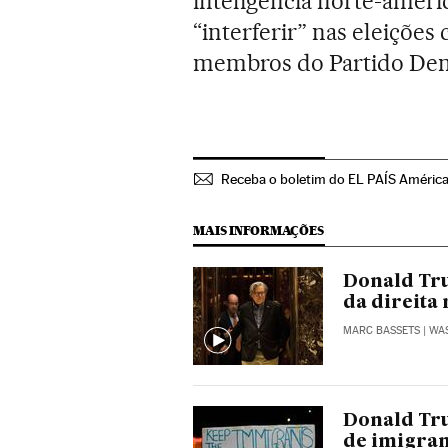
inteligência norte-amer
“interferir” nas eleições
membros do Partido Dem
Receba o boletim do EL PAÍS Améric
MAIS INFORMAÇÕES
Donald Tru
da direita 
MARC BASSETS
| WA
Donald Tru
de imigran