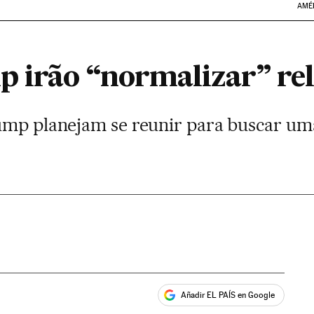
AMÉ
p irão “normalizar” re
ump planejam se reunir para buscar um
Añadir EL PAÍS en Google
ales