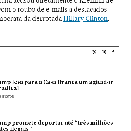
icana acusou diretamente o Kremlin de
 com o roubo de e-mails a destacados
ocrata da derrotada
Hillary Clinton
.
a
Internacional El Pa
Internacional
Internac
mp leva para a Casa Branca um agitador
radical
SHINGTON
mp promete deportar até “três milhões
tes ilegais”