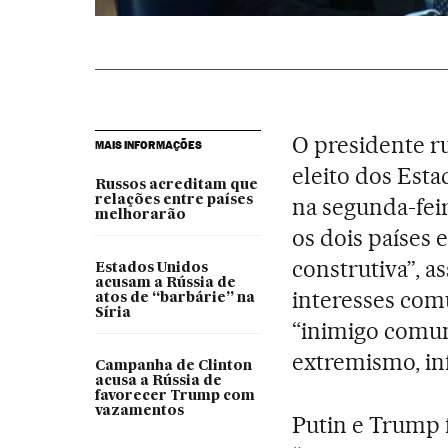
O presidente r
MAIS INFORMAÇÕES
eleito dos Est
Russos acreditam que
relações entre países
na segunda-feir
melhorarão
os dois países
construtiva”, 
Estados Unidos
acusam a Rússia de
interesses com
atos de “barbárie” na
Síria
“inimigo comum
extremismo, in
Campanha de Clinton
acusa a Rússia de
favorecer Trump com
vazamentos
Putin e Trump 