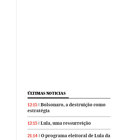
ÚLTIMAS NOTICIAS
Bolsonaro, a destruição como
12:15
estratégia
Lula, uma ressurreição
12:15
O programa eleitoral de Lula da
21:14