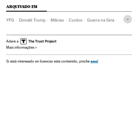
ARQUIVADO EM
YPG
Donald Trump
Milícias
Curdos
Guerra na Síria
Turquia
Primavera árabe
Guerra civil
Protestos sociais
Balcãs
Revoluções
Mal-estar social
Adere a
Mais informações
Combatentes
Europa Sul
Rússia
Oriente médio
Ásia
Etnias
Conflitos políticos
Europa Leste
Europa
aquí
Si está interesado en licenciar este contenido, pinche
Guerra
Problemas sociais
Conflictos armados
Sociedade