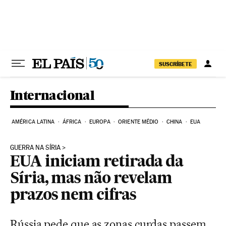
Pular para o conteúdo
SUSCRÍBETE
Internacional
AMÉRICA LATINA
ÁFRICA
EUROPA
ORIENTE MÉDIO
CHINA
EUA
GUERRA NA SÍRIA
EUA iniciam retirada da
Síria, mas não revelam
prazos nem cifras
Rússia pede que as zonas curdas passem