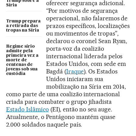
Trump sobre a
oferecer segurança adicional.
Síria
“Por motivos de segurança
operacional, não falaremos de
Trump prepara
prazos específicos, localizações
a retirada das
tropas na Síria
ou movimentos de tropas”,
declarou o coronel Sean Ryan,
Regime sírio
porta-voz da coalizão
admite pela
internacional liderada pelos
primeira vez a
morte de
Estados Unidos, com sede em
centenas de
jovens sob sua
Bagdá (
Iraque
). Os Estados
custódia
Unidos iniciaram sua
mobilização na Síria em 2014,
como parte de uma coalizão internacional
criada para combater o grupo jihadista
Estado Islâmico
(EI), então no seu auge.
Atualmente, o Pentágono mantém quase
2.000 soldados naquele país.