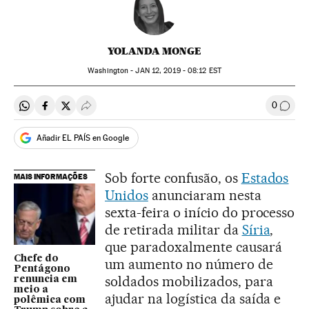
YOLANDA MONGE
Washington -
JAN
12, 2019 - 08:12
EST
0
Compartir en Whatsapp
Compartir en Facebook
Compartir en Twitter
Desplegar Redes Sociales
Comen
Añadir EL PAÍS en Google
Sob forte confusão, os
Estados
MAIS INFORMAÇÕES
Unidos
anunciaram nesta
sexta-feira o início do processo
de retirada militar da
Síria
,
que paradoxalmente causará
Chefe do
um aumento no número de
Pentágono
soldados mobilizados, para
renuncia em
meio a
ajudar na logística da saída e
polêmica com