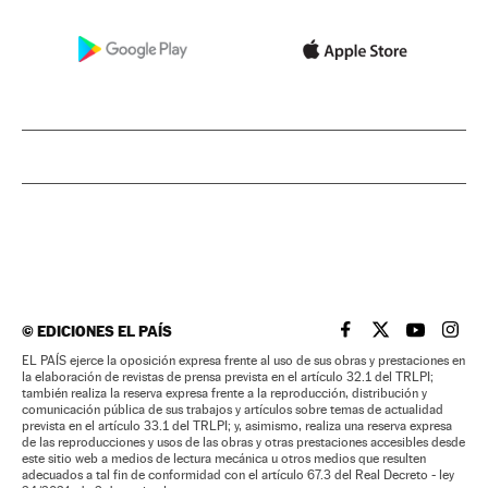
©
EDICIONES EL PAÍS
EL PAÍS BRASIL EN
EL PAÍS BRASI
EL PAÍS B
EL PA
EL PAÍS ejerce la oposición expresa frente al uso de sus obras y prestaciones en
la elaboración de revistas de prensa prevista en el artículo 32.1 del TRLPI;
también realiza la reserva expresa frente a la reproducción, distribución y
comunicación pública de sus trabajos y artículos sobre temas de actualidad
prevista en el artículo 33.1 del TRLPI; y, asimismo, realiza una reserva expresa
de las reproducciones y usos de las obras y otras prestaciones accesibles desde
este sitio web a medios de lectura mecánica u otros medios que resulten
adecuados a tal fin de conformidad con el artículo 67.3 del Real Decreto - ley