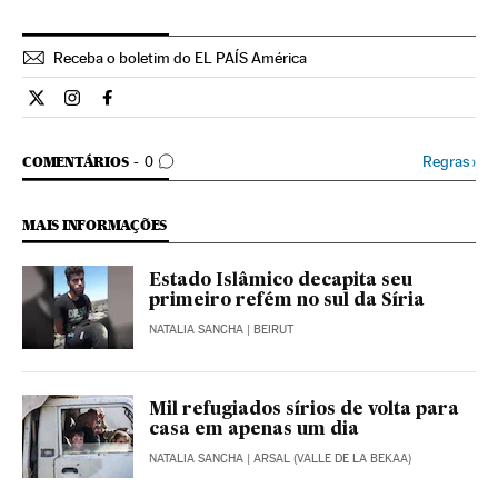
Receba o boletim do EL PAÍS América
Internacional El País Brasil en Twitter
Internacional El País Brasil en Instagram
Internacional El País Brasil en Facebook
COMENTÁRIOS
Regras
›
COMENTÁRIOS
0
MAIS INFORMAÇÕES
Estado Islâmico decapita seu
primeiro refém no sul da Síria
NATALIA SANCHA
| BEIRUT
Mil refugiados sírios de volta para
casa em apenas um dia
NATALIA SANCHA
| ARSAL (VALLE DE LA BEKAA)