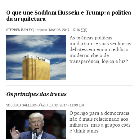
O que une Saddam Hussein e Trump: a política
da arquitetura
STEPHEN BAYLEY
|
Londres
|
MAY 26, 2017 - 17:16
EDT
As práticas políticas
mudariam se suas senhorias
debatessem em um edifício
moderno cheio de
transparência, lógica e luz?
Os príncipes das trevas
SOLEDAD GALLEGO-DÍAZ
|
FEB 02, 2017 - 11:09
EST
O perigo para a democracia
não é mais relacionado aos
militares, mas a grupos civis
e ‘think tanks’