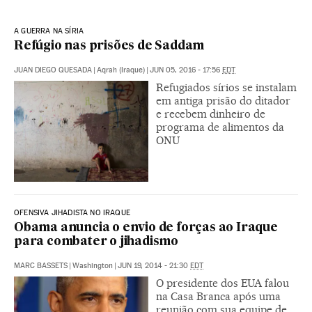
A GUERRA NA SÍRIA
Refúgio nas prisões de Saddam
JUAN DIEGO QUESADA
|
Aqrah (Iraque)
|
JUN 05, 2016 - 17:56
EDT
Refugiados sírios se instalam
em antiga prisão do ditador
e recebem dinheiro de
programa de alimentos da
ONU
OFENSIVA JIHADISTA NO IRAQUE
Obama anuncia o envio de forças ao Iraque
para combater o jihadismo
MARC BASSETS
|
Washington
|
JUN 19, 2014 - 21:30
EDT
O presidente dos EUA falou
na Casa Branca após uma
reunião com sua equipe de