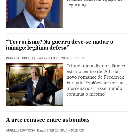
segurança
“Terrorismo? Na guerra deve-se matar o
inimigo: legítima defesa”
PATRICIA TUBELLA
|
Londres
|
FEB 26, 2014 - 06:51
EST
O fundamentalismo islâmico
está no centro de 'A Lista',
novo romance de Frederick
Forsyth “Espiões, terroristas,
mercenários... esse mundo
continua o mesmo”
A arte renasce entre as bombas
ÁNGELES ESPINOSA
|
Bagdá
|
FEB 23, 2014 - 10:27
EST