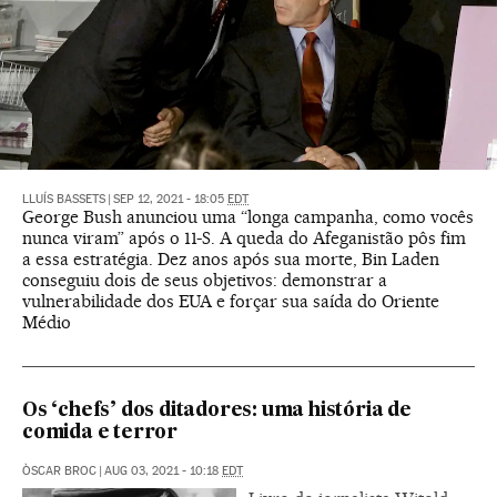
LLUÍS BASSETS
|
SEP 12, 2021 - 18:05
EDT
George Bush anunciou uma “longa campanha, como vocês
nunca viram” após o 11-S. A queda do Afeganistão pôs fim
a essa estratégia. Dez anos após sua morte, Bin Laden
conseguiu dois de seus objetivos: demonstrar a
vulnerabilidade dos EUA e forçar sua saída do Oriente
Médio
Os ‘chefs’ dos ditadores: uma história de
comida e terror
ÒSCAR BROC
|
AUG 03, 2021 - 10:18
EDT