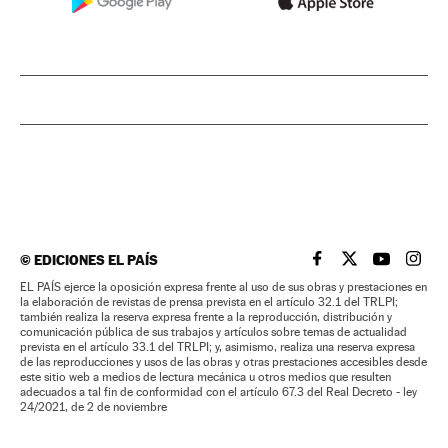
©
EDICIONES EL PAÍS
EL PAÍS BRASIL EN
EL PAÍS BRASI
EL PAÍS B
EL PA
EL PAÍS ejerce la oposición expresa frente al uso de sus obras y prestaciones en
la elaboración de revistas de prensa prevista en el artículo 32.1 del TRLPI;
también realiza la reserva expresa frente a la reproducción, distribución y
comunicación pública de sus trabajos y artículos sobre temas de actualidad
prevista en el artículo 33.1 del TRLPI; y, asimismo, realiza una reserva expresa
de las reproducciones y usos de las obras y otras prestaciones accesibles desde
este sitio web a medios de lectura mecánica u otros medios que resulten
adecuados a tal fin de conformidad con el artículo 67.3 del Real Decreto - ley
24/2021, de 2 de noviembre