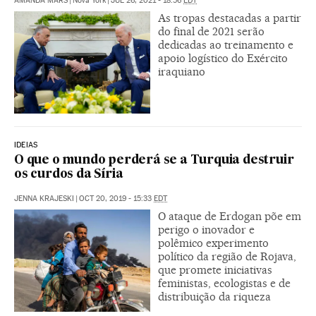
AMANDA MARS
|
Nova York
|
JUL 26, 2021 - 18:56
EDT
As tropas destacadas a partir
do final de 2021 serão
dedicadas ao treinamento e
apoio logístico do Exército
iraquiano
IDEIAS
O que o mundo perderá se a Turquia destruir
os curdos da Síria
JENNA KRAJESKI
|
OCT 20, 2019 - 15:33
EDT
O ataque de Erdogan põe em
perigo o inovador e
polêmico experimento
político da região de Rojava,
que promete iniciativas
feministas, ecologistas e de
distribuição da riqueza