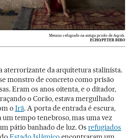
Menino refugiado na antiga prisão de Aqrah.
ECHO/PETER BIRO
 aterrorizante da arquitetura stalinista.
se monstro de concreto como prisão
as. Eram os anos oitenta, e o ditador,
braçando o Corão, estava mergulhado
com o
Irã
. A porta de entrada é escura,
a um tempo tenebroso, mas uma vez
um pátio banhado de luz. Os
refugiados
 do
Estado Islâmico
encontraram um