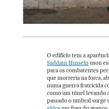
O edifício tem a aparência
Saddam Hussein
usou es
para os combatentes pers
que morreria na forca, a
numa guerra fratricida 
como um túnel levando 
passado o umbral surge 
sírios
em fuga do avanço