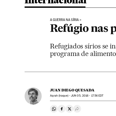
Internacional
A GUERRA NA SÍRIA
Refúgio nas 
Refugiados sírios se i
programa de aliment
JUAN DIEGO QUESADA
Aqrah (Iraque) -
JUN
05, 2016 - 17:56
EDT
Compartir en Whatsapp
Compartir en Facebook
Compartir en Twitter
Desplegar Redes Soci