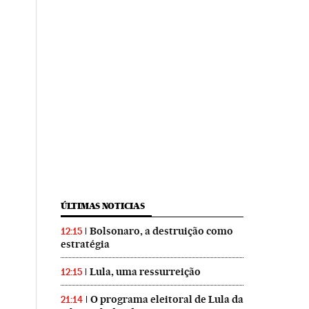
ÚLTIMAS NOTICIAS
Bolsonaro, a destruição como
12:15
estratégia
Lula, uma ressurreição
12:15
O programa eleitoral de Lula da
21:14