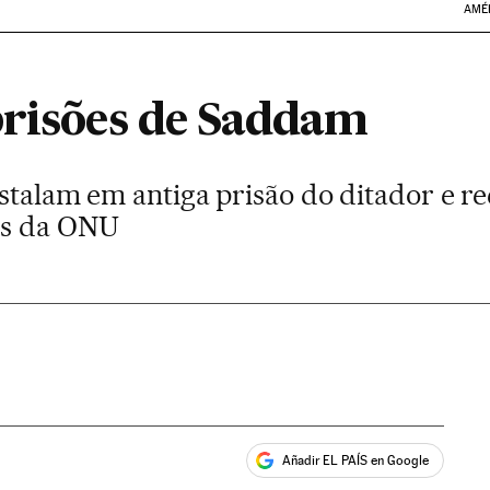
AMÉ
prisões de Saddam
nstalam em antiga prisão do ditador e 
os da ONU
Añadir EL PAÍS en Google
ales