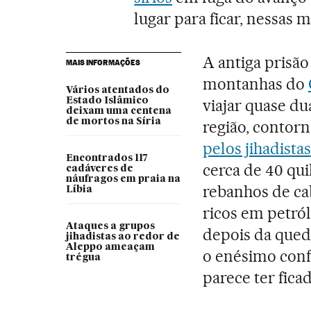
lugar para ficar, nessas 
A antiga prisão
MAIS INFORMAÇÕES
montanhas do
Vários atentados do
Estado Islâmico
viajar quase dua
deixam uma centena
de mortos na Síria
região, contor
pelos jihadistas
Encontrados 117
cerca de 40 qui
cadáveres de
náufragos em praia na
rebanhos de cab
Líbia
ricos em petró
Ataques a grupos
depois da qued
jihadistas ao redor de
Aleppo ameaçam
o enésimo confl
trégua
parece ter fica