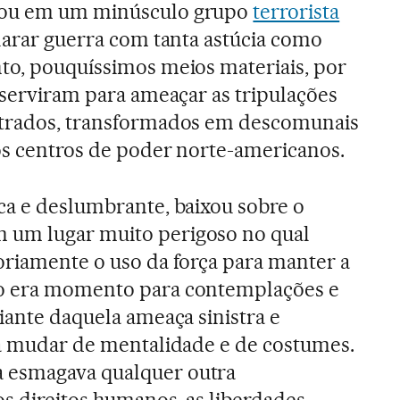
çou em um minúsculo grupo
terrorista
clarar guerra com tanta astúcia como
to, pouquíssimos meios materiais, por
e serviram para ameaçar as tripulações
strados, transformados em descomunais
os centros de poder norte-americanos.
ca e deslumbrante, baixou sobre o
 um lugar muito perigoso no qual
oriamente o uso da força para manter a
ão era momento para contemplações e
iante daquela ameaça sinistra e
 a mudar de mentalidade e de costumes.
 esmagava qualquer outra
os direitos humanos, as liberdades