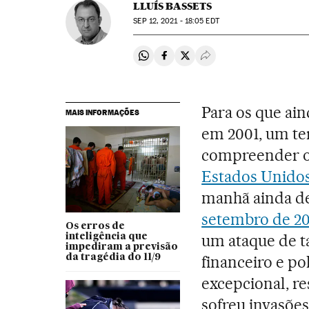
LLUÍS BASSETS
SEP
12, 2021 - 18:05
EDT
Compartir en Whatsapp
Compartir en Facebook
Compartir en Twitter
Desplegar Redes Soci
Para os que ai
MAIS INFORMAÇÕES
em 2001, um te
compreender o 
Estados Unido
manhã ainda de
setembro de 20
Os erros de
um ataque de t
inteligência que
impediram a previsão
da tragédia do 11/9
financeiro e po
excepcional, r
sofreu invasões