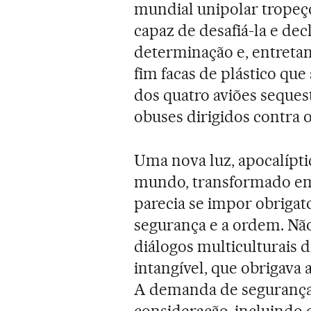
mundial unipolar trope
capaz de desafiá-la e de
determinação e, entretan
fim facas de plástico qu
dos quatro aviões seque
obuses dirigidos contra 
Uma nova luz, apocalípti
mundo, transformado em
parecia se impor obrigat
segurança e a ordem. N
diálogos multiculturais d
intangível, que obrigava
A demanda de segurança
consideração, incluindo 