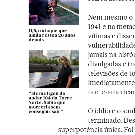
Nem mesmo o a
1941 e na metad
11/9, o ataque que
vítimas e disse
ainda ressoa 20 anos
depois
vulnerabilidad
jamais na histó
divulgadas e t
televisões de 
imediatamente 
norte-american
“Ele me ligou do
andar 104 da Torre
Norte. Sabia que
morreria sem
O idílio e o so
conseguir sair”
terminado. Des
superpotência única. Fo