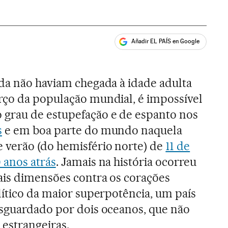
Añadir EL PAÍS en Google
ales
nda não haviam chegada à idade adulta
rço da população mundial, é impossível
grau de estupefação e de espanto nos
s
e em boa parte do mundo naquela
 verão (do hemisfério norte) de
11 de
 anos atrás
. Jamais na história ocorreu
ais dimensões contra os corações
lítico da maior superpotência, um país
esguardado por dois oceanos, que não
 estrangeiras.