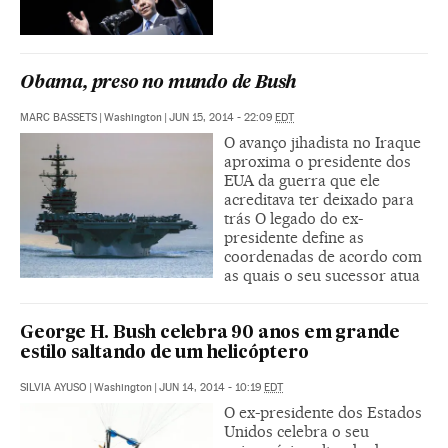
Obama, preso no mundo de Bush
MARC BASSETS
|
Washington
|
JUN 15, 2014 - 22:09
EDT
O avanço jihadista no Iraque
aproxima o presidente dos
EUA da guerra que ele
acreditava ter deixado para
trás O legado do ex-
presidente define as
coordenadas de acordo com
as quais o seu sucessor atua
George H. Bush celebra 90 anos em grande
estilo saltando de um helicóptero
SILVIA AYUSO
|
Washington
|
JUN 14, 2014 - 10:19
EDT
O ex-presidente dos Estados
Unidos celebra o seu