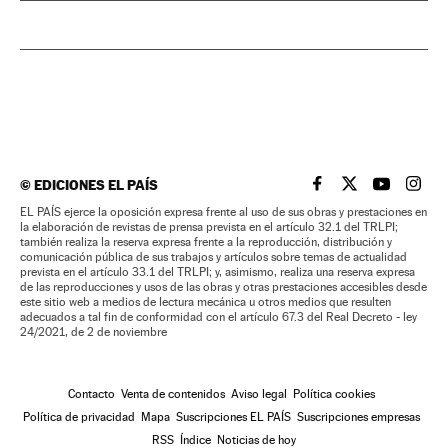
©
EDICIONES EL PAÍS
EL PAÍS BRASIL EN
EL PAÍS BRASI
EL PAÍS B
EL PA
EL PAÍS ejerce la oposición expresa frente al uso de sus obras y prestaciones en
la elaboración de revistas de prensa prevista en el artículo 32.1 del TRLPI;
también realiza la reserva expresa frente a la reproducción, distribución y
comunicación pública de sus trabajos y artículos sobre temas de actualidad
prevista en el artículo 33.1 del TRLPI; y, asimismo, realiza una reserva expresa
de las reproducciones y usos de las obras y otras prestaciones accesibles desde
este sitio web a medios de lectura mecánica u otros medios que resulten
adecuados a tal fin de conformidad con el artículo 67.3 del Real Decreto - ley
24/2021, de 2 de noviembre
Contacto
Venta de contenidos
Aviso legal
Política cookies
Política de privacidad
Mapa
Suscripciones EL PAÍS
Suscripciones empresas
RSS
Índice
Noticias de hoy