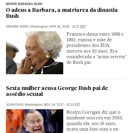
MORRE BARBARA BUSH
O adeus a Barbara, a matriarca da dinastia
Bush
AMANDA MARS
|
Washington
|
APR 18, 2018 - 11:12
EDT
Primeira-dama entre 1989 e
1993, esposa e mãe de
presidentes dos EUA,
morreu aos 92 anos. Era
considerada a “arma secreta”
de Bush pai
Sexta mulher acusa George Bush pai de
assédio sexual
JOAN FAUS
|
Washington
|
NOV 14, 2017 - 12:13
EST
Roslyn Corrigan diz que o
incidente ocorreu em 2003,
quando ela, aos 16 anos,
tirava uma foto com o ex-