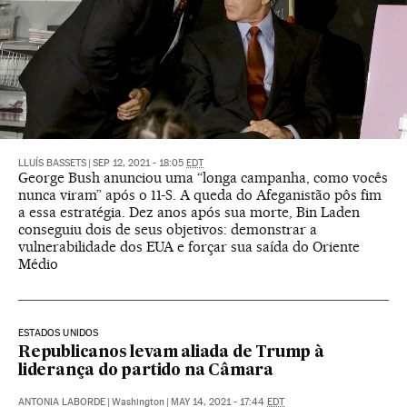
LLUÍS BASSETS
|
SEP 12, 2021 - 18:05
EDT
George Bush anunciou uma “longa campanha, como vocês
nunca viram” após o 11-S. A queda do Afeganistão pôs fim
a essa estratégia. Dez anos após sua morte, Bin Laden
conseguiu dois de seus objetivos: demonstrar a
vulnerabilidade dos EUA e forçar sua saída do Oriente
Médio
ESTADOS UNIDOS
Republicanos levam aliada de Trump à
liderança do partido na Câmara
ANTONIA LABORDE
|
Washington
|
MAY 14, 2021 - 17:44
EDT