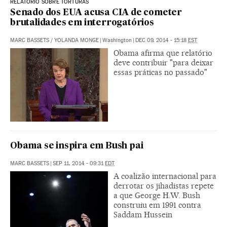
RELATÓRIO SOBRE TORTURAS
Senado dos EUA acusa CIA de cometer
brutalidades em interrogatórios
MARC BASSETS
/
YOLANDA MONGE
|
Washington
|
DEC 09, 2014 - 15:18
EST
Obama afirma que relatório
deve contribuir "para deixar
essas práticas no passado"
Obama se inspira em Bush pai
MARC BASSETS
|
SEP 11, 2014 - 09:31
EDT
A coalizão internacional para
derrotar os jihadistas repete
a que George H.W. Bush
construiu em 1991 contra
Saddam Hussein