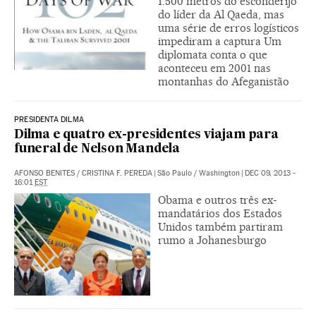
1.500 metros do esconderijo
do líder da Al Qaeda, mas
uma série de erros logísticos
impediram a captura Um
diplomata conta o que
aconteceu em 2001 nas
montanhas do Afeganistão
PRESIDENTA DILMA
Dilma e quatro ex-presidentes viajam para
funeral de Nelson Mandela
AFONSO BENITES
/
CRISTINA F. PEREDA
|
São Paulo / Washington
|
DEC 09, 2013 -
16:01
EST
Obama e outros três ex-
mandatários dos Estados
Unidos também partiram
rumo a Johanesburgo