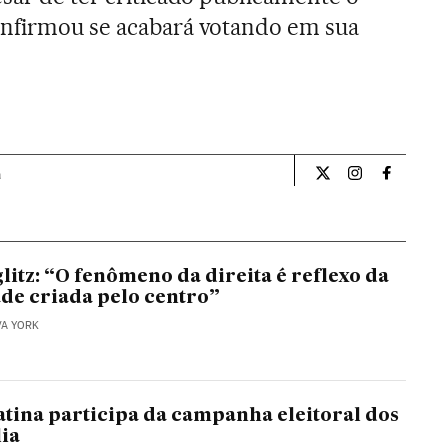
onfirmou se acabará votando em sua
a
Internacional El Pa
Internacional
Internac
litz: “O fenômeno da direita é reflexo da
de criada pelo centro”
VA YORK
tina participa da campanha eleitoral dos
lia