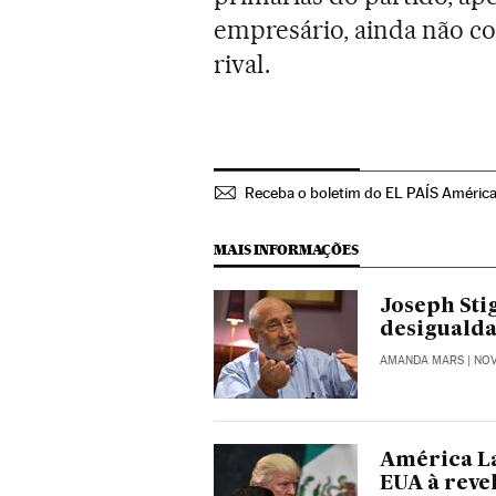
empresário, ainda não c
rival.
Receba o boletim do EL PAÍS Améric
MAIS INFORMAÇÕES
Joseph Stig
desigualda
AMANDA MARS
| NO
América La
EUA à reve