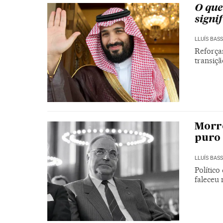
O que
signif
LLUÍS BAS
Reforçar
transiç
Morre
puro 
LLUÍS BAS
Polític
faleceu