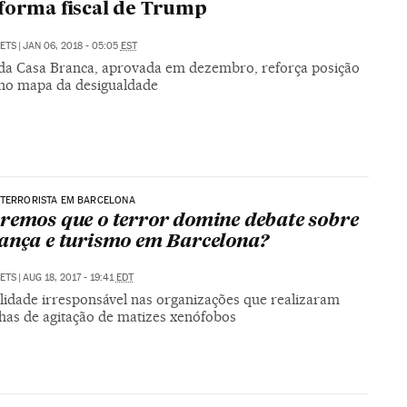
forma fiscal de Trump
SETS
|
JAN 06, 2018 - 05:05
EST
a da Casa Branca, aprovada em dezembro, reforça posição
 no mapa da desigualdade
 TERRORISTA EM BARCELONA
remos que o terror domine debate sobre
ança e turismo em Barcelona?
SETS
|
AUG 18, 2017 - 19:41
EDT
olidade irresponsável nas organizações que realizaram
as de agitação de matizes xenófobos