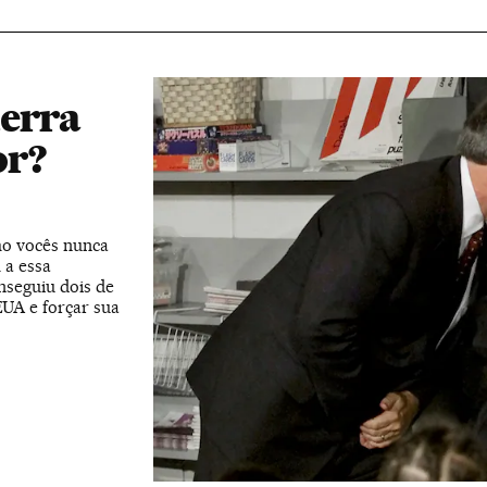
uerra
or?
o vocês nunca
 a essa
nseguiu dois de
EUA e forçar sua