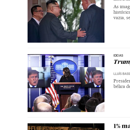
As imag
históric
vazia, 
IDEIAS
Trump
LLUÍS BAS
Presiden
bélica d
1% ma