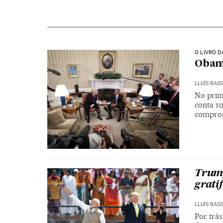
O LIVRO D
Obam
LLUÍS BAS
No prim
conta su
comprom
Trump
grati
LLUÍS BAS
Por trás