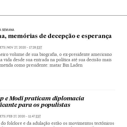
A SEMANA
a, memórias de decepção e esperança
SETS
|
NOV 27, 2020 - 17:28
EST
eiro volume de sua biografia, o ex-presidente americano
a vida desde sua entrada na política até sua decisão mais
etida como presidente: matar Bin Laden
 e Modi praticam diplomacia
ficante para os populistas
SETS
|
FEB 27, 2020 - 11:47
EST
 do folclore e da adulação estão os movimentos tectônicos