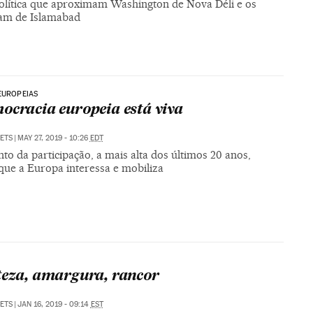
olítica que aproximam Washington de Nova Déli e os
iam de Islamabad
EUROPEIAS
ocracia europeia está viva
SETS
|
MAY 27, 2019 - 10:26
EDT
o da participação, a mais alta dos últimos 20 anos,
que a Europa interessa e mobiliza
teza, amargura, rancor
SETS
|
JAN 16, 2019 - 09:14
EST