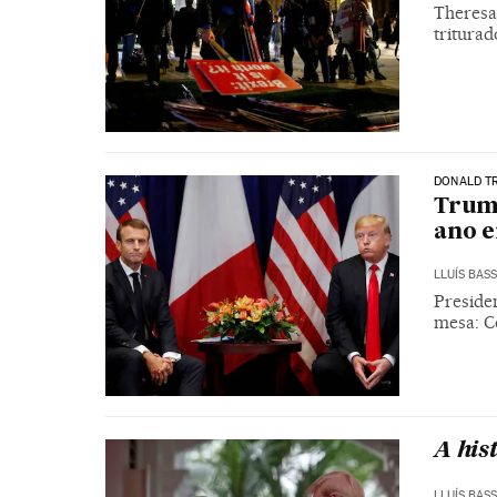
Theresa
triturad
DONALD T
Trump
ano e
LLUÍS BAS
Presiden
mesa: C
A his
LLUÍS BAS