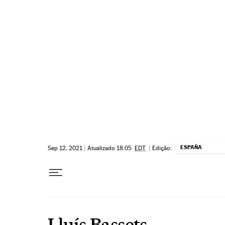
Pular para o conteúdo
ESPAÑA
Sep 12, 2021
|
Atualizado 18:05
EDT
|
Edição:
Lluís Bassets