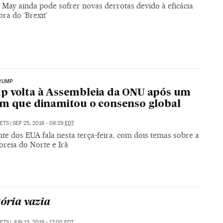
 May ainda pode sofrer novas derrotas devido à eficácia
ora do ‘Brexit’
RUMP
 volta à Assembleia da ONU após um
m que dinamitou o consenso global
SETS
|
SEP 25, 2018 - 08:29
EDT
te dos EUA fala nesta terça-feira, com dois temas sobre a
oreia do Norte e Irã
tória vazia
SETS
|
JUN 13, 2018 - 17:00
EDT