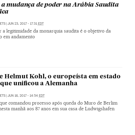
 a mudança de poder na Arábia Saudita
ica
SETS
|
JUN 23, 2017 - 17:31
EDT
 a legitimidade da monarquia saudita é o objetivo da
ão em andamento
 Helmut Kohl, o europeísta em estado
que unificou a Alemanha
SETS
|
JUN 16, 2017 - 14:54
EDT
o que comandou processo após queda do Muro de Berlim
 nesta manhã aos 87 anos em sua casa de Ludwigshafen