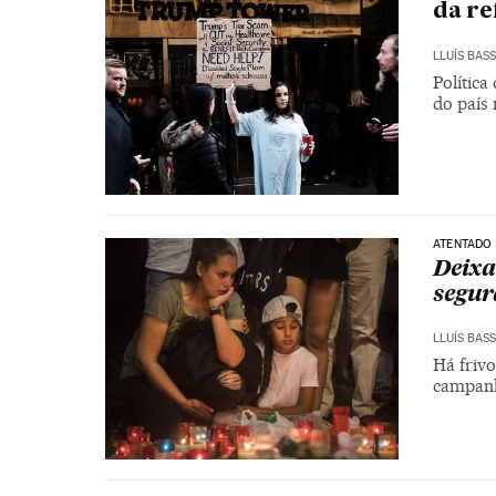
da re
LLUÍS BAS
Polític
do país
ATENTADO
Deixa
segur
LLUÍS BAS
Há friv
campanh