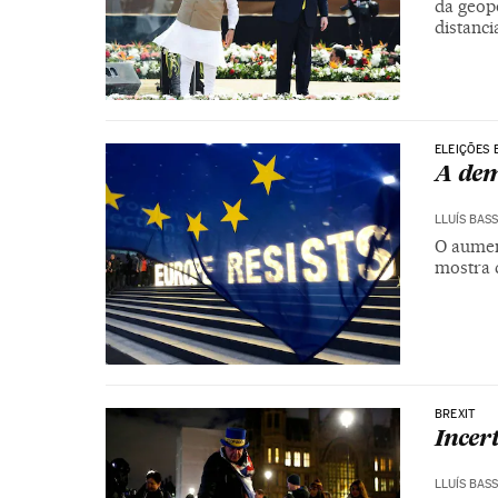
da geop
distanc
ELEIÇÕES 
A dem
LLUÍS BAS
O aument
mostra 
BREXIT
Incer
LLUÍS BAS