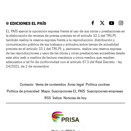
©
EDICIONES EL PAÍS
EL PAÍS BRASIL EN
EL PAÍS BRASI
EL PAÍS B
EL PA
EL PAÍS ejerce la oposición expresa frente al uso de sus obras y prestaciones en
la elaboración de revistas de prensa prevista en el artículo 32.1 del TRLPI;
también realiza la reserva expresa frente a la reproducción, distribución y
comunicación pública de sus trabajos y artículos sobre temas de actualidad
prevista en el artículo 33.1 del TRLPI; y, asimismo, realiza una reserva expresa
de las reproducciones y usos de las obras y otras prestaciones accesibles desde
este sitio web a medios de lectura mecánica u otros medios que resulten
adecuados a tal fin de conformidad con el artículo 67.3 del Real Decreto - ley
24/2021, de 2 de noviembre
Contacto
Venta de contenidos
Aviso legal
Política cookies
Política de privacidad
Mapa
Suscripciones EL PAÍS
Suscripciones empresas
RSS
Índice
Noticias de hoy