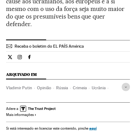
cause aos ucranianos, aos europeus e a si
mesmo com o uso da força seja muito maior
do que os presumíveis bens que quer
defender.
Receba o boletim do EL PAÍS América
Internacional El País Brasil en Twitter
Internacional El País Brasil en Instagram
Internacional El País Brasil en Facebook
ARQUIVADO EM
Vladimir Putin
Opinião
Rússia
Crimeia
Ucrânia
Europa Leste
Estados Unidos
América do Norte
Europa
América
Washington D.C.
Adere a
Mais informações
aquí
Si está interesado en licenciar este contenido, pinche