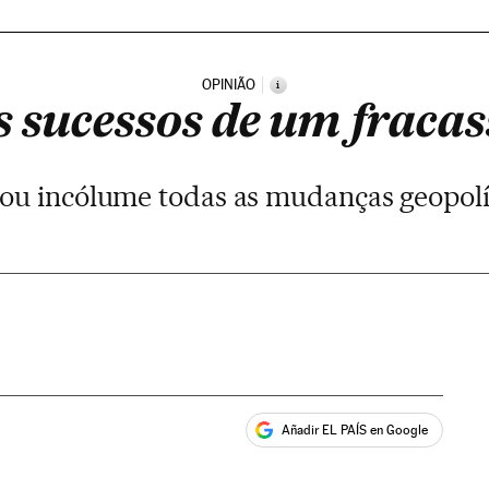
OPINIÃO
i
s sucessos de um fracas
sou incólume todas as mudanças geopolí
Añadir EL PAÍS en Google
ales