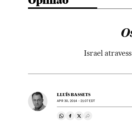
Opinião
O
Israel atraves
LLUÍS BASSETS
APR
30, 2014 - 21:07
EDT
Compartir en Whatsapp
Compartir en Facebook
Compartir en Twitter
Desplegar Redes Soci