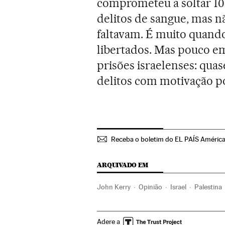
comprometeu a soltar 10
delitos de sangue, mas nã
faltavam. É muito quando
libertados. Mas pouco em
prisões israelenses: qua
delitos com motivação polí
Receba o boletim do EL PAÍS Améric
ARQUIVADO EM
John Kerry
Opinião
Israel
Palestina
América
Oriente médio
Adere a