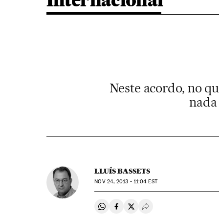
Internacional
Neste acordo, no q
nada 
LLUÍS BASSETS
NOV
24, 2013 - 11:04
EST
Compartir en Whatsapp
Compartir en Facebook
Compartir en Twitter
Desplegar Redes Soci