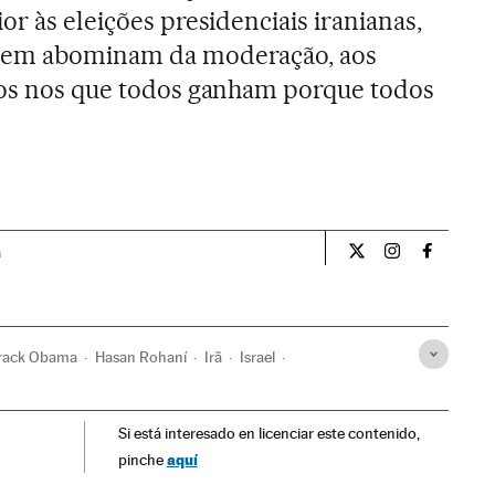
or às eleições presidenciais iranianas,
quem abominam da moderação, aos
ctos nos que todos ganham porque todos
a
Internacional El Pa
Internacional
Internac
rack Obama
Hasan Rohaní
Irã
Israel
Tratados desarmamento
Energia nuclear
Si está interesado en licenciar este contenido,
Estados Unidos
Ásia
América do Norte
aquí
pinche
Armas nucleares
Armamento
Defesa