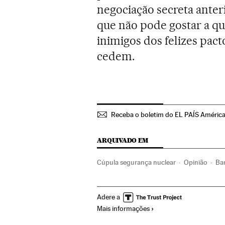
negociação secreta anteri
que não pode gostar a 
inimigos dos felizes pa
cedem.
Receba o boletim do EL PAÍS Améric
ARQUIVADO EM
Cúpula segurança nuclear
Opinião
Ba
Tratado nuclear
Cúpulas internacionais
Adere a
Relações internacionais
Oriente médio
Mais informações
Relações exteriores
América
Energia