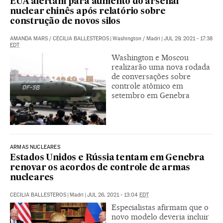
EUA alertam para aumento do arsenal
nuclear chinês após relatório sobre
construção de novos silos
AMANDA MARS
/
CECILIA BALLESTEROS
|
Washington / Madri
|
JUL 29, 2021 - 17:38
EDT
Washington e Moscou
realizarão uma nova rodada
de conversações sobre
controle atômico em
setembro em Genebra
ARMAS NUCLEARES
Estados Unidos e Rússia tentam em Genebra
renovar os acordos de controle de armas
nucleares
CECILIA BALLESTEROS
|
Madri
|
JUL 26, 2021 - 13:04
EDT
Especialistas afirmam que o
novo modelo deveria incluir