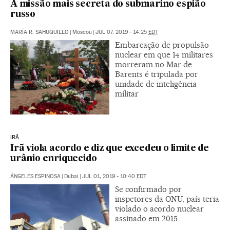
A missão mais secreta do submarino espião
russo
MARÍA R. SAHUQUILLO
|
Moscou
|
JUL 07, 2019 - 14:25
EDT
Embarcação de propulsão
nuclear em que 14 militares
morreram no Mar de
Barents é tripulada por
unidade de inteligência
militar
IRÃ
Irã viola acordo e diz que excedeu o limite de
urânio enriquecido
ÁNGELES ESPINOSA
|
Dubai
|
JUL 01, 2019 - 10:40
EDT
Se confirmado por
inspetores da ONU, país teria
violado o acordo nuclear
assinado em 2015