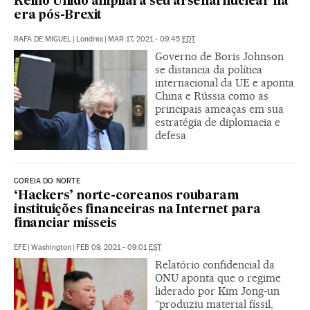
Reino Unido ampliará seu arsenal nuclear na
era pós-Brexit
RAFA DE MIGUEL
|
Londres
|
MAR 17, 2021 - 09:45
EDT
Governo de Boris Johnson
se distancia da política
internacional da UE e aponta
China e Rússia como as
principais ameaças em sua
estratégia de diplomacia e
defesa
COREIA DO NORTE
‘Hackers’ norte-coreanos roubaram
instituições financeiras na Internet para
financiar mísseis
EFE
|
Washington
|
FEB 09, 2021 - 09:01
EST
Relatório confidencial da
ONU aponta que o regime
liderado por Kim Jong-un
“produziu material físsil,