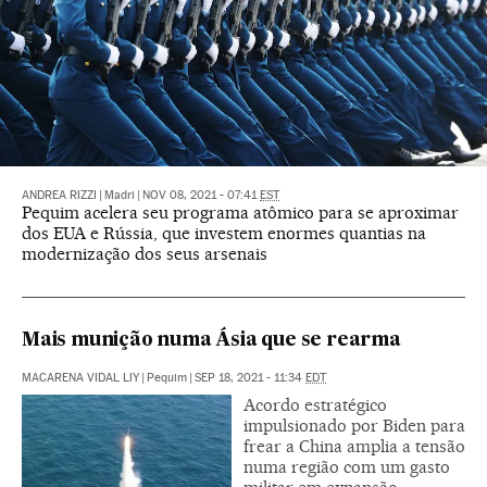
ANDREA RIZZI
|
Madri
|
NOV 08, 2021 - 07:41
EST
Pequim acelera seu programa atômico para se aproximar
dos EUA e Rússia, que investem enormes quantias na
modernização dos seus arsenais
Mais munição numa Ásia que se rearma
MACARENA VIDAL LIY
|
Pequim
|
SEP 18, 2021 - 11:34
EDT
Acordo estratégico
impulsionado por Biden para
frear a China amplia a tensão
numa região com um gasto