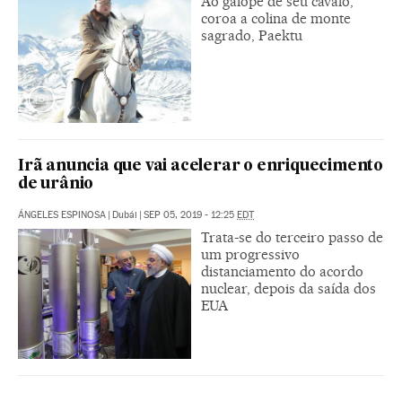
Ao galope de seu cavalo,
coroa a colina de monte
sagrado, Paektu
Irã anuncia que vai acelerar o enriquecimento
de urânio
ÁNGELES ESPINOSA
|
Dubái
|
SEP 05, 2019 - 12:25
EDT
Trata-se do terceiro passo de
um progressivo
distanciamento do acordo
nuclear, depois da saída dos
EUA