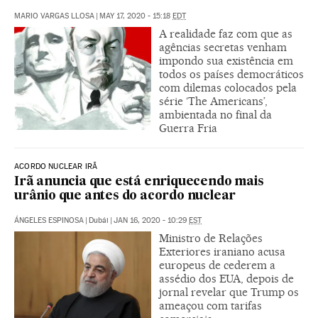
MARIO VARGAS LLOSA
|
MAY 17, 2020 - 15:18
EDT
A realidade faz com que as
agências secretas venham
impondo sua existência em
todos os países democráticos
com dilemas colocados pela
série ‘The Americans’,
ambientada no final da
Guerra Fria
ACORDO NUCLEAR IRÃ
Irã anuncia que está enriquecendo mais
urânio que antes do acordo nuclear
ÁNGELES ESPINOSA
|
Dubái
|
JAN 16, 2020 - 10:29
EST
Ministro de Relações
Exteriores iraniano acusa
europeus de cederem a
assédio dos EUA, depois de
jornal revelar que Trump os
ameaçou com tarifas