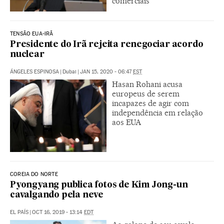
comerciais
TENSÃO EUA-IRÃ
Presidente do Irã rejeita renegociar acordo
nuclear
ÁNGELES ESPINOSA
|
Dubai
|
JAN 15, 2020 - 06:47
EST
Hasan Rohani acusa
europeus de serem
incapazes de agir com
independência em relação
aos EUA
COREIA DO NORTE
Pyongyang publica fotos de Kim Jong-un
cavalgando pela neve
EL PAÍS
|
OCT 16, 2019 - 13:14
EDT