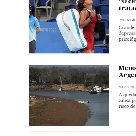
“O cé
trata
ROBERT ÁL
Grandes
depressã
psicológ
Menor
Argen
MAR CENT
A queda 
causa p
risco de