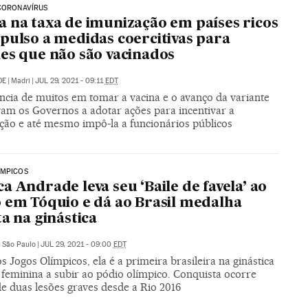
CORONAVÍRUS
 na taxa de imunização em países ricos
pulso a medidas coercitivas para
es que não são vacinados
DE
|
Madri
|
JUL 29, 2021 - 09:11
EDT
ância de muitos em tomar a vacina e o avanço da variante
vam os Governos a adotar ações para incentivar a
ção e até mesmo impô-la a funcionários públicos
ÍMPICOS
a Andrade leva seu ‘Baile de favela’ ao
 em Tóquio e dá ao Brasil medalha
ta na ginástica
|
São Paulo
|
JUL 29, 2021 - 09:00
EDT
s Jogos Olímpicos, ela é a primeira brasileira na ginástica
a feminina a subir ao pódio olímpico. Conquista ocorre
e duas lesões graves desde a Rio 2016