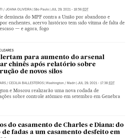
TI
/
JOANA OLIVEIRA
|
São Paulo
|
JUL 29, 2021 - 18:56
EDT
de denúncia do MPF contra a União por abandono e
por enchentes, acervo histórico tem sido vítima de falta de
descaso — e agora, fogo
CLEARES
lertam para aumento do arsenal
ar chinês após relatório sobre
rução de novos silos
ARS
/
CECILIA BALLESTEROS
|
Washington / Madri
|
JUL 29, 2021 - 17:38
EDT
ton e Moscou realizarão uma nova rodada de
ações sobre controle atômico em setembro em Genebra
os do casamento de Charles e Diana: do
 de fadas a um casamento desfeito em