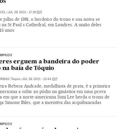
tos
RCEL
|
JUL 29, 2021 - 17:19
EDT
 julho de 1981, o herdeiro do trono e sua noiva se
 na St Paul s Cathedral, em Londres. A união deles
 15 anos
ÍMPICOS
eres erguem a bandeira do poder
o na baía de Tóquio
RIBAS
|
Tóquio
|
JUL 29, 2021 - 13:44
EDT
eira Rebeca Andrade, medalhista de prata, é a primeira
americana a subir ao pódio na ginástica em uma prova
a em que a norte-americana Suni Lee herda o trono de
ga Simone Biles, que a incentiva das arquibancadas
ÍMPICOS