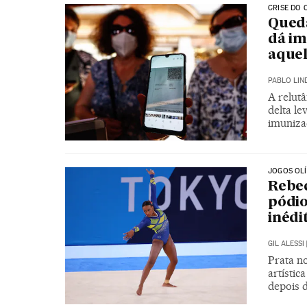
CRISE DO 
Queda
dá im
aquel
PABLO LIN
A relut
delta le
imuniza
JOGOS OL
Rebec
pódio
inédi
GIL ALESSI
Prata no
artístic
depois d