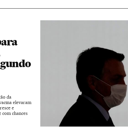
para
,
egundo
tão da
vacina elevaram
resce e
z com chances