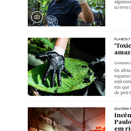
algumas
irrevers
PLANETA 
‘Toxi
amazô
GIANMARCO
Os afet
equator
enfrent
em que 
de petr
GOVERNO 
Incên
Paulo
em ri