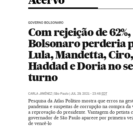
Acervo
GOVERNO BOLSONARO
Com rejeição de 62%,
Bolsonaro perderia 
Lula, Mandetta, Ciro
Haddad e Doria no s
turno
CARLA JIMÉNEZ
|
São Paulo
|
JUL 29, 2021 - 23:48
EDT
Pesquisa da Atlas Político mostra que erros na ges
pandemia e suspeitas de corrupção na compra da 
a reprovação do presidente. Vantagem do petista c
governador de São Paulo aparece por primeira ve
de vencê-lo