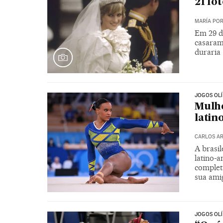
21 fo
MARÍA PO
Em 29 de
casaram
duraria
JOGOS OL
Mulh
latin
CARLOS AR
A brasil
latino-
complet
sua ami
JOGOS OL