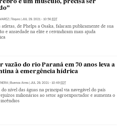
rebro é um músculo, precisa ser
do”
VAREZ
|
Tóquio
|
JUL 29, 2021 - 10:56
EDT
 atletas, de Phelps a Osaka, falaram publicamente de sua
o e ansiedade na elite e reivindicam mais ajuda
ica
 vazão do rio Paraná em 70 anos leva a
tina à emergência hídrica
ENERA
|
Buenos Aires
|
JUL 29, 2021 - 10:49
EDT
do nível das águas na principal via navegável do país
rejuízos milionários ao setor agroexportador e aumenta o
 incêndios