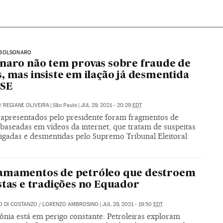
BOLSONARO
naro não tem provas sobre fraude de
, mas insiste em ilação já desmentida
TSE
/
REGIANE OLIVEIRA
|
São Paulo
|
JUL 29, 2021 - 20:29
EDT
s apresentados pelo presidente foram fragmentos de
 baseadas em vídeos da internet, que tratam de suspeitas
tigadas e desmentidas pelo Supremo Tribunal Eleitoral
amamentos de petróleo que destroem
stas e tradições no Equador
 DI COSTANZO
/
LORENZO AMBROSINO
|
JUL 29, 2021 - 19:50
EDT
nia está em perigo constante. Petroleiras exploram