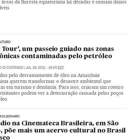
 áreas da floresta equatoriana há décadas e causam danos
íveis
FUTURO
c Tour’, um passeio guiado nas zonas
nicas contaminadas pelo petróleo
 DI COSTANZO
|
JUL 29, 2021 - 19:45
EDT
ados pelo derramamento de óleo na Amazônia
iana querem transformar o desastre ambiental que
am em turismo e denúncia. Para isso, criaram um roteiro
visitantes podem ver a deterioração causada pelos poços
óleo
BOLSONARO
dio na Cinemateca Brasileira, em São
, põe mais um acervo cultural no Brasil
sco