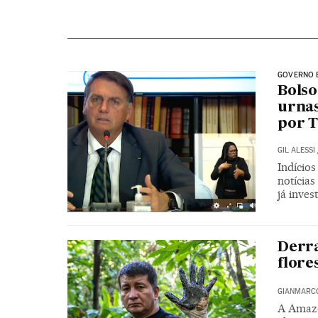
GOVERNO 
Bolso
urnas
por 
GIL ALESSI
Indício
notícias
já inves
Derr
flore
GIANMARCO
A Amazô