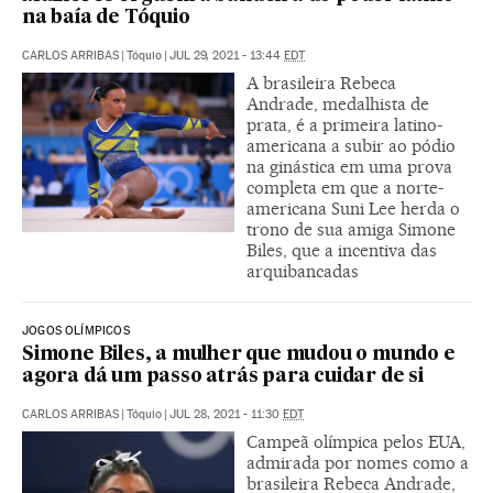
na baía de Tóquio
CARLOS ARRIBAS
|
Tóquio
|
JUL 29, 2021 - 13:44
EDT
A brasileira Rebeca
Andrade, medalhista de
prata, é a primeira latino-
americana a subir ao pódio
na ginástica em uma prova
completa em que a norte-
americana Suni Lee herda o
trono de sua amiga Simone
Biles, que a incentiva das
arquibancadas
JOGOS OLÍMPICOS
Simone Biles, a mulher que mudou o mundo e
agora dá um passo atrás para cuidar de si
CARLOS ARRIBAS
|
Tóquio
|
JUL 28, 2021 - 11:30
EDT
Campeã olímpica pelos EUA,
admirada por nomes como a
brasileira Rebeca Andrade,