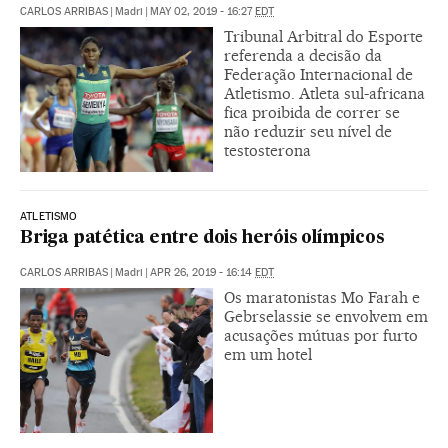
CARLOS ARRIBAS
|
Madri
|
MAY 02, 2019 - 16:27
EDT
Tribunal Arbitral do Esporte
referenda a decisão da
Federação Internacional de
Atletismo. Atleta sul-africana
fica proibida de correr se
não reduzir seu nível de
testosterona
ATLETISMO
Briga patética entre dois heróis olímpicos
CARLOS ARRIBAS
|
Madri
|
APR 26, 2019 - 16:14
EDT
Os maratonistas Mo Farah e
Gebrselassie se envolvem em
acusações mútuas por furto
em um hotel