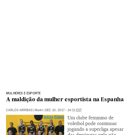
MULHERES E ESPORTE
A maldição da mulher esportista na Espanha
CARLOS ARRIBAS
|
Madri
|
DEC 10, 2017 - 14:21
EST
Um clube feminino de
voleibol pode continuar
jogando a superliga apesar
das denúncias pelo não