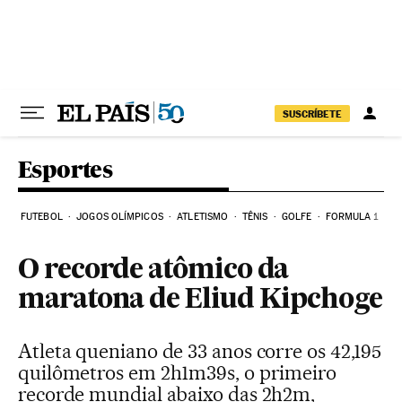
Pular para o conteúdo
SUSCRÍBETE
Esportes
FUTEBOL
JOGOS OLÍMPICOS
ATLETISMO
TÊNIS
GOLFE
FORMULA 1
O recorde atômico da
maratona de Eliud Kipchoge
Atleta queniano de 33 anos corre os 42,195
quilômetros em 2h1m39s, o primeiro
recorde mundial abaixo das 2h2m,