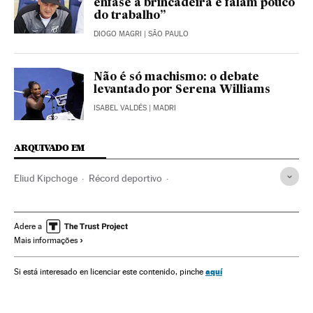
ênfase à brincadeira e falam pouco
do trabalho”
DIOGO MAGRI
| SÃO PAULO
Não é só machismo: o debate
levantado por Serena Williams
ISABEL VALDÉS
| MADRI
ARQUIVADO EM
Eliud Kipchoge
Récord deportivo
Classificação esportiva
Maratona
Atletismo
Competições
Esportes
Adere a
Mais informações
aquí
Si está interesado en licenciar este contenido, pinche