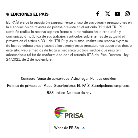
©
EDICIONES EL PAÍS
EL PAÍS BRASIL EN
EL PAÍS BRASI
EL PAÍS B
EL PA
EL PAÍS ejerce la oposición expresa frente al uso de sus obras y prestaciones en
la elaboración de revistas de prensa prevista en el artículo 32.1 del TRLPI;
también realiza la reserva expresa frente a la reproducción, distribución y
comunicación pública de sus trabajos y artículos sobre temas de actualidad
prevista en el artículo 33.1 del TRLPI; y, asimismo, realiza una reserva expresa
de las reproducciones y usos de las obras y otras prestaciones accesibles desde
este sitio web a medios de lectura mecánica u otros medios que resulten
adecuados a tal fin de conformidad con el artículo 67.3 del Real Decreto - ley
24/2021, de 2 de noviembre
Contacto
Venta de contenidos
Aviso legal
Política cookies
Política de privacidad
Mapa
Suscripciones EL PAÍS
Suscripciones empresas
RSS
Índice
Noticias de hoy
Webs de PRISA