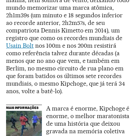
manhã, nem sombra de vento, deixando todo
mundo memorizar uma marca atômica,
2h1m39s (um minuto e 18 segundos inferior
ao recorde anterior, 2h2m57s, de seu
compatriota Dennis Kimetto em 2014), um
registro que como os recordes mundiais de
Usain Bolt
nos 100m e nos 200m resistirá
como referência talvez durante décadas (a
menos que no ano que vem, e também em
Berlim, no mesmo circuito de rua plano em
que foram batidos os últimos sete recordes
mundiais, o mesmo Kipchoge, que já terá 34
anos, volte a batê-lo).
A marca é enorme, Kipchoge é
MAIS INFORMAÇÕES
enorme, o melhor maratonista
de uma história que deixou
gravada na memória coletiva