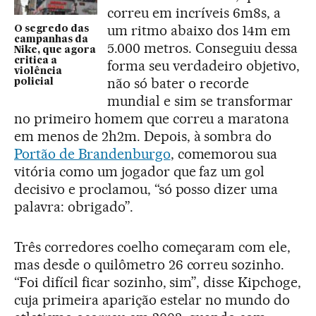
correu em incríveis 6m8s, a
um ritmo abaixo dos 14m em
O segredo das
campanhas da
5.000 metros. Conseguiu dessa
Nike, que agora
critica a
forma seu verdadeiro objetivo,
violência
não só bater o recorde
policial
mundial e sim se transformar
no primeiro homem que correu a maratona
em menos de 2h2m. Depois, à sombra do
Portão de Brandenburgo
, comemorou sua
vitória como um jogador que faz um gol
decisivo e proclamou, “só posso dizer uma
palavra: obrigado”.
Três corredores coelho começaram com ele,
mas desde o quilômetro 26 correu sozinho.
“Foi difícil ficar sozinho, sim”, disse Kipchoge,
cuja primeira aparição estelar no mundo do