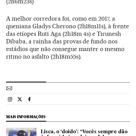
(2h6m23s)
A melhor corredora foi, como em 2017, a
queniana Gladys Cherono (2h18m11s), à frente
das etíopes Ruti Aga (2h18m 4s) e Tirunesh
Dibaba, a rainha das provas de fundo nos
estádios que não consegue manter o mesmo
ritmo no asfalto (2h18m55s).
Esportes El País Brasil en Instagram
Esportes El País Brasil en Twitter
Esportes El País Brasil en Facebook
MAIS INFORMAÇÕES
Lisca, o ‘doido’: “Vocês sempre dão