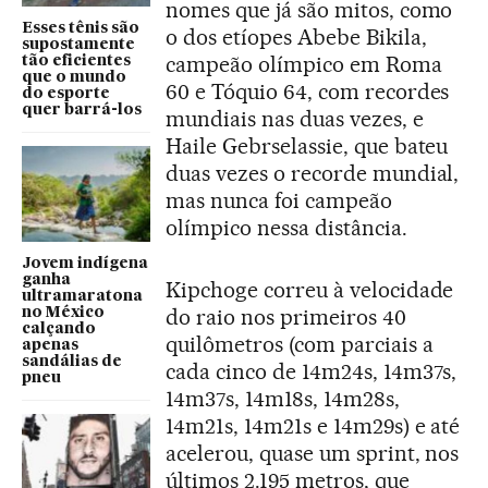
nomes que já são mitos, como
Esses tênis são
o dos etíopes Abebe Bikila,
supostamente
campeão olímpico em Roma
tão eficientes
que o mundo
60 e Tóquio 64, com recordes
do esporte
quer barrá-los
mundiais nas duas vezes, e
Haile Gebrselassie, que bateu
duas vezes o recorde mundial,
mas nunca foi campeão
olímpico nessa distância.
Jovem indígena
ganha
Kipchoge correu à velocidade
ultramaratona
do raio nos primeiros 40
no México
calçando
quilômetros (com parciais a
apenas
sandálias de
cada cinco de 14m24s, 14m37s,
pneu
14m37s, 14m18s, 14m28s,
14m21s, 14m21s e 14m29s) e até
acelerou, quase um sprint, nos
últimos 2.195 metros, que