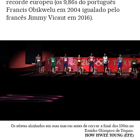
recorde europeu (os 9,86s do português
Francis Obikwelu em 2004 igualado pelo
francês Jimmy Vicaut em 2016).
Os atletas alinhados em suas marcas antes de correr a final dos 100m no
Estádio Olímpico de Tóquio.
HOW HWEE YOUNG (EFE)