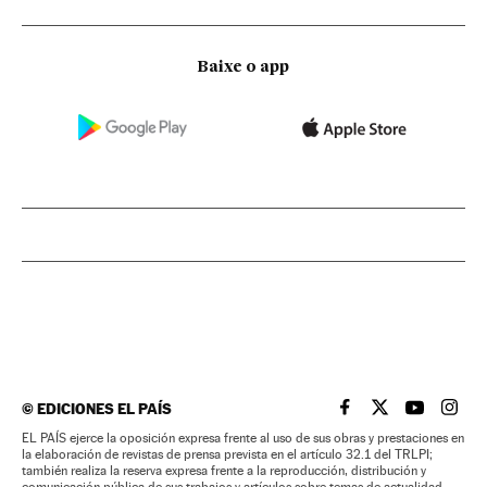
Baixe o app
©
EDICIONES EL PAÍS
EL PAÍS BRASIL EN
EL PAÍS BRASI
EL PAÍS B
EL PA
EL PAÍS ejerce la oposición expresa frente al uso de sus obras y prestaciones en
la elaboración de revistas de prensa prevista en el artículo 32.1 del TRLPI;
también realiza la reserva expresa frente a la reproducción, distribución y
comunicación pública de sus trabajos y artículos sobre temas de actualidad