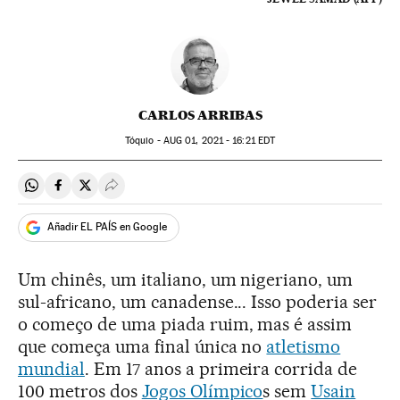
CARLOS ARRIBAS
Tóquio -
AUG
01, 2021 - 16:21
EDT
Compartir en Whatsapp
Compartir en Facebook
Compartir en Twitter
Desplegar Redes Sociales
Añadir EL PAÍS en Google
Um chinês, um italiano, um nigeriano, um
sul-africano, um canadense... Isso poderia ser
o começo de uma piada ruim, mas é assim
que começa uma final única no
atletismo
mundial
. Em 17 anos a primeira corrida de
100 metros dos
Jogos Olímpico
s sem
Usain