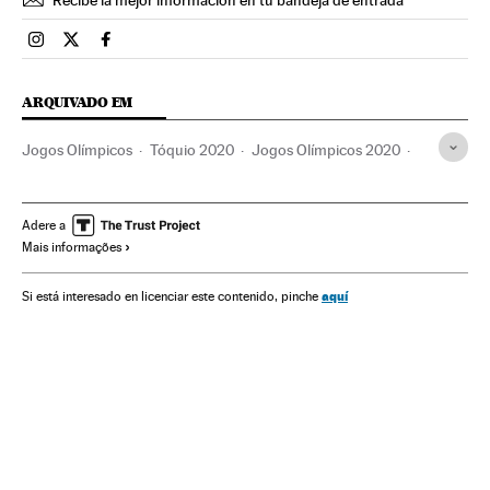
Recibe la mejor información en tu bandeja de entrada
Esportes El País Brasil en Instagram
Esportes El País Brasil en Twitter
Esportes El País Brasil en Facebook
ARQUIVADO EM
Jogos Olímpicos
Tóquio 2020
Jogos Olímpicos 2020
Esportistas
Esportes
Competições
100 metros rasos
Salto em altura
Atletismo
Adere a
Mais informações
aquí
Si está interesado en licenciar este contenido, pinche