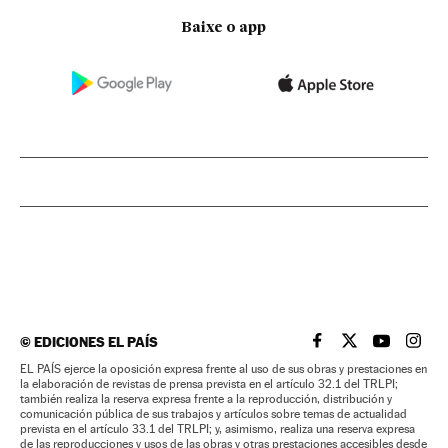
Baixe o app
©
EDICIONES EL PAÍS
EL PAÍS BRASIL EN
EL PAÍS BRASI
EL PAÍS B
EL PA
EL PAÍS ejerce la oposición expresa frente al uso de sus obras y prestaciones en
la elaboración de revistas de prensa prevista en el artículo 32.1 del TRLPI;
también realiza la reserva expresa frente a la reproducción, distribución y
comunicación pública de sus trabajos y artículos sobre temas de actualidad
prevista en el artículo 33.1 del TRLPI; y, asimismo, realiza una reserva expresa
de las reproducciones y usos de las obras y otras prestaciones accesibles desde